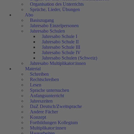
Organisation des Unterrichts
Sprüche, Lieder, Übungen
Abo
Basiszugang
Jahresabo Einzelpersonen
Jahresabo Schulen
Jahresabo Schule I
Jahresabo Schule II
Jahresabo Schule III
Jahresabo Schule IV
Jahresabo Schulen (Schweiz)
Jahresabo Multiplikator:innen
Material
Schreiben
Rechtschreiben
Lesen
Sprache untersuchen
Anfangsunterricht
Jahreszeiten
DaZ Deutsch/Zweitsprache
Andere Fächer
Konzept
Fortbildungen Kollegium
Multiplikator:innen
Hausarbeiten