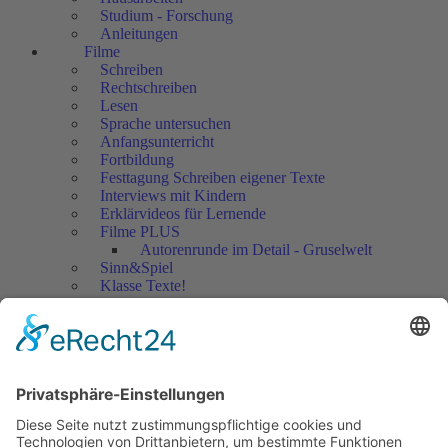
Studium - Forschung
Anleitungen
Filme
Schreiben
Rechtschreiben
Lesen
Sprache untersuchen
Anfangsunterricht
Fortbildung
Festtagung Schreiben eigener Texte
Interviews mit Kindern
Erklärvideos für Lernende
Filme PLUS
Autorenrunde im Detail - Gruselwelt
Sinn&Spiel
Klasse Texte!
Filmausschnitte Grundschule
Filmausschnitte Sekundarstufe
Jedes Kind wertschätzen!
Aktuell
Netzwerk Praxis
Artikel
Artikel 2019
Artikel 2018
Artikel 2017