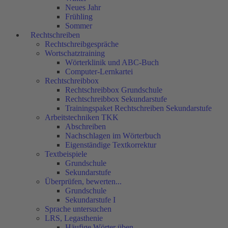
Neues Jahr
Frühling
Sommer
Rechtschreiben
Rechtschreibgespräche
Wortschatztraining
Wörterklinik und ABC-Buch
Computer-Lernkartei
Rechtschreibbox
Rechtschreibbox Grundschule
Rechtschreibbox Sekundarstufe
Trainingspaket Rechtschreiben Sekundarstufe
Arbeitstechniken TKK
Abschreiben
Nachschlagen im Wörterbuch
Eigenständige Textkorrektur
Textbeispiele
Grundschule
Sekundarstufe
Überprüfen, bewerten...
Grundschule
Sekundarstufe I
Sprache untersuchen
LRS, Legasthenie
Häufige Wörter üben