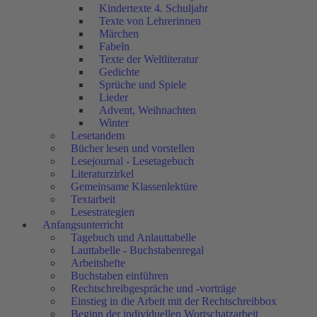
Kindertexte 4. Schuljahr
Texte von Lehrerinnen
Märchen
Fabeln
Texte der Weltliteratur
Gedichte
Sprüche und Spiele
Lieder
Advent, Weihnachten
Winter
Lesetandem
Bücher lesen und vorstellen
Lesejournal - Lesetagebuch
Literaturzirkel
Gemeinsame Klassenlektüre
Textarbeit
Lesestrategien
Anfangsunterricht
Tagebuch und Anlauttabelle
Lauttabelle - Buchstabenregal
Arbeitshefte
Buchstaben einführen
Rechtschreibgespräche und -vorträge
Einstieg in die Arbeit mit der Rechtschreibbox
Beginn der individuellen Wortschatzarbeit