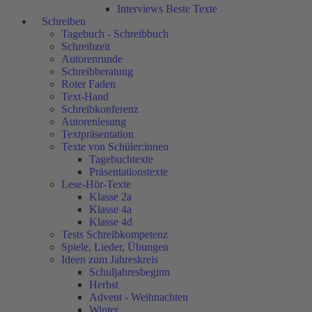
Interviews Beste Texte
Schreiben
Tagebuch - Schreibbuch
Schreibzeit
Autorenrunde
Schreibberatung
Roter Faden
Text-Hand
Schreibkonferenz
Autorenlesung
Textpräsentation
Texte von Schüler:innen
Tagebuchtexte
Präsentationstexte
Lese-Hör-Texte
Klasse 2a
Klasse 4a
Klasse 4d
Tests Schreibkompetenz
Spiele, Lieder, Übungen
Ideen zum Jahreskreis
Schuljahresbeginn
Herbst
Advent - Weihnachten
Winter