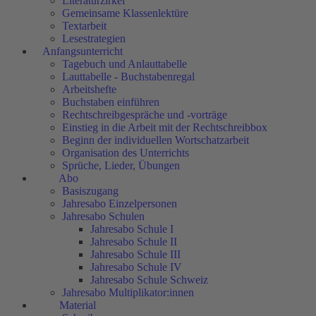
Literaturzirkel
Gemeinsame Klassenlektüre
Textarbeit
Lesestrategien
Anfangsunterricht
Tagebuch und Anlauttabelle
Lauttabelle - Buchstabenregal
Arbeitshefte
Buchstaben einführen
Rechtschreibgespräche und -vorträge
Einstieg in die Arbeit mit der Rechtschreibbox
Beginn der individuellen Wortschatzarbeit
Organisation des Unterrichts
Sprüche, Lieder, Übungen
Abo
Basiszugang
Jahresabo Einzelpersonen
Jahresabo Schulen
Jahresabo Schule I
Jahresabo Schule II
Jahresabo Schule III
Jahresabo Schule IV
Jahresabo Schule Schweiz
Jahresabo Multiplikator:innen
Material