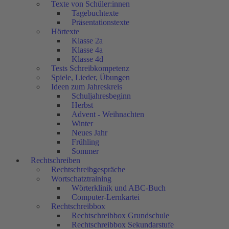
Texte von Schüler:innen
Tagebuchtexte
Präsentationstexte
Hörtexte
Klasse 2a
Klasse 4a
Klasse 4d
Tests Schreibkompetenz
Spiele, Lieder, Übungen
Ideen zum Jahreskreis
Schuljahresbeginn
Herbst
Advent - Weihnachten
Winter
Neues Jahr
Frühling
Sommer
Rechtschreiben
Rechtschreibgespräche
Wortschatztraining
Wörterklinik und ABC-Buch
Computer-Lernkartei
Rechtschreibbox
Rechtschreibbox Grundschule
Rechtschreibbox Sekundarstufe