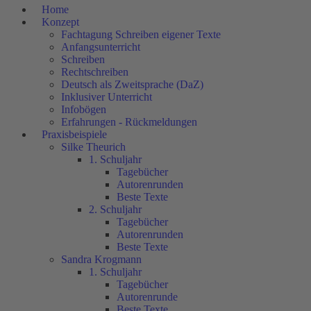
Home
Konzept
Fachtagung Schreiben eigener Texte
Anfangsunterricht
Schreiben
Rechtschreiben
Deutsch als Zweitsprache (DaZ)
Inklusiver Unterricht
Infobögen
Erfahrungen - Rückmeldungen
Praxisbeispiele
Silke Theurich
1. Schuljahr
Tagebücher
Autorenrunden
Beste Texte
2. Schuljahr
Tagebücher
Autorenrunden
Beste Texte
Sandra Krogmann
1. Schuljahr
Tagebücher
Autorenrunde
Beste Texte