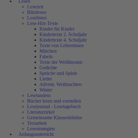
Lesen
Lesezeit
Blitzlesen
Leselisten
Lese-Hör-Texte
Kinder für Kinder
Kindertexte 2. Schuljahr
Kindertexte 4. Schuljahr
Texte von Lehrerinnen
Märchen
Fabeln
Texte der Weltliteratur
Gedichte
Sprüche und Spiele
Lieder
Advent, Weihnachten
Winter
Lesetandem
Bücher lesen und vorstellen
Lesejournal - Lesetagebuch
Literaturzirkel
Gemeinsame Klassenlektüre
Textarbeit
Lesestrategien
Anfangsunterricht