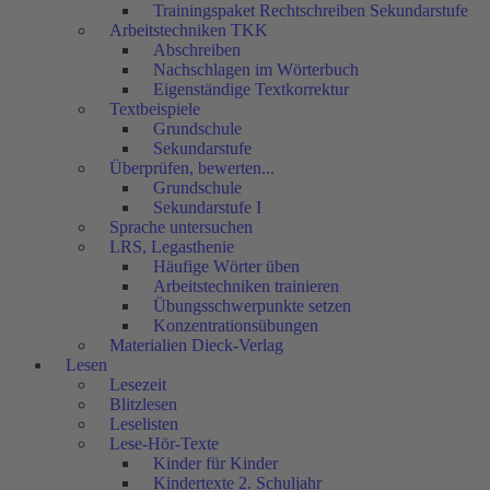
Trainingspaket Rechtschreiben Sekundarstufe
Arbeitstechniken TKK
Abschreiben
Nachschlagen im Wörterbuch
Eigenständige Textkorrektur
Textbeispiele
Grundschule
Sekundarstufe
Überprüfen, bewerten...
Grundschule
Sekundarstufe I
Sprache untersuchen
LRS, Legasthenie
Häufige Wörter üben
Arbeitstechniken trainieren
Übungsschwerpunkte setzen
Konzentrationsübungen
Materialien Dieck-Verlag
Lesen
Lesezeit
Blitzlesen
Leselisten
Lese-Hör-Texte
Kinder für Kinder
Kindertexte 2. Schuljahr