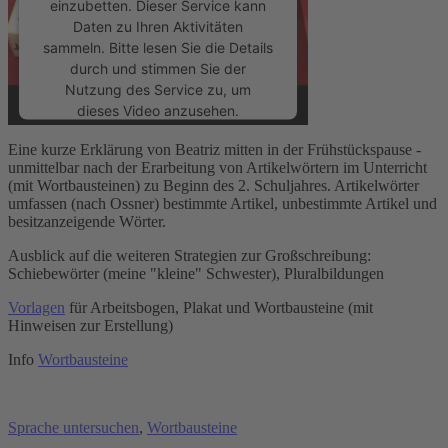
einzubetten. Dieser Service kann
Daten zu Ihren Aktivitäten
sammeln. Bitte lesen Sie die Details
durch und stimmen Sie der
Nutzung des Service zu, um
dieses Video anzusehen.
Eine kurze Erklärung von Beatriz mitten in der Frühstückspause -
Mehr Informationen
unmittelbar nach der Erarbeitung von Artikelwörtern im Unterricht
(mit Wortbausteinen) zu Beginn des 2. Schuljahres. Artikelwörter
umfassen (nach Ossner) bestimmte Artikel, unbestimmte Artikel und
Akzeptieren
besitzanzeigende Wörter.
powered by
Usercentrics Consent
Ausblick auf die weiteren Strategien zur Großschreibung:
Management Platform
&
eRecht24
Schiebewörter (meine "kleine" Schwester), Pluralbildungen
Vorlagen
für Arbeitsbogen, Plakat und Wortbausteine (mit
Hinweisen zur Erstellung)
Info
Wortbausteine
Sprache untersuchen
,
Wortbausteine