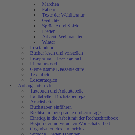
Märchen
Fabeln
Texte der Weltliteratur
Gedichte
Sprüche und Spiele
Lieder
Advent, Weihnachten
Winter
Lesetandem
Bücher lesen und vorstellen
Lesejournal - Lesetagebuch
Literaturzirkel
Gemeinsame Klassenlektüre
Textarbeit
Lesestrategien
Anfangsunterricht
Tagebuch und Anlauttabelle
Lauttabelle - Buchstabenregal
Arbeitshefte
Buchstaben einführen
Rechtschreibgespräche und -vorträge
Einstieg in die Arbeit mit der Rechtschreibbox
Beginn der individuellen Wortschatzarbeit
Organisation des Unterrichts
Sprüche, Lieder, Übungen