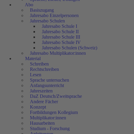
Abo
Basiszugang
Jahresabo Einzelpersonen
Jahresabo Schulen
Jahresabo Schule I
Jahresabo Schule II
Jahresabo Schule III
Jahresabo Schule IV
Jahresabo Schulen (Schweiz)
Jahresabo Multiplikator:innen
Material
Schreiben
Rechtschreiben
Lesen
Sprache untersuchen
Anfangsunterricht
Jahreszeiten
DaZ Deutsch/Zweitsprache
Andere Fächer
Konzept
Fortbildungen Kollegium
Multiplikator:innen
Hausarbeiten
Studium - Forschung
Anleitungen