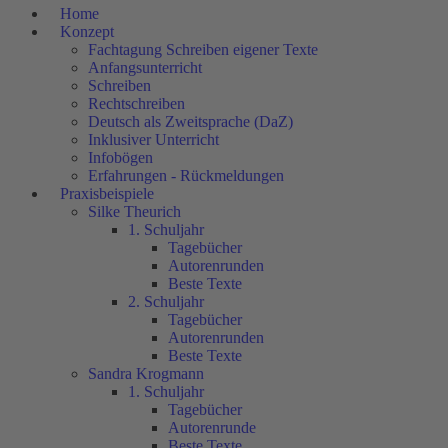
Home
Konzept
Fachtagung Schreiben eigener Texte
Anfangsunterricht
Schreiben
Rechtschreiben
Deutsch als Zweitsprache (DaZ)
Inklusiver Unterricht
Infobögen
Erfahrungen - Rückmeldungen
Praxisbeispiele
Silke Theurich
1. Schuljahr
Tagebücher
Autorenrunden
Beste Texte
2. Schuljahr
Tagebücher
Autorenrunden
Beste Texte
Sandra Krogmann
1. Schuljahr
Tagebücher
Autorenrunde
Beste Texte