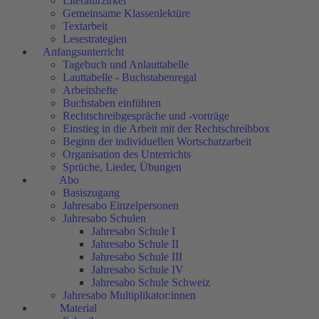
Literaturzirkel
Gemeinsame Klassenlektüre
Textarbeit
Lesestrategien
Anfangsunterricht
Tagebuch und Anlauttabelle
Lauttabelle - Buchstabenregal
Arbeitshefte
Buchstaben einführen
Rechtschreibgespräche und -vorträge
Einstieg in die Arbeit mit der Rechtschreibbox
Beginn der individuellen Wortschatzarbeit
Organisation des Unterrichts
Sprüche, Lieder, Übungen
Abo
Basiszugang
Jahresabo Einzelpersonen
Jahresabo Schulen
Jahresabo Schule I
Jahresabo Schule II
Jahresabo Schule III
Jahresabo Schule IV
Jahresabo Schule Schweiz
Jahresabo Multiplikator:innen
Material