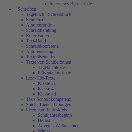
Interviews Beste Texte
Schreiben
Tagebuch - Schreibbuch
Schreibzeit
Autorenrunde
Schreibberatung
Roter Faden
Text-Hand
Schreibkonferenz
Autorenlesung
Textpräsentation
Texte von Schüler:innen
Tagebuchtexte
Präsentationstexte
Lese-Hör-Texte
Klasse 2a
Klasse 4a
Klasse 4d
Tests Schreibkompetenz
Spiele, Lieder, Übungen
Ideen zum Jahreskreis
Schuljahresbeginn
Herbst
Advent - Weihnachten
Winter