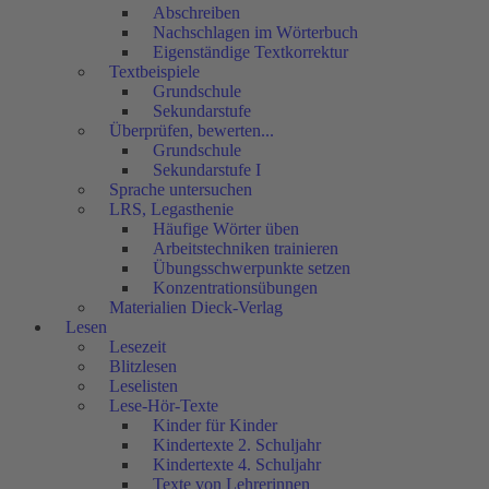
Abschreiben
Nachschlagen im Wörterbuch
Eigenständige Textkorrektur
Textbeispiele
Grundschule
Sekundarstufe
Überprüfen, bewerten...
Grundschule
Sekundarstufe I
Sprache untersuchen
LRS, Legasthenie
Häufige Wörter üben
Arbeitstechniken trainieren
Übungsschwerpunkte setzen
Konzentrationsübungen
Materialien Dieck-Verlag
Lesen
Lesezeit
Blitzlesen
Leselisten
Lese-Hör-Texte
Kinder für Kinder
Kindertexte 2. Schuljahr
Kindertexte 4. Schuljahr
Texte von Lehrerinnen