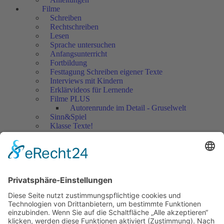
Filme
Schreiben
Rechtschreiben
Lesen
Sprache untersuchen
Anfangsunterricht
Fortbildung
Festtagung Schreiben eigener Texte
Interviews mit Kindern
Erklärvideos für Lernende
Filme PLUS
Autorenrunde im Detail - Gruselwelt
Sinn&Spiel
Klasse Texte!
Filmausschnitte Grundschule
Filmausschnitte Sekundarstufe
Jedes Kind wertschätzen!
Aktuell
Netzwerk Praxis
Artikel
Artikel 2019
Artikel 2018
Artikel 2017
Artikel 2016