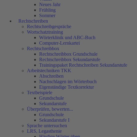
Neues Jahr
Frühling
Sommer
Rechtschreiben
Rechtschreibgespräche
Wortschatztraining
Wörterklinik und ABC-Buch
Computer-Lernkartei
Rechtschreibbox
Rechtschreibbox Grundschule
Rechtschreibbox Sekundarstufe
Trainingspaket Rechtschreiben Sekundarstufe
Arbeitstechniken TKK
Abschreiben
Nachschlagen im Wörterbuch
Eigenständige Textkorrektur
Textbeispiele
Grundschule
Sekundarstufe
Überprüfen, bewerten...
Grundschule
Sekundarstufe I
Sprache untersuchen
LRS, Legasthenie
Häufige Wörter üben