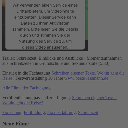
Wir verwenden einen Service eines
Drittanbieters, um Videoinhalte
einzubetten. Dieser Service kann
Daten zu Ihren Aktivitäten
sammeln. Bitte lesen Sie die Details
durch und stimmen Sie der
Nutzung des Service zu, um
dieses Video anzusehen.
Trailer: Schreibzeit: Einblicke und Ausblicke - Momentaufnahmen
Mehr Informationen
aus Schreibzeiten in Grundschule und Sekundarstufe (5.30)
Einstieg in die Fachtagung
Schreiben eigener Texte. Wohin geht die
Akzeptieren
Reise?
Festveranstaltung 10 Jahre
www.beate-lessmann.de
powered by
Usercentrics Consent
Alle Filme der Fachtagung
Management Platform
&
eRecht24
Veröffentlichung passend zur Tagung:
Schreiben eigener Texte.
Wohin geht die Reise?
Forschung
,
Fortbildung
,
Praxiserfahrung
,
Schreibzeit
Neue Filme