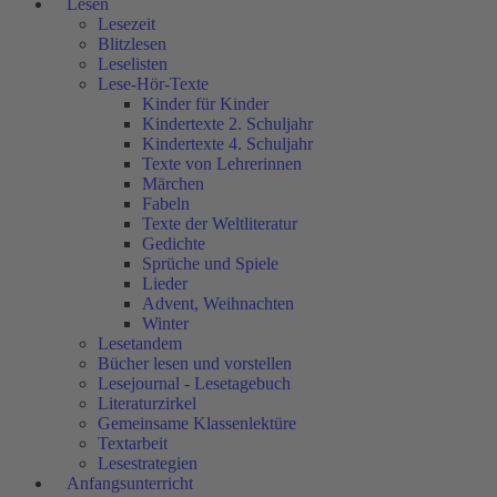
Lesen
Lesezeit
Blitzlesen
Leselisten
Lese-Hör-Texte
Kinder für Kinder
Kindertexte 2. Schuljahr
Kindertexte 4. Schuljahr
Texte von Lehrerinnen
Märchen
Fabeln
Texte der Weltliteratur
Gedichte
Sprüche und Spiele
Lieder
Advent, Weihnachten
Winter
Lesetandem
Bücher lesen und vorstellen
Lesejournal - Lesetagebuch
Literaturzirkel
Gemeinsame Klassenlektüre
Textarbeit
Lesestrategien
Anfangsunterricht