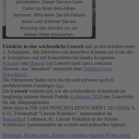
einzubetten. Dieser Service kann
Daten zu Ihren Aktivitäten
sammeln. Bitte lesen Sie die Details
durch und stimmen Sie der
Nutzung des Service zu, um
dieses Video anzusehen.
Einblicke in eine wöchentliche Lesezeit
nah an den Kindern eines
Mehr Informationen
2. Schuljahres. Mit Interviews mit denselben Kindern am Ende des
4. Schuljahres und mit Klassenlehrerin Sandra Krogmann.
Konzept
und
Material
zur Lesezeit (und zum Leseband)
Akzeptieren
Hinweis: das "Ideenheft" entspricht dem
Tagebuch bzw.
Schreibbuch
.
powered by
Usercentrics Consent
Die Filmszenen finden sich einzeln und teilweise auch in
Management Platform
&
eRecht24
ausführlicheren Fassungen
hier
.
Die
Lesezeit
versteht sich wie die wöchentliche Schreibzeit als
langfristig initiierte literale Praktik (
Leßmann 2020
) des Unterrichts
für alle Jahrgangsstufen.
Mehr dazu in DIE GRUNDSCHULZEITSCHRIFT 322 (2020), S.
6-11, Themenhaft "Literale Praktiken", insbesondere im
Basisartikel
: Leßmann, B.: Literale Praktiken in der Schule.
Schulisches Sprachhandeln als soziales und kulturelles Agieren.
Blitzlesen
,
Bücher lesen
,
Bücher vorstellen
,
häufige Wörter üben
,