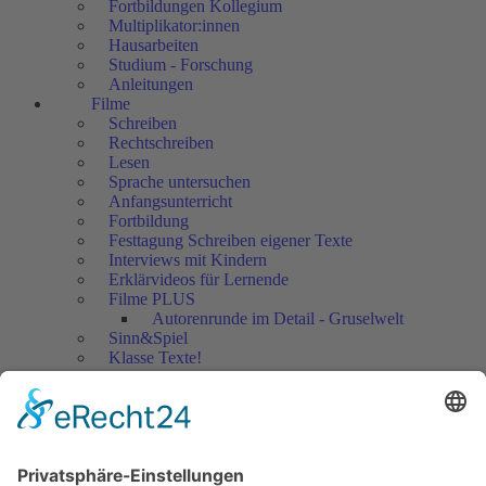
Fortbildungen Kollegium
Multiplikator:innen
Hausarbeiten
Studium - Forschung
Anleitungen
Filme
Schreiben
Rechtschreiben
Lesen
Sprache untersuchen
Anfangsunterricht
Fortbildung
Festtagung Schreiben eigener Texte
Interviews mit Kindern
Erklärvideos für Lernende
Filme PLUS
Autorenrunde im Detail - Gruselwelt
Sinn&Spiel
Klasse Texte!
Filmausschnitte Grundschule
Filmausschnitte Sekundarstufe
Jedes Kind wertschätzen!
Aktuell
Netzwerk Praxis
Artikel