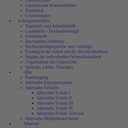
Literaturzirkel
Gemeinsame Klassenlektüre
Textarbeit
Lesestrategien
Anfangsunterricht
Tagebuch und Anlauttabelle
Lauttabelle - Buchstabenregal
Arbeitshefte
Buchstaben einführen
Rechtschreibgespräche und -vorträge
Einstieg in die Arbeit mit der Rechtschreibbox
Beginn der individuellen Wortschatzarbeit
Organisation des Unterrichts
Sprüche, Lieder, Übungen
Abo
Basiszugang
Jahresabo Einzelpersonen
Jahresabo Schulen
Jahresabo Schule I
Jahresabo Schule II
Jahresabo Schule III
Jahresabo Schule IV
Jahresabo Schule Schweiz
Jahresabo Multiplikator:innen
Material