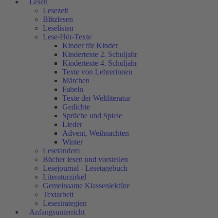
Lesen
Lesezeit
Blitzlesen
Leselisten
Lese-Hör-Texte
Kinder für Kinder
Kindertexte 2. Schuljahr
Kindertexte 4. Schuljahr
Texte von Lehrerinnen
Märchen
Fabeln
Texte der Weltliteratur
Gedichte
Sprüche und Spiele
Lieder
Advent, Weihnachten
Winter
Lesetandem
Bücher lesen und vorstellen
Lesejournal - Lesetagebuch
Literaturzirkel
Gemeinsame Klassenlektüre
Textarbeit
Lesestrategien
Anfangsunterricht