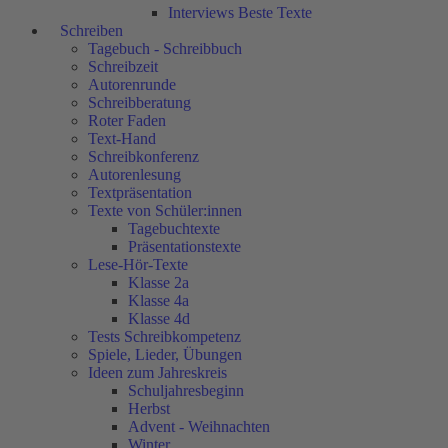
Interviews Beste Texte
Schreiben
Tagebuch - Schreibbuch
Schreibzeit
Autorenrunde
Schreibberatung
Roter Faden
Text-Hand
Schreibkonferenz
Autorenlesung
Textpräsentation
Texte von Schüler:innen
Tagebuchtexte
Präsentationstexte
Lese-Hör-Texte
Klasse 2a
Klasse 4a
Klasse 4d
Tests Schreibkompetenz
Spiele, Lieder, Übungen
Ideen zum Jahreskreis
Schuljahresbeginn
Herbst
Advent - Weihnachten
Winter