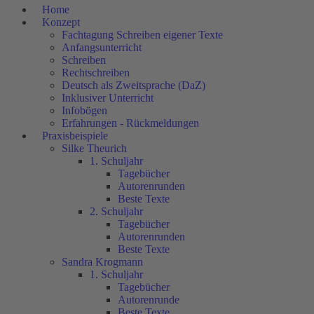
Home
Konzept
Fachtagung Schreiben eigener Texte
Anfangsunterricht
Schreiben
Rechtschreiben
Deutsch als Zweitsprache (DaZ)
Inklusiver Unterricht
Infobögen
Erfahrungen - Rückmeldungen
Praxisbeispiele
Silke Theurich
1. Schuljahr
Tagebücher
Autorenrunden
Beste Texte
2. Schuljahr
Tagebücher
Autorenrunden
Beste Texte
Sandra Krogmann
1. Schuljahr
Tagebücher
Autorenrunde
Beste Texte