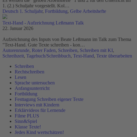
Es werden die "gelben Arbeitshefte" 1 und 2 für den Unterricht im
1. (2.) Schuljahr vorgestellt. Kol…
Deutsch 1. Schuljahr
,
Fortbildung
,
Gelbe Arbeitshefte
Text-Hand - Aufzeichnung Leßmann Talk
22. Januar 2026
Aufzeichnung des Inputs von Beate Leßmann im Talk zum Thema
"Text-Hand. Gute Texte schreiben - kon…
Autorenrunde
,
Roter Faden
,
Schreiben
,
Schreiben mit KI
,
Schreibzeit
,
Tagebuch/Schreibbuch
,
Text-Hand
,
Texte überarbeiten
Schreiben
Rechtschreiben
Lesen
Sprache untersuchen
Anfangsunterricht
Fortbildung
Festtagung Schreiben eigener Texte
Interviews mit Kindern
Erklärvideos für Lernende
Filme PLUS
Sinn&Spiel
Klasse Texte!
Jedes Kind wertschätzen!