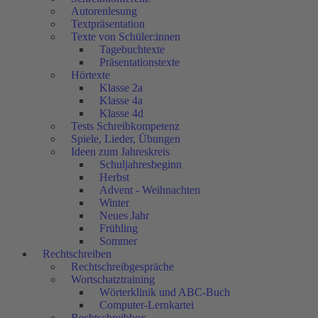
Autorenlesung
Textpräsentation
Texte von Schüler:innen
Tagebuchtexte
Präsentationstexte
Hörtexte
Klasse 2a
Klasse 4a
Klasse 4d
Tests Schreibkompetenz
Spiele, Lieder, Übungen
Ideen zum Jahreskreis
Schuljahresbeginn
Herbst
Advent - Weihnachten
Winter
Neues Jahr
Frühling
Sommer
Rechtschreiben
Rechtschreibgespräche
Wortschatztraining
Wörterklinik und ABC-Buch
Computer-Lernkartei
Rechtschreibbox