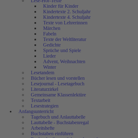
Lese-Hör-Texte
Kinder für Kinder
Kindertexte 2. Schuljahr
Kindertexte 4. Schuljahr
Texte von Lehrerinnen
Märchen
Fabeln
Texte der Weltliteratur
Gedichte
Sprüche und Spiele
Lieder
Advent, Weihnachten
Winter
Lesetandem
Bücher lesen und vorstellen
Lesejournal - Lesetagebuch
Literaturzirkel
Gemeinsame Klassenlektüre
Textarbeit
Lesestrategien
Anfangsunterricht
Tagebuch und Anlauttabelle
Lauttabelle - Buchstabenregal
Arbeitshefte
Buchstaben einführen