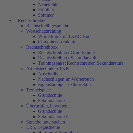
Neues Jahr
Frühling
Sommer
Rechtschreiben
Rechtschreibgespräche
Wortschatztraining
Wörterklinik und ABC-Buch
Computer-Lernkartei
Rechtschreibbox
Rechtschreibbox Grundschule
Rechtschreibbox Sekundarstufe
Trainingspaket Rechtschreiben Sekundarstufe
Arbeitstechniken TKK
Abschreiben
Nachschlagen im Wörterbuch
Eigenständige Textkorrektur
Textbeispiele
Grundschule
Sekundarstufe
Überprüfen, bewerten...
Grundschule
Sekundarstufe I
Sprache untersuchen
LRS, Legasthenie
Häufige Wörter üben