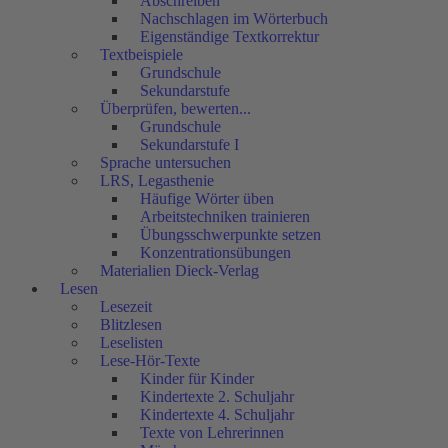
Abschreiben
Nachschlagen im Wörterbuch
Eigenständige Textkorrektur
Textbeispiele
Grundschule
Sekundarstufe
Überprüfen, bewerten...
Grundschule
Sekundarstufe I
Sprache untersuchen
LRS, Legasthenie
Häufige Wörter üben
Arbeitstechniken trainieren
Übungsschwerpunkte setzen
Konzentrationsübungen
Materialien Dieck-Verlag
Lesen
Lesezeit
Blitzlesen
Leselisten
Lese-Hör-Texte
Kinder für Kinder
Kindertexte 2. Schuljahr
Kindertexte 4. Schuljahr
Texte von Lehrerinnen