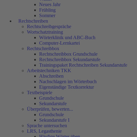
Neues Jahr
Frühling
Sommer
Rechtschreiben
Rechtschreibgespräche
Wortschatztraining
Wörterklinik und ABC-Buch
Computer-Lernkartei
Rechtschreibbox
Rechtschreibbox Grundschule
Rechtschreibbox Sekundarstufe
Trainingspaket Rechtschreiben Sekundarstufe
Arbeitstechniken TKK
Abschreiben
Nachschlagen im Wörterbuch
Eigenständige Textkorrektur
Textbeispiele
Grundschule
Sekundarstufe
Überprüfen, bewerten...
Grundschule
Sekundarstufe I
Sprache untersuchen
LRS, Legasthenie
Häufige Wörter üben