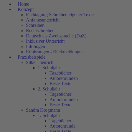
Home
Konzept
Fachtagung Schreiben eigener Texte
Anfangsunterricht
Schreiben
Rechtschreiben
Deutsch als Zweitsprache (DaZ)
Inklusiver Unterricht
Infobögen
Erfahrungen - Rückmeldungen
Praxisbeispiele
Silke Theurich
1. Schuljahr
Tagebücher
Autorenrunden
Beste Texte
2. Schuljahr
Tagebücher
Autorenrunden
Beste Texte
Sandra Krogmann
1. Schuljahr
Tagebücher
Autorenrunde
Beste Texte