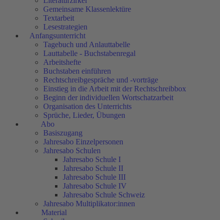
Literaturzirkel
Gemeinsame Klassenlektüre
Textarbeit
Lesestrategien
Anfangsunterricht
Tagebuch und Anlauttabelle
Lauttabelle - Buchstabenregal
Arbeitshefte
Buchstaben einführen
Rechtschreibgespräche und -vorträge
Einstieg in die Arbeit mit der Rechtschreibbox
Beginn der individuellen Wortschatzarbeit
Organisation des Unterrichts
Sprüche, Lieder, Übungen
Abo
Basiszugang
Jahresabo Einzelpersonen
Jahresabo Schulen
Jahresabo Schule I
Jahresabo Schule II
Jahresabo Schule III
Jahresabo Schule IV
Jahresabo Schule Schweiz
Jahresabo Multiplikator:innen
Material