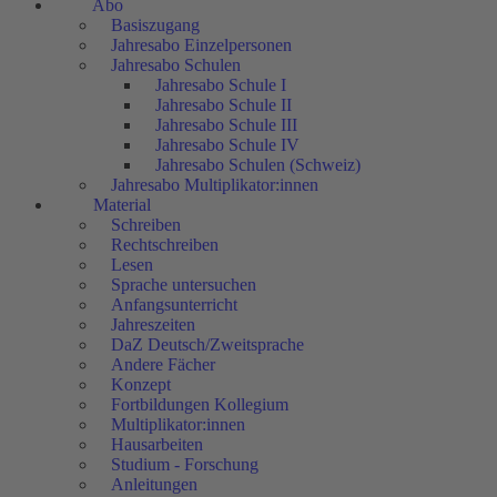
Abo
Basiszugang
Jahresabo Einzelpersonen
Jahresabo Schulen
Jahresabo Schule I
Jahresabo Schule II
Jahresabo Schule III
Jahresabo Schule IV
Jahresabo Schulen (Schweiz)
Jahresabo Multiplikator:innen
Material
Schreiben
Rechtschreiben
Lesen
Sprache untersuchen
Anfangsunterricht
Jahreszeiten
DaZ Deutsch/Zweitsprache
Andere Fächer
Konzept
Fortbildungen Kollegium
Multiplikator:innen
Hausarbeiten
Studium - Forschung
Anleitungen