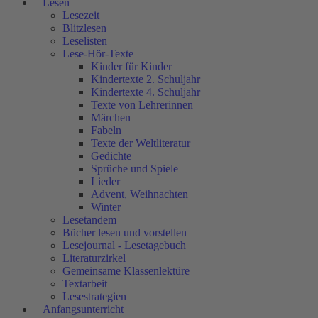
Lesen
Lesezeit
Blitzlesen
Leselisten
Lese-Hör-Texte
Kinder für Kinder
Kindertexte 2. Schuljahr
Kindertexte 4. Schuljahr
Texte von Lehrerinnen
Märchen
Fabeln
Texte der Weltliteratur
Gedichte
Sprüche und Spiele
Lieder
Advent, Weihnachten
Winter
Lesetandem
Bücher lesen und vorstellen
Lesejournal - Lesetagebuch
Literaturzirkel
Gemeinsame Klassenlektüre
Textarbeit
Lesestrategien
Anfangsunterricht