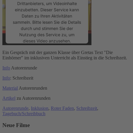
Drittanbieters, um Videoinhalte
einzubetten. Dieser Service kann
Daten zu Ihren Aktivitäten
sammeln. Bitte lesen Sie die Details
durch und stimmen Sie der
Nutzung des Service zu, um
dieses Video anzusehen.
Ein Gespräch mit der ganzen Klasse über Gretas Text "Die
Mehr Informationen
Einhörner" im inklusiven Unterricht als Einstieg in die Schreibzeit.
Info
Autorenrunde
Akzeptieren
Info
: Schreibzeit
powered by
Usercentrics Consent
Material
Autorenrunden
Management Platform
&
eRecht24
Artikel
zu Autorenrunden
Autorenrunde
,
Inklusion
,
Roter Faden
,
Schreibzeit
,
Tagebuch/Schreibbuch
Neue Filme