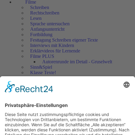
Filme
Schreiben
Rechtschreiben
Lesen
Sprache untersuchen
Anfangsunterricht
Fortbildung
Festtagung Schreiben eigener Texte
Interviews mit Kindern
Erklärvideos für Lernende
Filme PLUS
Autorenrunde im Detail - Gruselwelt
Sinn&Spiel
Klasse Texte!
Filmausschnitte Grundschule
Filmausschnitte Sekundarstufe
Jedes Kind wertschätzen!
Aktuell
Netzwerk Praxis
Artikel
Artikel 2019
Artikel 2018
Artikel 2017
Artikel 2016
Artikel 2015