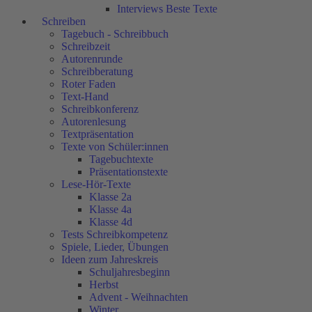
Interviews Beste Texte
Schreiben
Tagebuch - Schreibbuch
Schreibzeit
Autorenrunde
Schreibberatung
Roter Faden
Text-Hand
Schreibkonferenz
Autorenlesung
Textpräsentation
Texte von Schüler:innen
Tagebuchtexte
Präsentationstexte
Lese-Hör-Texte
Klasse 2a
Klasse 4a
Klasse 4d
Tests Schreibkompetenz
Spiele, Lieder, Übungen
Ideen zum Jahreskreis
Schuljahresbeginn
Herbst
Advent - Weihnachten
Winter