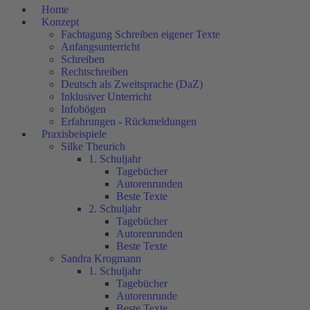
Home
Konzept
Fachtagung Schreiben eigener Texte
Anfangsunterricht
Schreiben
Rechtschreiben
Deutsch als Zweitsprache (DaZ)
Inklusiver Unterricht
Infobögen
Erfahrungen - Rückmeldungen
Praxisbeispiele
Silke Theurich
1. Schuljahr
Tagebücher
Autorenrunden
Beste Texte
2. Schuljahr
Tagebücher
Autorenrunden
Beste Texte
Sandra Krogmann
1. Schuljahr
Tagebücher
Autorenrunde
Beste Texte