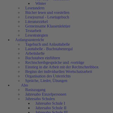
Winter
Lesetandem
Bücher lesen und vorstellen
Lesejournal - Lesetagebuch
Literaturzirkel
Gemeinsame Klassenlektüre
Textarbeit
Lesestrategien
Anfangsunterricht
Tagebuch und Anlauttabelle
Lauttabelle - Buchstabenregal
Arbeitshefte
Buchstaben einführen
Rechtschreibgespräche und -vorträge
Einstieg in die Arbeit mit der Rechtschreibbox
Beginn der individuellen Wortschatzarbeit
Organisation des Unterrichts
Sprüche, Lieder, Übungen
Abo
Basiszugang
Jahresabo Einzelpersonen
Jahresabo Schulen
Jahresabo Schule I
Jahresabo Schule II
Jahresabo Schule III