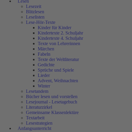
Lesen
Lesezeit
Blitzlesen
Leselisten
Lese-Hör-Texte
Kinder für Kinder
Kindertexte 2. Schuljahr
Kindertexte 4. Schuljahr
Texte von Lehrerinnen
Märchen
Fabeln
Texte der Weltliteratur
Gedichte
Sprüche und Spiele
Lieder
Advent, Weihnachten
Winter
Lesetandem
Bücher lesen und vorstellen
Lesejournal - Lesetagebuch
Literaturzirkel
Gemeinsame Klassenlektüre
Textarbeit
Lesestrategien
Anfangsunterricht