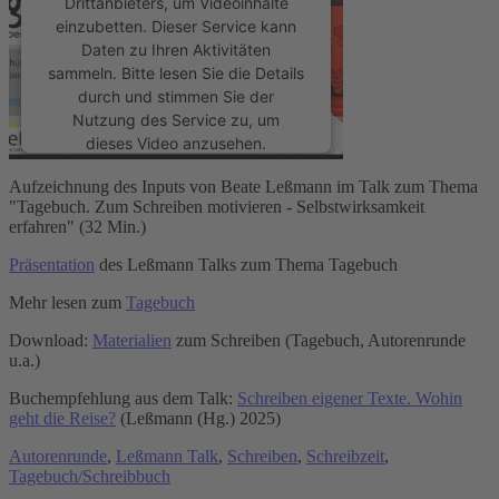
Drittanbieters, um Videoinhalte
einzubetten. Dieser Service kann
Daten zu Ihren Aktivitäten
sammeln. Bitte lesen Sie die Details
durch und stimmen Sie der
Nutzung des Service zu, um
dieses Video anzusehen.
Aufzeichnung des Inputs von Beate Leßmann im Talk zum Thema
Mehr Informationen
"Tagebuch. Zum Schreiben motivieren - Selbstwirksamkeit
erfahren" (32 Min.)
Akzeptieren
Präsentation
des Leßmann Talks zum Thema Tagebuch
powered by
Usercentrics Consent
Mehr lesen zum
Tagebuch
Management Platform
&
eRecht24
Download:
Materialien
zum Schreiben (Tagebuch, Autorenrunde
u.a.)
Buchempfehlung aus dem Talk:
Schreiben eigener Texte. Wohin
geht die Reise?
(Leßmann (Hg.) 2025)
Autorenrunde
,
Leßmann Talk
,
Schreiben
,
Schreibzeit
,
Tagebuch/Schreibbuch