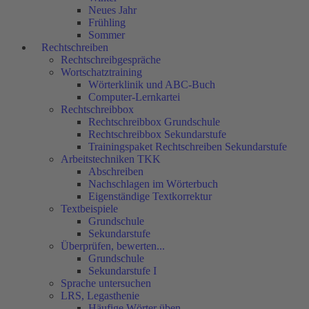
Neues Jahr
Frühling
Sommer
Rechtschreiben
Rechtschreibgespräche
Wortschatztraining
Wörterklinik und ABC-Buch
Computer-Lernkartei
Rechtschreibbox
Rechtschreibbox Grundschule
Rechtschreibbox Sekundarstufe
Trainingspaket Rechtschreiben Sekundarstufe
Arbeitstechniken TKK
Abschreiben
Nachschlagen im Wörterbuch
Eigenständige Textkorrektur
Textbeispiele
Grundschule
Sekundarstufe
Überprüfen, bewerten...
Grundschule
Sekundarstufe I
Sprache untersuchen
LRS, Legasthenie
Häufige Wörter üben