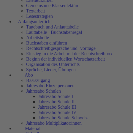
Literaturzirkel
Gemeinsame Klassenlektüre
Textarbeit
Lesestrategien
Anfangsunterricht
Tagebuch und Anlauttabelle
Lauttabelle - Buchstabenregal
Arbeitshefte
Buchstaben einführen
Rechtschreibgespräche und -vorträge
Einstieg in die Arbeit mit der Rechtschreibbox
Beginn der individuellen Wortschatzarbeit
Organisation des Unterrichts
Sprüche, Lieder, Übungen
Abo
Basiszugang
Jahresabo Einzelpersonen
Jahresabo Schulen
Jahresabo Schule I
Jahresabo Schule II
Jahresabo Schule III
Jahresabo Schule IV
Jahresabo Schule Schweiz
Jahresabo Multiplikator:innen
Material