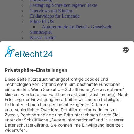
Festtagung Schreiben eigener Texte
Interviews mit Kindern
Erklärvideos für Lernende
Filme PLUS
Autorenrunde im Detail - Gruselwelt
Sinn&Spiel
Klasse Texte!
Filmausschnitte Grundschule
Filmausschnitte Sekundarstufe
Jedes Kind wertschätzen!
Aktuell
Netzwerk Praxis
Artikel
Artikel 2019
Artikel 2018
Artikel 2017
Artikel 2016
Artikel 2015
Artikel 2014
Artikel 2013
Artikel 2012
Artikel bis 2011
Artikel zum Download - Religion
Artikel zum Download