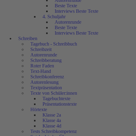
Autorenrunde
Beste Texte
Interviews Beste Texte
4. Schuljahr
Autorenrunde
Beste Texte
Interviews Beste Texte
Schreiben
Tagebuch - Schreibbuch
Schreibzeit
Autorenrunde
Schreibberatung
Roter Faden
Text-Hand
Schreibkonferenz
Autorenlesung
Textpräsentation
Texte von Schüler:innen
Tagebuchtexte
Präsentationstexte
Hörtexte
Klasse 2a
Klasse 4a
Klasse 4d
Tests Schreibkompetenz