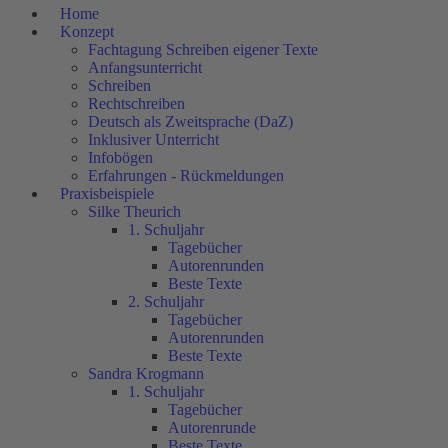
Home
Konzept
Fachtagung Schreiben eigener Texte
Anfangsunterricht
Schreiben
Rechtschreiben
Deutsch als Zweitsprache (DaZ)
Inklusiver Unterricht
Infobögen
Erfahrungen - Rückmeldungen
Praxisbeispiele
Silke Theurich
1. Schuljahr
Tagebücher
Autorenrunden
Beste Texte
2. Schuljahr
Tagebücher
Autorenrunden
Beste Texte
Sandra Krogmann
1. Schuljahr
Tagebücher
Autorenrunde
Beste Texte