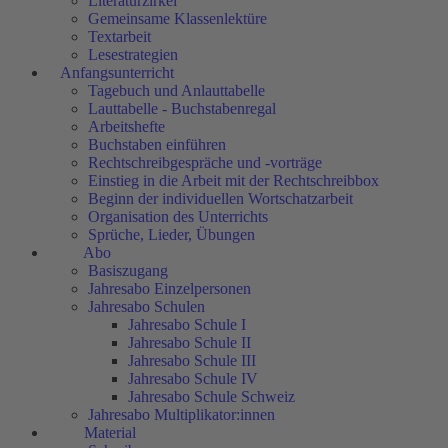
Literaturzirkel
Gemeinsame Klassenlektüre
Textarbeit
Lesestrategien
Anfangsunterricht
Tagebuch und Anlauttabelle
Lauttabelle - Buchstabenregal
Arbeitshefte
Buchstaben einführen
Rechtschreibgespräche und -vorträge
Einstieg in die Arbeit mit der Rechtschreibbox
Beginn der individuellen Wortschatzarbeit
Organisation des Unterrichts
Sprüche, Lieder, Übungen
Abo
Basiszugang
Jahresabo Einzelpersonen
Jahresabo Schulen
Jahresabo Schule I
Jahresabo Schule II
Jahresabo Schule III
Jahresabo Schule IV
Jahresabo Schule Schweiz
Jahresabo Multiplikator:innen
Material