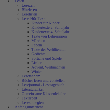
Lesen
Lesezeit
Blitzlesen
Leselisten
Lese-Hör-Texte
Kinder für Kinder
Kindertexte 2. Schuljahr
Kindertexte 4. Schuljahr
Texte von Lehrerinnen
Märchen
Fabeln
Texte der Weltliteratur
Gedichte
Sprüche und Spiele
Lieder
Advent, Weihnachten
Winter
Lesetandem
Bücher lesen und vorstellen
Lesejournal - Lesetagebuch
Literaturzirkel
Gemeinsame Klassenlektüre
Textarbeit
Lesestrategien
Anfangsunterricht