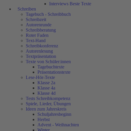
Interviews Beste Texte
Schreiben
Tagebuch - Schreibbuch
Schreibzeit
Autorenrunde
Schreibberatung
Roter Faden
Text-Hand
Schreibkonferenz
Autorenlesung
Textpräsentation
Texte von Schüler:innen
Tagebuchtexte
Präsentationstexte
Lese-Hör-Texte
Klasse 2a
Klasse 4a
Klasse 4d
Tests Schreibkompetenz
Spiele, Lieder, Übungen
Ideen zum Jahreskreis
Schuljahresbeginn
Herbst
Advent - Weihnachten
Winter