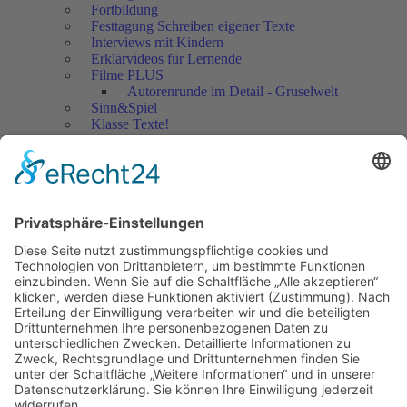
Fortbildung
Festtagung Schreiben eigener Texte
Interviews mit Kindern
Erklärvideos für Lernende
Filme PLUS
Autorenrunde im Detail - Gruselwelt
Sinn&Spiel
Klasse Texte!
Filmausschnitte Grundschule
Filmausschnitte Sekundarstufe
Jedes Kind wertschätzen!
Aktuell
Netzwerk Praxis
Artikel
Artikel 2019
Artikel 2018
Artikel 2017
Artikel 2016
Artikel 2015
Artikel 2014
Artikel 2013
Artikel 2012
Artikel bis 2011
Artikel zum Download - Religion
Artikel zum Download