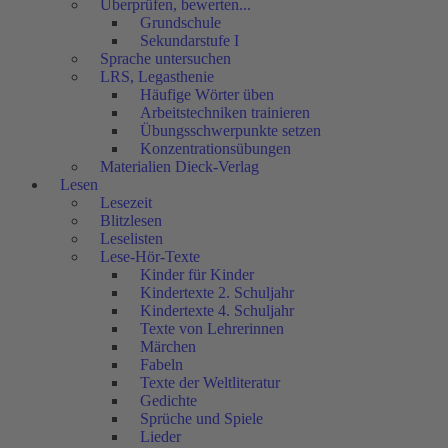
Überprüfen, bewerten...
Grundschule
Sekundarstufe I
Sprache untersuchen
LRS, Legasthenie
Häufige Wörter üben
Arbeitstechniken trainieren
Übungsschwerpunkte setzen
Konzentrationsübungen
Materialien Dieck-Verlag
Lesen
Lesezeit
Blitzlesen
Leselisten
Lese-Hör-Texte
Kinder für Kinder
Kindertexte 2. Schuljahr
Kindertexte 4. Schuljahr
Texte von Lehrerinnen
Märchen
Fabeln
Texte der Weltliteratur
Gedichte
Sprüche und Spiele
Lieder