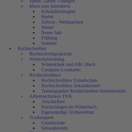
Spiele, Lieder, Übungen
Ideen zum Jahreskreis
Schuljahresbeginn
Herbst
Advent - Weihnachten
Winter
Neues Jahr
Frühling
Sommer
Rechtschreiben
Rechtschreibgespräche
Wortschatztraining
Wörterklinik und ABC-Buch
Computer-Lernkartei
Rechtschreibbox
Rechtschreibbox Grundschule
Rechtschreibbox Sekundarstufe
Trainingspaket Rechtschreiben Sekundarstufe
Arbeitstechniken TKK
Abschreiben
Nachschlagen im Wörterbuch
Eigenständige Textkorrektur
Textbeispiele
Grundschule
Sekundarstufe