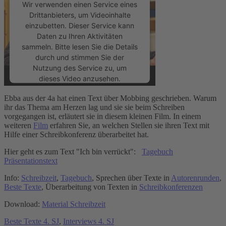
Wir verwenden einen Service eines
Drittanbieters, um Videoinhalte
einzubetten. Dieser Service kann
Daten zu Ihren Aktivitäten
sammeln. Bitte lesen Sie die Details
durch und stimmen Sie der
Nutzung des Service zu, um
dieses Video anzusehen.
Ebba aus der 4a hat einen Text über Mobbing geschrieben. Warum
Mehr Informationen
ihr das Thema am Herzen lag und sie sie beim Schreiben
vorgegangen ist, erläutert sie in diesem kleinen Film. In einem
weiteren
Film
erfahren Sie, an welchen Stellen sie ihren Text mit
Akzeptieren
Hilfe einer Schreibkonferenz überarbeitet hat.
powered by
Usercentrics Consent
Hier geht es zum Text "Ich bin verrückt":
Tagebuch
Management Platform
&
eRecht24
Präsentationstext
Info:
Schreibzeit
,
Tagebuch
, Sprechen über Texte in
Autorenrunden
,
Beste Texte
, Überarbeitung von Texten in
Schreibkonferenzen
Download:
Material Schreibzeit
Beste Texte 4. SJ
,
Interviews 4. SJ