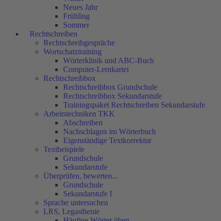
Neues Jahr
Frühling
Sommer
Rechtschreiben
Rechtschreibgespräche
Wortschatztraining
Wörterklinik und ABC-Buch
Computer-Lernkartei
Rechtschreibbox
Rechtschreibbox Grundschule
Rechtschreibbox Sekundarstufe
Trainingspaket Rechtschreiben Sekundarstufe
Arbeitstechniken TKK
Abschreiben
Nachschlagen im Wörterbuch
Eigenständige Textkorrektur
Textbeispiele
Grundschule
Sekundarstufe
Überprüfen, bewerten...
Grundschule
Sekundarstufe I
Sprache untersuchen
LRS, Legasthenie
Häufige Wörter üben