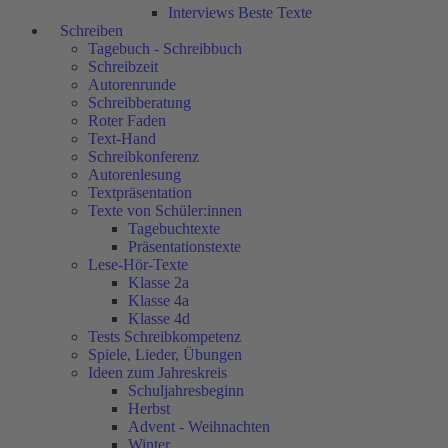
Interviews Beste Texte
Schreiben
Tagebuch - Schreibbuch
Schreibzeit
Autorenrunde
Schreibberatung
Roter Faden
Text-Hand
Schreibkonferenz
Autorenlesung
Textpräsentation
Texte von Schüler:innen
Tagebuchtexte
Präsentationstexte
Lese-Hör-Texte
Klasse 2a
Klasse 4a
Klasse 4d
Tests Schreibkompetenz
Spiele, Lieder, Übungen
Ideen zum Jahreskreis
Schuljahresbeginn
Herbst
Advent - Weihnachten
Winter