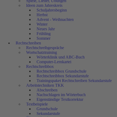
Spiele, Lieder, Übungen
Ideen zum Jahreskreis
Schuljahresbeginn
Herbst
Advent - Weihnachten
Winter
Neues Jahr
Frühling
Sommer
Rechtschreiben
Rechtschreibgespräche
Wortschatztraining
Wörterklinik und ABC-Buch
Computer-Lernkartei
Rechtschreibbox
Rechtschreibbox Grundschule
Rechtschreibbox Sekundarstufe
Trainingspaket Rechtschreiben Sekundarstufe
Arbeitstechniken TKK
Abschreiben
Nachschlagen im Wörterbuch
Eigenständige Textkorrektur
Textbeispiele
Grundschule
Sekundarstufe