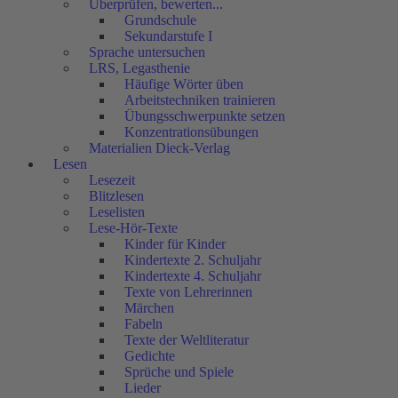
Überprüfen, bewerten...
Grundschule
Sekundarstufe I
Sprache untersuchen
LRS, Legasthenie
Häufige Wörter üben
Arbeitstechniken trainieren
Übungsschwerpunkte setzen
Konzentrationsübungen
Materialien Dieck-Verlag
Lesen
Lesezeit
Blitzlesen
Leselisten
Lese-Hör-Texte
Kinder für Kinder
Kindertexte 2. Schuljahr
Kindertexte 4. Schuljahr
Texte von Lehrerinnen
Märchen
Fabeln
Texte der Weltliteratur
Gedichte
Sprüche und Spiele
Lieder