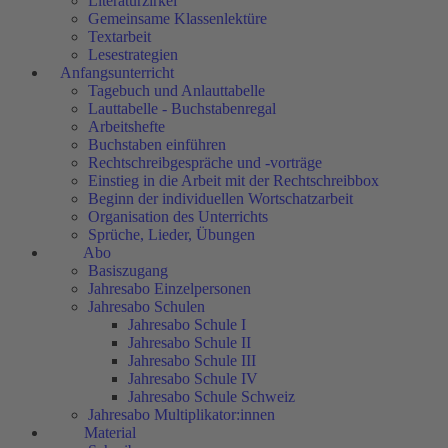
Literaturzirkel
Gemeinsame Klassenlektüre
Textarbeit
Lesestrategien
Anfangsunterricht
Tagebuch und Anlauttabelle
Lauttabelle - Buchstabenregal
Arbeitshefte
Buchstaben einführen
Rechtschreibgespräche und -vorträge
Einstieg in die Arbeit mit der Rechtschreibbox
Beginn der individuellen Wortschatzarbeit
Organisation des Unterrichts
Sprüche, Lieder, Übungen
Abo
Basiszugang
Jahresabo Einzelpersonen
Jahresabo Schulen
Jahresabo Schule I
Jahresabo Schule II
Jahresabo Schule III
Jahresabo Schule IV
Jahresabo Schule Schweiz
Jahresabo Multiplikator:innen
Material