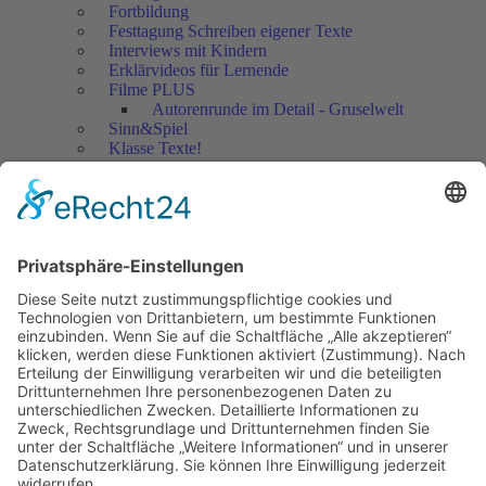
Fortbildung
Festtagung Schreiben eigener Texte
Interviews mit Kindern
Erklärvideos für Lernende
Filme PLUS
Autorenrunde im Detail - Gruselwelt
Sinn&Spiel
Klasse Texte!
Filmausschnitte Grundschule
Filmausschnitte Sekundarstufe
Jedes Kind wertschätzen!
Aktuell
Netzwerk Praxis
Artikel
Artikel 2019
Artikel 2018
Artikel 2017
Artikel 2016
Artikel 2015
Artikel 2014
Artikel 2013
Artikel 2012
Artikel bis 2011
Artikel zum Download - Religion
Artikel zum Download