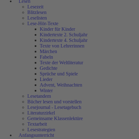
Lesen
Lesezeit
Blitzlesen
Leselisten
Lese-Hör-Texte
Kinder für Kinder
Kindertexte 2. Schuljahr
Kindertexte 4. Schuljahr
Texte von Lehrerinnen
Märchen
Fabeln
Texte der Weltliteratur
Gedichte
Sprüche und Spiele
Lieder
Advent, Weihnachten
Winter
Lesetandem
Bücher lesen und vorstellen
Lesejournal - Lesetagebuch
Literaturzirkel
Gemeinsame Klassenlektüre
Textarbeit
Lesestrategien
Anfangsunterricht