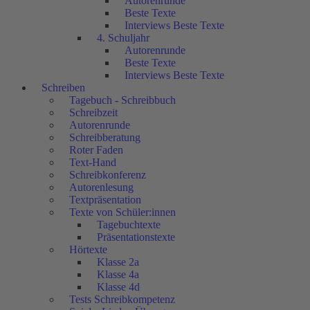
Autorenrunde
Beste Texte
Interviews Beste Texte
4. Schuljahr
Autorenrunde
Beste Texte
Interviews Beste Texte
Schreiben
Tagebuch - Schreibbuch
Schreibzeit
Autorenrunde
Schreibberatung
Roter Faden
Text-Hand
Schreibkonferenz
Autorenlesung
Textpräsentation
Texte von Schüler:innen
Tagebuchtexte
Präsentationstexte
Hörtexte
Klasse 2a
Klasse 4a
Klasse 4d
Tests Schreibkompetenz