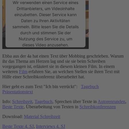
Wir verwenden einen Service eines
Drittanbieters, um Videoinhalte
einzubetten. Dieser Service kann
Daten zu Ihren Aktivitäten
sammeln. Bitte lesen Sie die Details
durch und stimmen Sie der
Nutzung des Service zu, um
dieses Video anzusehen.
Ebba aus der 4a hat einen Text über Mobbing geschrieben. Warum
Mehr Informationen
ihr das Thema am Herzen lag und sie sie beim Schreiben
vorgegangen ist, erläutert sie in diesem kleinen Film. In einem
weiteren
Film
erfahren Sie, an welchen Stellen sie ihren Text mit
Akzeptieren
Hilfe einer Schreibkonferenz überarbeitet hat.
powered by
Usercentrics Consent
Hier geht es zum Text "Ich bin verrückt":
Tagebuch
Management Platform
&
eRecht24
Präsentationstext
Info:
Schreibzeit
,
Tagebuch
, Sprechen über Texte in
Autorenrunden
,
Beste Texte
, Überarbeitung von Texten in
Schreibkonferenzen
Download:
Material Schreibzeit
Beste Texte 4. SJ
,
Interviews 4. SJ