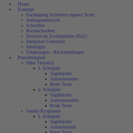
Home
Konzept
Fachtagung Schreiben eigener Texte
Anfangsunterricht
Schreiben
Rechtschreiben
Deutsch als Zweitsprache (DaZ)
Inklusiver Unterricht
Infobögen
Erfahrungen - Rückmeldungen
Praxisbeispiele
Silke Theurich
1. Schuljahr
Tagebücher
Autorenrunden
Beste Texte
2. Schuljahr
Tagebücher
Autorenrunden
Beste Texte
Sandra Krogmann
1. Schuljahr
Tagebücher
Autorenrunde
Beste Texte