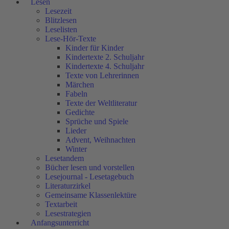
Lesen
Lesezeit
Blitzlesen
Leselisten
Lese-Hör-Texte
Kinder für Kinder
Kindertexte 2. Schuljahr
Kindertexte 4. Schuljahr
Texte von Lehrerinnen
Märchen
Fabeln
Texte der Weltliteratur
Gedichte
Sprüche und Spiele
Lieder
Advent, Weihnachten
Winter
Lesetandem
Bücher lesen und vorstellen
Lesejournal - Lesetagebuch
Literaturzirkel
Gemeinsame Klassenlektüre
Textarbeit
Lesestrategien
Anfangsunterricht