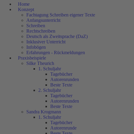
Home
Konzept
Fachtagung Schreiben eigener Texte
Anfangsunterricht
Schreiben
Rechtschreiben
Deutsch als Zweitsprache (DaZ)
Inklusiver Unterricht
Infobögen
Erfahrungen - Rückmeldungen
Praxisbeispiele
Silke Theurich
1. Schuljahr
Tagebücher
Autorenrunden
Beste Texte
2. Schuljahr
Tagebücher
Autorenrunden
Beste Texte
Sandra Krogmann
1. Schuljahr
Tagebücher
Autorenrunde
Beste Texte