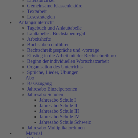
Literaturzirkel
Gemeinsame Klassenlektüre
Textarbeit
Lesestrategien
Anfangsunterricht
Tagebuch und Anlauttabelle
Lauttabelle - Buchstabenregal
Arbeitshefte
Buchstaben einführen
Rechtschreibgespräche und -vorträge
Einstieg in die Arbeit mit der Rechtschreibbox
Beginn der individuellen Wortschatzarbeit
Organisation des Unterrichts
Sprüche, Lieder, Übungen
Abo
Basiszugang
Jahresabo Einzelpersonen
Jahresabo Schulen
Jahresabo Schule I
Jahresabo Schule II
Jahresabo Schule III
Jahresabo Schule IV
Jahresabo Schule Schweiz
Jahresabo Multiplikator:innen
Material