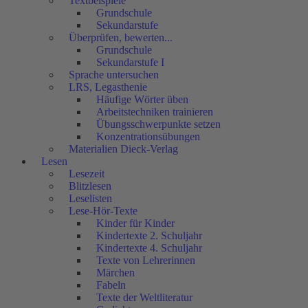
Textbeispiele
Grundschule
Sekundarstufe
Überprüfen, bewerten...
Grundschule
Sekundarstufe I
Sprache untersuchen
LRS, Legasthenie
Häufige Wörter üben
Arbeitstechniken trainieren
Übungsschwerpunkte setzen
Konzentrationsübungen
Materialien Dieck-Verlag
Lesen
Lesezeit
Blitzlesen
Leselisten
Lese-Hör-Texte
Kinder für Kinder
Kindertexte 2. Schuljahr
Kindertexte 4. Schuljahr
Texte von Lehrerinnen
Märchen
Fabeln
Texte der Weltliteratur