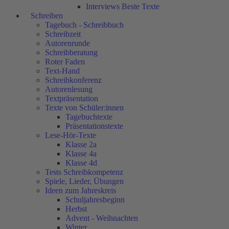
Interviews Beste Texte
Schreiben
Tagebuch - Schreibbuch
Schreibzeit
Autorenrunde
Schreibberatung
Roter Faden
Text-Hand
Schreibkonferenz
Autorenlesung
Textpräsentation
Texte von Schüler:innen
Tagebuchtexte
Präsentationstexte
Lese-Hör-Texte
Klasse 2a
Klasse 4a
Klasse 4d
Tests Schreibkompetenz
Spiele, Lieder, Übungen
Ideen zum Jahreskreis
Schuljahresbeginn
Herbst
Advent - Weihnachten
Winter