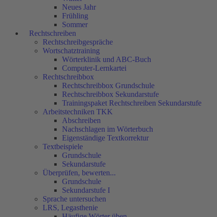
Neues Jahr
Frühling
Sommer
Rechtschreiben
Rechtschreibgespräche
Wortschatztraining
Wörterklinik und ABC-Buch
Computer-Lernkartei
Rechtschreibbox
Rechtschreibbox Grundschule
Rechtschreibbox Sekundarstufe
Trainingspaket Rechtschreiben Sekundarstufe
Arbeitstechniken TKK
Abschreiben
Nachschlagen im Wörterbuch
Eigenständige Textkorrektur
Textbeispiele
Grundschule
Sekundarstufe
Überprüfen, bewerten...
Grundschule
Sekundarstufe I
Sprache untersuchen
LRS, Legasthenie
Häufige Wörter üben