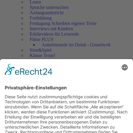
Lesen
Sprache untersuchen
Anfangsunterricht
Fortbildung
Festtagung Schreiben eigener Texte
Interviews mit Kindern
Erklärvideos für Lernende
Filme PLUS
Autorenrunde im Detail - Gruselwelt
Sinn&Spiel
Klasse Texte!
Filmausschnitte Grundschule
Filmausschnitte Sekundarstufe
Jedes Kind wertschätzen!
Aktuell
Netzwerk Praxis
Artikel
Artikel 2019
Artikel 2018
Artikel 2017
Artikel 2016
Artikel 2015
Artikel 2014
Artikel 2013
Artikel 2012