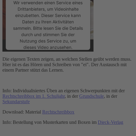
Wir verwenden einen Service eines
Drittanbieters, um Videoinhalte
einzubetten. Dieser Service kann
Daten zu Ihren Aktivitäten
sammeln. Bitte lesen Sie die Details
durch und stimmen Sie der
Nutzung des Service zu, um
dieses Video anzusehen.
Die eigenen Texten zeigen, an welchen Stellen geübt werden muss.
Mehr Informationen
Hier ist es das Hören und Schreiben von "ei". Der Austausch mit
einem Partner stützt das Lernen.
Akzeptieren
powered by
Usercentrics Consent
Info: Individualisiertes Üben an eigenen Schwerpunkten mit der
Management Platform
&
eRecht24
Rechtschreibbox im 1. Schuljahr
, in der
Grundschule
, in der
Sekundarstufe
Download: Material
Rechtschreibbox
Info: Bestellung von Musterkarten und Boxen im
Dieck-Verlag