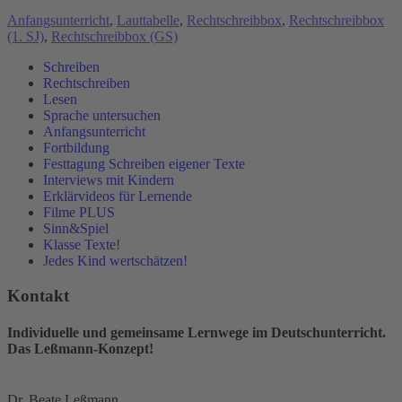
Anfangsunterricht
,
Lauttabelle
,
Rechtschreibbox
,
Rechtschreibbox
(1. SJ)
,
Rechtschreibbox (GS)
Schreiben
Rechtschreiben
Lesen
Sprache untersuchen
Anfangsunterricht
Fortbildung
Festtagung Schreiben eigener Texte
Interviews mit Kindern
Erklärvideos für Lernende
Filme PLUS
Sinn&Spiel
Klasse Texte!
Jedes Kind wertschätzen!
Kontakt
Individuelle und gemeinsame Lernwege im Deutschunterricht.
Das Leßmann-Konzept!
Dr. Beate Leßmann