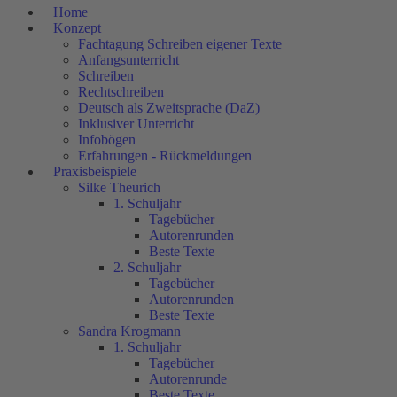
Home
Konzept
Fachtagung Schreiben eigener Texte
Anfangsunterricht
Schreiben
Rechtschreiben
Deutsch als Zweitsprache (DaZ)
Inklusiver Unterricht
Infobögen
Erfahrungen - Rückmeldungen
Praxisbeispiele
Silke Theurich
1. Schuljahr
Tagebücher
Autorenrunden
Beste Texte
2. Schuljahr
Tagebücher
Autorenrunden
Beste Texte
Sandra Krogmann
1. Schuljahr
Tagebücher
Autorenrunde
Beste Texte