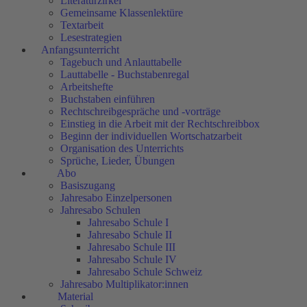
Literaturzirkel
Gemeinsame Klassenlektüre
Textarbeit
Lesestrategien
Anfangsunterricht
Tagebuch und Anlauttabelle
Lauttabelle - Buchstabenregal
Arbeitshefte
Buchstaben einführen
Rechtschreibgespräche und -vorträge
Einstieg in die Arbeit mit der Rechtschreibbox
Beginn der individuellen Wortschatzarbeit
Organisation des Unterrichts
Sprüche, Lieder, Übungen
Abo
Basiszugang
Jahresabo Einzelpersonen
Jahresabo Schulen
Jahresabo Schule I
Jahresabo Schule II
Jahresabo Schule III
Jahresabo Schule IV
Jahresabo Schule Schweiz
Jahresabo Multiplikator:innen
Material