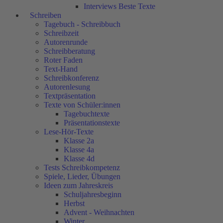
Interviews Beste Texte
Schreiben
Tagebuch - Schreibbuch
Schreibzeit
Autorenrunde
Schreibberatung
Roter Faden
Text-Hand
Schreibkonferenz
Autorenlesung
Textpräsentation
Texte von Schüler:innen
Tagebuchtexte
Präsentationstexte
Lese-Hör-Texte
Klasse 2a
Klasse 4a
Klasse 4d
Tests Schreibkompetenz
Spiele, Lieder, Übungen
Ideen zum Jahreskreis
Schuljahresbeginn
Herbst
Advent - Weihnachten
Winter