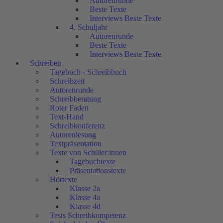
Autorenrunde
Beste Texte
Interviews Beste Texte
4. Schuljahr
Autorenrunde
Beste Texte
Interviews Beste Texte
Schreiben
Tagebuch - Schreibbuch
Schreibzeit
Autorenrunde
Schreibberatung
Roter Faden
Text-Hand
Schreibkonferenz
Autorenlesung
Textpräsentation
Texte von Schüler:innen
Tagebuchtexte
Präsentationstexte
Hörtexte
Klasse 2a
Klasse 4a
Klasse 4d
Tests Schreibkompetenz