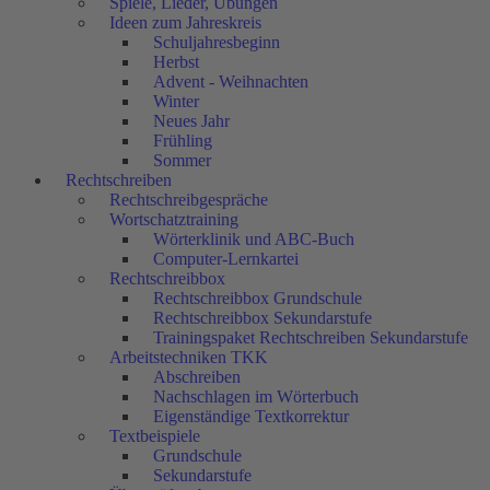
Spiele, Lieder, Übungen
Ideen zum Jahreskreis
Schuljahresbeginn
Herbst
Advent - Weihnachten
Winter
Neues Jahr
Frühling
Sommer
Rechtschreiben
Rechtschreibgespräche
Wortschatztraining
Wörterklinik und ABC-Buch
Computer-Lernkartei
Rechtschreibbox
Rechtschreibbox Grundschule
Rechtschreibbox Sekundarstufe
Trainingspaket Rechtschreiben Sekundarstufe
Arbeitstechniken TKK
Abschreiben
Nachschlagen im Wörterbuch
Eigenständige Textkorrektur
Textbeispiele
Grundschule
Sekundarstufe