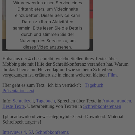
Wir verwenden einen Service eines
Drittanbieters, um Videoinhalte
einzubetten. Dieser Service kann
Daten zu Ihren Aktivitäten
sammeln. Bitte lesen Sie die Details
durch und stimmen Sie der
Nutzung des Service zu, um
dieses Video anzusehen.
Ebba aus der 4a beschreibt, welche Stellen ihres Textes über
Mehr Informationen
Mobbing sie mit Hilfe der Schreibkonferenz verändert hat. Warum
ihr das Thema am Herzen lag und wie sie beim Schreiben
vorgegangen ist, erläutert sie in einem weiteren kleinen
Film
.
Akzeptieren
Hier geht es zum Text "Ich bin verrückt":
Tagebuch
powered by
Usercentrics Consent
Präsentationstext
Management Platform
&
eRecht24
Info:
Schreibzeit
,
Tagebuch
, Sprechen über Texte in
Autorenrunden
,
Beste Texte
, Überarbeitung von Texten in
Schreibkonferenzen
{phocadownload view=category|id=3|text=Download: Material
Schreibzeit|target=s}
Interviews 4. SJ
,
Schreibkonferenz