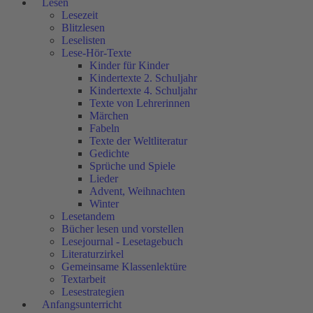
Lesen
Lesezeit
Blitzlesen
Leselisten
Lese-Hör-Texte
Kinder für Kinder
Kindertexte 2. Schuljahr
Kindertexte 4. Schuljahr
Texte von Lehrerinnen
Märchen
Fabeln
Texte der Weltliteratur
Gedichte
Sprüche und Spiele
Lieder
Advent, Weihnachten
Winter
Lesetandem
Bücher lesen und vorstellen
Lesejournal - Lesetagebuch
Literaturzirkel
Gemeinsame Klassenlektüre
Textarbeit
Lesestrategien
Anfangsunterricht