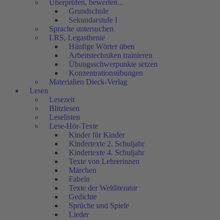
Überprüfen, bewerten...
Grundschule
Sekundarstufe I
Sprache untersuchen
LRS, Legasthenie
Häufige Wörter üben
Arbeitstechniken trainieren
Übungsschwerpunkte setzen
Konzentrationsübungen
Materialien Dieck-Verlag
Lesen
Lesezeit
Blitzlesen
Leselisten
Lese-Hör-Texte
Kinder für Kinder
Kindertexte 2. Schuljahr
Kindertexte 4. Schuljahr
Texte von Lehrerinnen
Märchen
Fabeln
Texte der Weltliteratur
Gedichte
Sprüche und Spiele
Lieder