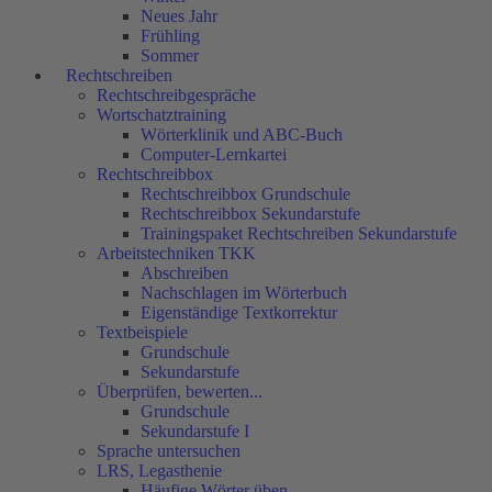
Neues Jahr
Frühling
Sommer
Rechtschreiben
Rechtschreibgespräche
Wortschatztraining
Wörterklinik und ABC-Buch
Computer-Lernkartei
Rechtschreibbox
Rechtschreibbox Grundschule
Rechtschreibbox Sekundarstufe
Trainingspaket Rechtschreiben Sekundarstufe
Arbeitstechniken TKK
Abschreiben
Nachschlagen im Wörterbuch
Eigenständige Textkorrektur
Textbeispiele
Grundschule
Sekundarstufe
Überprüfen, bewerten...
Grundschule
Sekundarstufe I
Sprache untersuchen
LRS, Legasthenie
Häufige Wörter üben