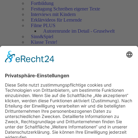
Fortbildung
Festtagung Schreiben eigener Texte
Interviews mit Kindern
Erklärvideos für Lernende
Filme PLUS
Autorenrunde im Detail - Gruselwelt
Sinn&Spiel
Klasse Texte!
Filmausschnitte Grundschule
Filmausschnitte Sekundarstufe
Jedes Kind wertschätzen!
Aktuell
Netzwerk Praxis
Artikel
Artikel 2019
Artikel 2018
Artikel 2017
Artikel 2016
Artikel 2015
Artikel 2014
Artikel 2013
Artikel 2012
Artikel bis 2011
Artikel zum Download - Religion
Artikel zum Download