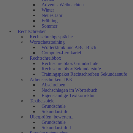
Advent - Weihnachten
Winter
Neues Jahr
Frühling
Sommer
Rechtschreiben
Rechtschreibgespräche
Wortschatztraining
Wörterklinik und ABC-Buch
Computer-Lernkartei
Rechtschreibbox
Rechtschreibbox Grundschule
Rechtschreibbox Sekundarstufe
Trainingspaket Rechtschreiben Sekundarstufe
Arbeitstechniken TKK
Abschreiben
Nachschlagen im Wörterbuch
Eigenständige Textkorrektur
Textbeispiele
Grundschule
Sekundarstufe
Überprüfen, bewerten...
Grundschule
Sekundarstufe I
Sprache untersuchen