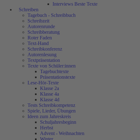
Interviews Beste Texte
Schreiben
Tagebuch - Schreibbuch
Schreibzeit
Autorenrunde
Schreibberatung
Roter Faden
Text-Hand
Schreibkonferenz
Autorenlesung
Textpräsentation
Texte von Schüler:innen
Tagebuchtexte
Präsentationstexte
Lese-Hör-Texte
Klasse 2a
Klasse 4a
Klasse 4d
Tests Schreibkompetenz
Spiele, Lieder, Übungen
Ideen zum Jahreskreis
Schuljahresbeginn
Herbst
Advent - Weihnachten
Winter