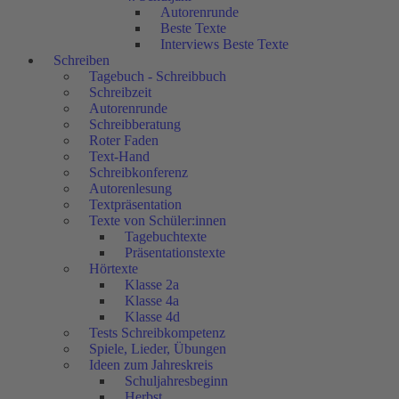
Autorenrunde
Beste Texte
Interviews Beste Texte
Schreiben
Tagebuch - Schreibbuch
Schreibzeit
Autorenrunde
Schreibberatung
Roter Faden
Text-Hand
Schreibkonferenz
Autorenlesung
Textpräsentation
Texte von Schüler:innen
Tagebuchtexte
Präsentationstexte
Hörtexte
Klasse 2a
Klasse 4a
Klasse 4d
Tests Schreibkompetenz
Spiele, Lieder, Übungen
Ideen zum Jahreskreis
Schuljahresbeginn
Herbst