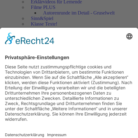
Erklärvideos für Lernende
Filme PLUS
Autorenrunde im Detail - Gruselwelt
Sinn&Spiel
Klasse Texte!
Filmausschnitte Grundschule
Filmausschnitte Sekundarstufe
Jedes Kind wertschätzen!
Aktuell
Netzwerk Praxis
Artikel
Artikel 2019
Artikel 2018
Artikel 2017
Artikel 2016
Artikel 2015
Artikel 2014
Artikel 2013
Artikel 2012
Artikel bis 2011
Artikel zum Download - Religion
Artikel zum Download
Bücher
Schreiben eigener Texte
Autorenrunden