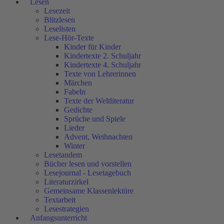
Lesen
Lesezeit
Blitzlesen
Leselisten
Lese-Hör-Texte
Kinder für Kinder
Kindertexte 2. Schuljahr
Kindertexte 4. Schuljahr
Texte von Lehrerinnen
Märchen
Fabeln
Texte der Weltliteratur
Gedichte
Sprüche und Spiele
Lieder
Advent, Weihnachten
Winter
Lesetandem
Bücher lesen und vorstellen
Lesejournal - Lesetagebuch
Literaturzirkel
Gemeinsame Klassenlektüre
Textarbeit
Lesestrategien
Anfangsunterricht