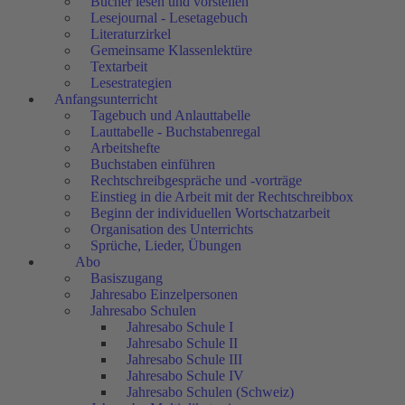
Bücher lesen und vorstellen
Lesejournal - Lesetagebuch
Literaturzirkel
Gemeinsame Klassenlektüre
Textarbeit
Lesestrategien
Anfangsunterricht
Tagebuch und Anlauttabelle
Lauttabelle - Buchstabenregal
Arbeitshefte
Buchstaben einführen
Rechtschreibgespräche und -vorträge
Einstieg in die Arbeit mit der Rechtschreibbox
Beginn der individuellen Wortschatzarbeit
Organisation des Unterrichts
Sprüche, Lieder, Übungen
Abo
Basiszugang
Jahresabo Einzelpersonen
Jahresabo Schulen
Jahresabo Schule I
Jahresabo Schule II
Jahresabo Schule III
Jahresabo Schule IV
Jahresabo Schulen (Schweiz)