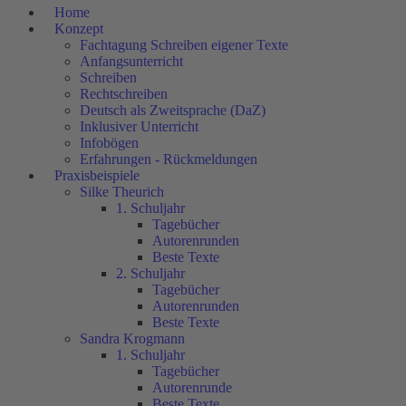
Home
Konzept
Fachtagung Schreiben eigener Texte
Anfangsunterricht
Schreiben
Rechtschreiben
Deutsch als Zweitsprache (DaZ)
Inklusiver Unterricht
Infobögen
Erfahrungen - Rückmeldungen
Praxisbeispiele
Silke Theurich
1. Schuljahr
Tagebücher
Autorenrunden
Beste Texte
2. Schuljahr
Tagebücher
Autorenrunden
Beste Texte
Sandra Krogmann
1. Schuljahr
Tagebücher
Autorenrunde
Beste Texte