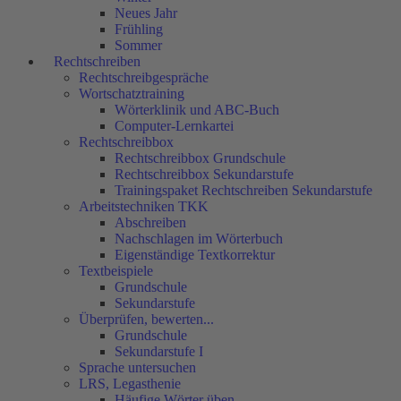
Neues Jahr
Frühling
Sommer
Rechtschreiben
Rechtschreibgespräche
Wortschatztraining
Wörterklinik und ABC-Buch
Computer-Lernkartei
Rechtschreibbox
Rechtschreibbox Grundschule
Rechtschreibbox Sekundarstufe
Trainingspaket Rechtschreiben Sekundarstufe
Arbeitstechniken TKK
Abschreiben
Nachschlagen im Wörterbuch
Eigenständige Textkorrektur
Textbeispiele
Grundschule
Sekundarstufe
Überprüfen, bewerten...
Grundschule
Sekundarstufe I
Sprache untersuchen
LRS, Legasthenie
Häufige Wörter üben