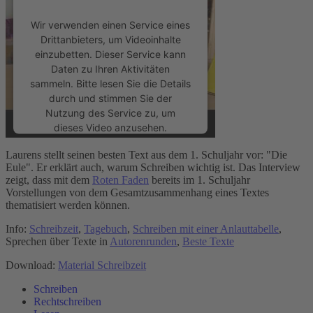
Wir verwenden einen Service eines
Drittanbieters, um Videoinhalte
einzubetten. Dieser Service kann
Daten zu Ihren Aktivitäten
sammeln. Bitte lesen Sie die Details
durch und stimmen Sie der
Nutzung des Service zu, um
dieses Video anzusehen.
Laurens stellt seinen besten Text aus dem 1. Schuljahr vor: "Die
Mehr Informationen
Eule". Er erklärt auch, warum Schreiben wichtig ist. Das Interview
zeigt, dass mit dem
Roten Faden
bereits im 1. Schuljahr
Vorstellungen von dem Gesamtzusammenhang eines Textes
Akzeptieren
thematisiert werden können.
powered by
Usercentrics Consent
Info:
Schreibzeit
,
Tagebuch
,
Schreiben mit einer Anlauttabelle
,
Management Platform
&
eRecht24
Sprechen über Texte in
Autorenrunden
,
Beste Texte
Download:
Material Schreibzeit
Schreiben
Rechtschreiben