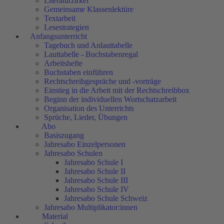
Literaturzirkel
Gemeinsame Klassenlektüre
Textarbeit
Lesestrategien
Anfangsunterricht
Tagebuch und Anlauttabelle
Lauttabelle - Buchstabenregal
Arbeitshefte
Buchstaben einführen
Rechtschreibgespräche und -vorträge
Einstieg in die Arbeit mit der Rechtschreibbox
Beginn der individuellen Wortschatzarbeit
Organisation des Unterrichts
Sprüche, Lieder, Übungen
Abo
Basiszugang
Jahresabo Einzelpersonen
Jahresabo Schulen
Jahresabo Schule I
Jahresabo Schule II
Jahresabo Schule III
Jahresabo Schule IV
Jahresabo Schule Schweiz
Jahresabo Multiplikator:innen
Material