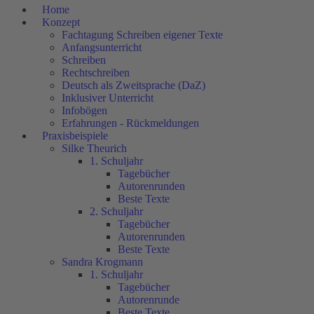
Home
Konzept
Fachtagung Schreiben eigener Texte
Anfangsunterricht
Schreiben
Rechtschreiben
Deutsch als Zweitsprache (DaZ)
Inklusiver Unterricht
Infobögen
Erfahrungen - Rückmeldungen
Praxisbeispiele
Silke Theurich
1. Schuljahr
Tagebücher
Autorenrunden
Beste Texte
2. Schuljahr
Tagebücher
Autorenrunden
Beste Texte
Sandra Krogmann
1. Schuljahr
Tagebücher
Autorenrunde
Beste Texte