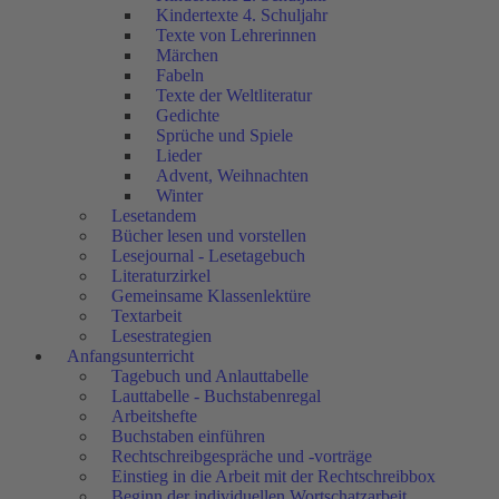
Kindertexte 4. Schuljahr
Texte von Lehrerinnen
Märchen
Fabeln
Texte der Weltliteratur
Gedichte
Sprüche und Spiele
Lieder
Advent, Weihnachten
Winter
Lesetandem
Bücher lesen und vorstellen
Lesejournal - Lesetagebuch
Literaturzirkel
Gemeinsame Klassenlektüre
Textarbeit
Lesestrategien
Anfangsunterricht
Tagebuch und Anlauttabelle
Lauttabelle - Buchstabenregal
Arbeitshefte
Buchstaben einführen
Rechtschreibgespräche und -vorträge
Einstieg in die Arbeit mit der Rechtschreibbox
Beginn der individuellen Wortschatzarbeit