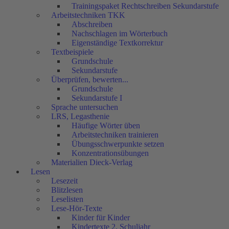
Trainingspaket Rechtschreiben Sekundarstufe
Arbeitstechniken TKK
Abschreiben
Nachschlagen im Wörterbuch
Eigenständige Textkorrektur
Textbeispiele
Grundschule
Sekundarstufe
Überprüfen, bewerten...
Grundschule
Sekundarstufe I
Sprache untersuchen
LRS, Legasthenie
Häufige Wörter üben
Arbeitstechniken trainieren
Übungsschwerpunkte setzen
Konzentrationsübungen
Materialien Dieck-Verlag
Lesen
Lesezeit
Blitzlesen
Leselisten
Lese-Hör-Texte
Kinder für Kinder
Kindertexte 2. Schuljahr