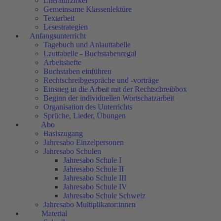
Literaturzirkel
Gemeinsame Klassenlektüre
Textarbeit
Lesestrategien
Anfangsunterricht
Tagebuch und Anlauttabelle
Lauttabelle - Buchstabenregal
Arbeitshefte
Buchstaben einführen
Rechtschreibgespräche und -vorträge
Einstieg in die Arbeit mit der Rechtschreibbox
Beginn der individuellen Wortschatzarbeit
Organisation des Unterrichts
Sprüche, Lieder, Übungen
Abo
Basiszugang
Jahresabo Einzelpersonen
Jahresabo Schulen
Jahresabo Schule I
Jahresabo Schule II
Jahresabo Schule III
Jahresabo Schule IV
Jahresabo Schule Schweiz
Jahresabo Multiplikator:innen
Material