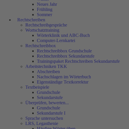
Neues Jahr
Frühling
Sommer
Rechtschreiben
Rechtschreibgespräche
Wortschatztraining
Wörterklinik und ABC-Buch
Computer-Lernkartei
Rechtschreibbox
Rechtschreibbox Grundschule
Rechtschreibbox Sekundarstufe
Trainingspaket Rechtschreiben Sekundarstufe
Arbeitstechniken TKK
Abschreiben
Nachschlagen im Wörterbuch
Eigenständige Textkorrektur
Textbeispiele
Grundschule
Sekundarstufe
Überprüfen, bewerten...
Grundschule
Sekundarstufe I
Sprache untersuchen
LRS, Legasthenie
Häufige Wörter üben