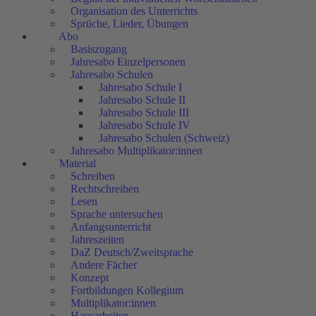
Organisation des Unterrichts
Sprüche, Lieder, Übungen
Abo
Basiszugang
Jahresabo Einzelpersonen
Jahresabo Schulen
Jahresabo Schule I
Jahresabo Schule II
Jahresabo Schule III
Jahresabo Schule IV
Jahresabo Schulen (Schweiz)
Jahresabo Multiplikator:innen
Material
Schreiben
Rechtschreiben
Lesen
Sprache untersuchen
Anfangsunterricht
Jahreszeiten
DaZ Deutsch/Zweitsprache
Andere Fächer
Konzept
Fortbildungen Kollegium
Multiplikator:innen
Hausarbeiten