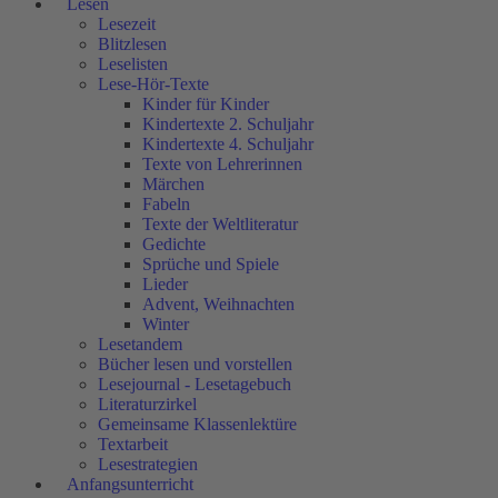
Lesen
Lesezeit
Blitzlesen
Leselisten
Lese-Hör-Texte
Kinder für Kinder
Kindertexte 2. Schuljahr
Kindertexte 4. Schuljahr
Texte von Lehrerinnen
Märchen
Fabeln
Texte der Weltliteratur
Gedichte
Sprüche und Spiele
Lieder
Advent, Weihnachten
Winter
Lesetandem
Bücher lesen und vorstellen
Lesejournal - Lesetagebuch
Literaturzirkel
Gemeinsame Klassenlektüre
Textarbeit
Lesestrategien
Anfangsunterricht