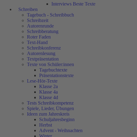
Interviews Beste Texte
Schreiben
Tagebuch - Schreibbuch
Schreibzeit
Autorenrunde
Schreibberatung
Roter Faden
Text-Hand
Schreibkonferenz
Autorenlesung
Textpräsentation
Texte von Schüler:innen
Tagebuchtexte
Präsentationstexte
Lese-Hör-Texte
Klasse 2a
Klasse 4a
Klasse 4d
Tests Schreibkompetenz
Spiele, Lieder, Übungen
Ideen zum Jahreskreis
Schuljahresbeginn
Herbst
Advent - Weihnachten
Winter