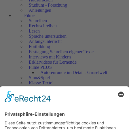
Studium - Forschung
Anleitungen
Filme
Schreiben
Rechtschreiben
Lesen
Sprache untersuchen
Anfangsunterricht
Fortbildung
Festtagung Schreiben eigener Texte
Interviews mit Kindern
Erklärvideos für Lernende
Filme PLUS
Autorenrunde im Detail - Gruselwelt
Sinn&Spiel
Klasse Texte!
Filmausschnitte Grundschule
Filmausschnitte Sekundarstufe
Jedes Kind wertschätzen!
Aktuell
Netzwerk Praxis
Artikel
Artikel 2019
Artikel 2018