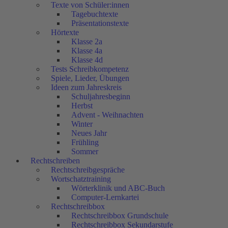
Texte von Schüler:innen
Tagebuchtexte
Präsentationstexte
Hörtexte
Klasse 2a
Klasse 4a
Klasse 4d
Tests Schreibkompetenz
Spiele, Lieder, Übungen
Ideen zum Jahreskreis
Schuljahresbeginn
Herbst
Advent - Weihnachten
Winter
Neues Jahr
Frühling
Sommer
Rechtschreiben
Rechtschreibgespräche
Wortschatztraining
Wörterklinik und ABC-Buch
Computer-Lernkartei
Rechtschreibbox
Rechtschreibbox Grundschule
Rechtschreibbox Sekundarstufe