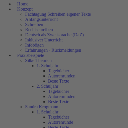
Home
Konzept
Fachtagung Schreiben eigener Texte
Anfangsunterricht
Schreiben
Rechtschreiben
Deutsch als Zweitsprache (DaZ)
Inklusiver Unterricht
Infobögen
Erfahrungen - Rückmeldungen
Praxisbeispiele
Silke Theurich
1. Schuljahr
Tagebücher
Autorenrunden
Beste Texte
2. Schuljahr
Tagebücher
Autorenrunden
Beste Texte
Sandra Krogmann
1. Schuljahr
Tagebücher
Autorenrunde
Beste Texte