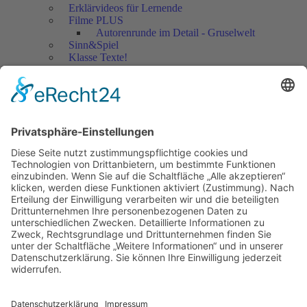
Erklärvideos für Lernende
Filme PLUS
Autorenrunde im Detail - Gruselwelt
Sinn&Spiel
Klasse Texte!
Filmausschnitte Grundschule
Filmausschnitte Sekundarstufe
Jedes Kind wertschätzen!
Aktuell
Netzwerk Praxis
Artikel
Artikel 2019
Artikel 2018
Artikel 2017
Artikel 2016
Artikel 2015
Artikel 2014
Artikel 2013
Artikel 2012
Artikel bis 2011
Artikel zum Download - Religion
Artikel zum Download
Bücher
Schreiben eigener Texte
Autorenrunden