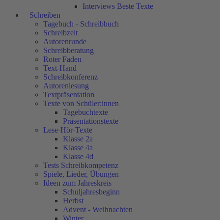
Interviews Beste Texte
Schreiben
Tagebuch - Schreibbuch
Schreibzeit
Autorenrunde
Schreibberatung
Roter Faden
Text-Hand
Schreibkonferenz
Autorenlesung
Textpräsentation
Texte von Schüler:innen
Tagebuchtexte
Präsentationstexte
Lese-Hör-Texte
Klasse 2a
Klasse 4a
Klasse 4d
Tests Schreibkompetenz
Spiele, Lieder, Übungen
Ideen zum Jahreskreis
Schuljahresbeginn
Herbst
Advent - Weihnachten
Winter