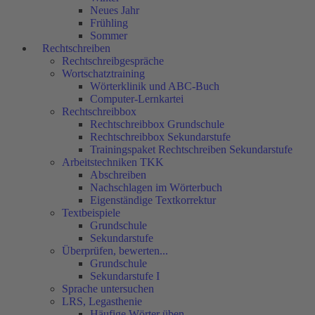
Neues Jahr
Frühling
Sommer
Rechtschreiben
Rechtschreibgespräche
Wortschatztraining
Wörterklinik und ABC-Buch
Computer-Lernkartei
Rechtschreibbox
Rechtschreibbox Grundschule
Rechtschreibbox Sekundarstufe
Trainingspaket Rechtschreiben Sekundarstufe
Arbeitstechniken TKK
Abschreiben
Nachschlagen im Wörterbuch
Eigenständige Textkorrektur
Textbeispiele
Grundschule
Sekundarstufe
Überprüfen, bewerten...
Grundschule
Sekundarstufe I
Sprache untersuchen
LRS, Legasthenie
Häufige Wörter üben