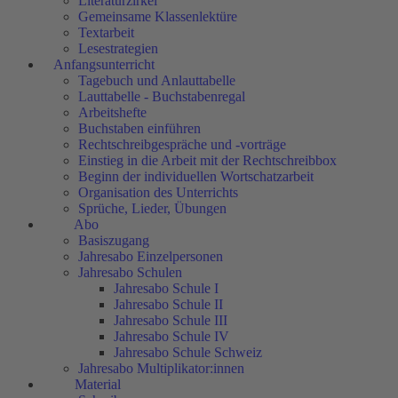
Literaturzirkel
Gemeinsame Klassenlektüre
Textarbeit
Lesestrategien
Anfangsunterricht
Tagebuch und Anlauttabelle
Lauttabelle - Buchstabenregal
Arbeitshefte
Buchstaben einführen
Rechtschreibgespräche und -vorträge
Einstieg in die Arbeit mit der Rechtschreibbox
Beginn der individuellen Wortschatzarbeit
Organisation des Unterrichts
Sprüche, Lieder, Übungen
Abo
Basiszugang
Jahresabo Einzelpersonen
Jahresabo Schulen
Jahresabo Schule I
Jahresabo Schule II
Jahresabo Schule III
Jahresabo Schule IV
Jahresabo Schule Schweiz
Jahresabo Multiplikator:innen
Material