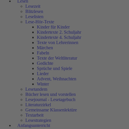
Lesen
Lesezeit
Blitzlesen
Leselisten
Lese-Hör-Texte
Kinder für Kinder
Kindertexte 2. Schuljahr
Kindertexte 4. Schuljahr
Texte von Lehrerinnen
Märchen
Fabeln
Texte der Weltliteratur
Gedichte
Sprüche und Spiele
Lieder
Advent, Weihnachten
Winter
Lesetandem
Bücher lesen und vorstellen
Lesejournal - Lesetagebuch
Literaturzirkel
Gemeinsame Klassenlektüre
Textarbeit
Lesestrategien
Anfangsunterricht