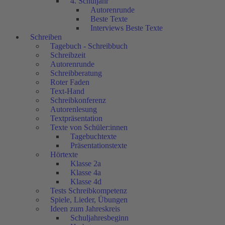
4. Schuljahr
Autorenrunde
Beste Texte
Interviews Beste Texte
Schreiben
Tagebuch - Schreibbuch
Schreibzeit
Autorenrunde
Schreibberatung
Roter Faden
Text-Hand
Schreibkonferenz
Autorenlesung
Textpräsentation
Texte von Schüler:innen
Tagebuchtexte
Präsentationstexte
Hörtexte
Klasse 2a
Klasse 4a
Klasse 4d
Tests Schreibkompetenz
Spiele, Lieder, Übungen
Ideen zum Jahreskreis
Schuljahresbeginn