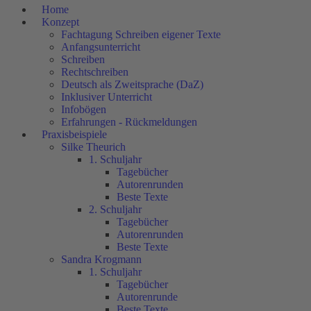
Home
Konzept
Fachtagung Schreiben eigener Texte
Anfangsunterricht
Schreiben
Rechtschreiben
Deutsch als Zweitsprache (DaZ)
Inklusiver Unterricht
Infobögen
Erfahrungen - Rückmeldungen
Praxisbeispiele
Silke Theurich
1. Schuljahr
Tagebücher
Autorenrunden
Beste Texte
2. Schuljahr
Tagebücher
Autorenrunden
Beste Texte
Sandra Krogmann
1. Schuljahr
Tagebücher
Autorenrunde
Beste Texte