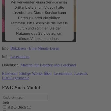
Wir verwenden einen Service eines
Drittanbieters, um Videoinhalte
einzubetten. Dieser Service kann
Daten zu Ihren Aktivitäten
sammeln. Bitte lesen Sie die Details
durch und stimmen Sie der
Nutzung des Service zu, um
dieses Video anzusehen.
Info:
Blitzlesen - Eine-Minute-Lesen
Mehr Informationen
Info:
Lesetandem
Akzeptieren
Download:
Material für Lesezeit und Leseband
powered by
Usercentrics Consent
Blitzlesen
,
häufige Wörter üben
,
Lesetandem
,
Lesezeit
,
LRS/Legasthenie
Management Platform
&
eRecht24
FWG-Such-Modul
Tags
ABC-Buch (1)