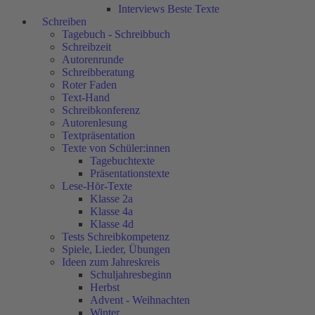
Interviews Beste Texte
Schreiben
Tagebuch - Schreibbuch
Schreibzeit
Autorenrunde
Schreibberatung
Roter Faden
Text-Hand
Schreibkonferenz
Autorenlesung
Textpräsentation
Texte von Schüler:innen
Tagebuchtexte
Präsentationstexte
Lese-Hör-Texte
Klasse 2a
Klasse 4a
Klasse 4d
Tests Schreibkompetenz
Spiele, Lieder, Übungen
Ideen zum Jahreskreis
Schuljahresbeginn
Herbst
Advent - Weihnachten
Winter