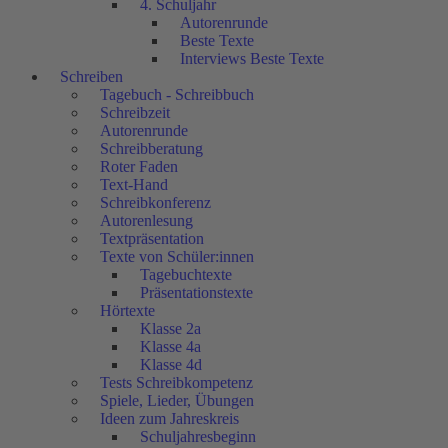
4. Schuljahr
Autorenrunde
Beste Texte
Interviews Beste Texte
Schreiben
Tagebuch - Schreibbuch
Schreibzeit
Autorenrunde
Schreibberatung
Roter Faden
Text-Hand
Schreibkonferenz
Autorenlesung
Textpräsentation
Texte von Schüler:innen
Tagebuchtexte
Präsentationstexte
Hörtexte
Klasse 2a
Klasse 4a
Klasse 4d
Tests Schreibkompetenz
Spiele, Lieder, Übungen
Ideen zum Jahreskreis
Schuljahresbeginn