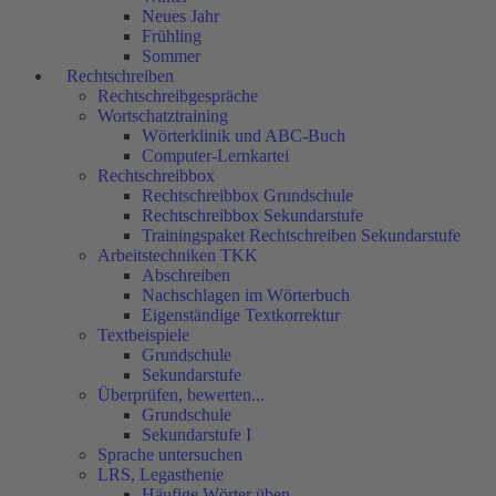
Neues Jahr
Frühling
Sommer
Rechtschreiben
Rechtschreibgespräche
Wortschatztraining
Wörterklinik und ABC-Buch
Computer-Lernkartei
Rechtschreibbox
Rechtschreibbox Grundschule
Rechtschreibbox Sekundarstufe
Trainingspaket Rechtschreiben Sekundarstufe
Arbeitstechniken TKK
Abschreiben
Nachschlagen im Wörterbuch
Eigenständige Textkorrektur
Textbeispiele
Grundschule
Sekundarstufe
Überprüfen, bewerten...
Grundschule
Sekundarstufe I
Sprache untersuchen
LRS, Legasthenie
Häufige Wörter üben