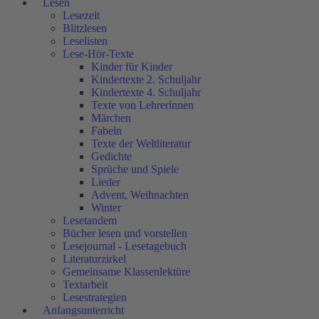
Lesen
Lesezeit
Blitzlesen
Leselisten
Lese-Hör-Texte
Kinder für Kinder
Kindertexte 2. Schuljahr
Kindertexte 4. Schuljahr
Texte von Lehrerinnen
Märchen
Fabeln
Texte der Weltliteratur
Gedichte
Sprüche und Spiele
Lieder
Advent, Weihnachten
Winter
Lesetandem
Bücher lesen und vorstellen
Lesejournal - Lesetagebuch
Literaturzirkel
Gemeinsame Klassenlektüre
Textarbeit
Lesestrategien
Anfangsunterricht