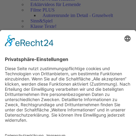
Erklärvideos für Lernende
Filme PLUS
Autorenrunde im Detail - Gruselwelt
Sinn&Spiel
Klasse Texte!
Filmausschnitte Grundschule
Filmausschnitte Sekundarstufe
Jedes Kind wertschätzen!
Aktuell
Netzwerk Praxis
Artikel
Artikel 2019
Artikel 2018
Artikel 2017
Artikel 2016
Artikel 2015
Artikel 2014
Artikel 2013
Artikel 2012
Artikel bis 2011
Artikel zum Download - Religion
Artikel zum Download
Bücher
Schreiben eigener Texte
Autorenrunden