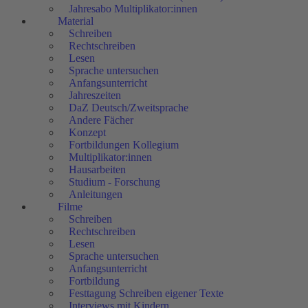
Jahresabo Multiplikator:innen
Material
Schreiben
Rechtschreiben
Lesen
Sprache untersuchen
Anfangsunterricht
Jahreszeiten
DaZ Deutsch/Zweitsprache
Andere Fächer
Konzept
Fortbildungen Kollegium
Multiplikator:innen
Hausarbeiten
Studium - Forschung
Anleitungen
Filme
Schreiben
Rechtschreiben
Lesen
Sprache untersuchen
Anfangsunterricht
Fortbildung
Festtagung Schreiben eigener Texte
Interviews mit Kindern