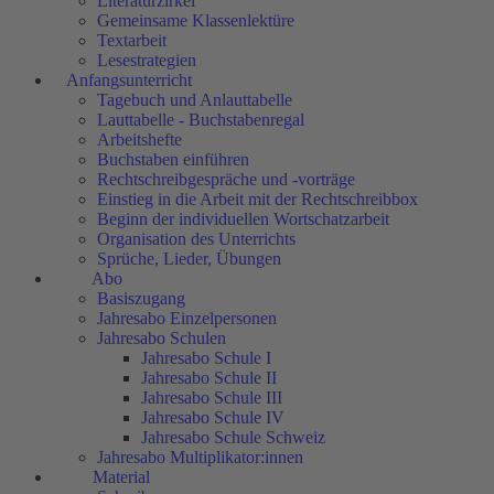
Literaturzirkel
Gemeinsame Klassenlektüre
Textarbeit
Lesestrategien
Anfangsunterricht
Tagebuch und Anlauttabelle
Lauttabelle - Buchstabenregal
Arbeitshefte
Buchstaben einführen
Rechtschreibgespräche und -vorträge
Einstieg in die Arbeit mit der Rechtschreibbox
Beginn der individuellen Wortschatzarbeit
Organisation des Unterrichts
Sprüche, Lieder, Übungen
Abo
Basiszugang
Jahresabo Einzelpersonen
Jahresabo Schulen
Jahresabo Schule I
Jahresabo Schule II
Jahresabo Schule III
Jahresabo Schule IV
Jahresabo Schule Schweiz
Jahresabo Multiplikator:innen
Material