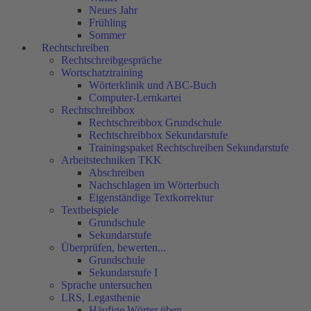
Neues Jahr
Frühling
Sommer
Rechtschreiben
Rechtschreibgespräche
Wortschatztraining
Wörterklinik und ABC-Buch
Computer-Lernkartei
Rechtschreibbox
Rechtschreibbox Grundschule
Rechtschreibbox Sekundarstufe
Trainingspaket Rechtschreiben Sekundarstufe
Arbeitstechniken TKK
Abschreiben
Nachschlagen im Wörterbuch
Eigenständige Textkorrektur
Textbeispiele
Grundschule
Sekundarstufe
Überprüfen, bewerten...
Grundschule
Sekundarstufe I
Sprache untersuchen
LRS, Legasthenie
Häufige Wörter üben