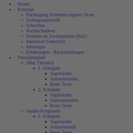
Home
Konzept
Fachtagung Schreiben eigener Texte
Anfangsunterricht
Schreiben
Rechtschreiben
Deutsch als Zweitsprache (DaZ)
Inklusiver Unterricht
Infobögen
Erfahrungen - Rückmeldungen
Praxisbeispiele
Silke Theurich
1. Schuljahr
Tagebücher
Autorenrunden
Beste Texte
2. Schuljahr
Tagebücher
Autorenrunden
Beste Texte
Sandra Krogmann
1. Schuljahr
Tagebücher
Autorenrunde
Beste Texte