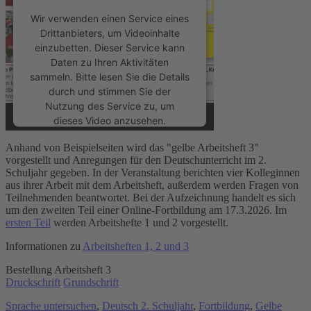
Wir verwenden einen Service eines
Drittanbieters, um Videoinhalte
einzubetten. Dieser Service kann
Daten zu Ihren Aktivitäten
sammeln. Bitte lesen Sie die Details
durch und stimmen Sie der
Nutzung des Service zu, um
dieses Video anzusehen.
Anhand von Beispielseiten wird das "gelbe Arbeitsheft 3"
Mehr Informationen
vorgestellt und Anregungen für den Deutschunterricht im 2.
Schuljahr gegeben. In der Veranstaltung berichten vier Kolleginnen
aus ihrer Arbeit mit dem Arbeitsheft, außerdem werden Fragen von
Akzeptieren
Teilnehmenden beantwortet. Bei der Aufzeichnung handelt es sich
um den zweiten Teil einer Online-Fortbildung am 17.3.2026. Im
powered by
Usercentrics Consent
ersten Teil
werden Arbeitshefte 1 und 2 vorgestellt.
Management Platform
&
eRecht24
Informationen zu
Arbeitsheften 1, 2 und 3
Bestellung Arbeitsheft 3
Druckschrift
Grundschrift
Sprache untersuchen
,
Deutsch 2. Schuljahr
,
Fortbildung
,
Gelbe