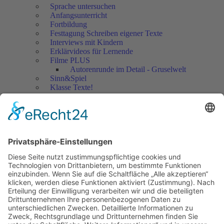
Sprache untersuchen
Anfangsunterricht
Fortbildung
Festtagung Schreiben eigener Texte
Interviews mit Kindern
Erklärvideos für Lernende
Filme PLUS
Autorenrunde im Detail - Gruselwelt
Sinn&Spiel
Klasse Texte!
Filmausschnitte Grundschule
Filmausschnitte Sekundarstufe
Jedes Kind wertschätzen!
Aktuell
Netzwerk Praxis
Artikel
Artikel 2019
Artikel 2018
Artikel 2017
Artikel 2016
Artikel 2015
Artikel 2014
Artikel 2013
Artikel 2012
Artikel bis 2011