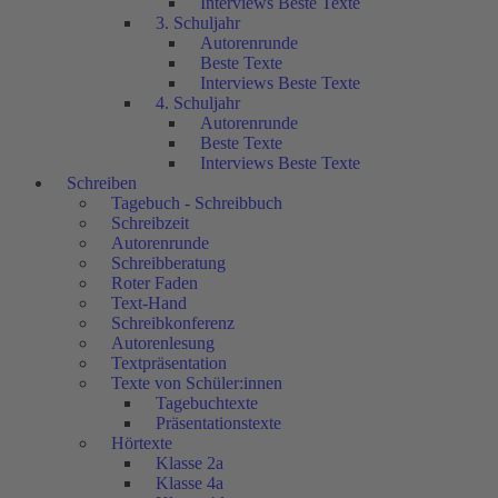
Interviews Beste Texte
3. Schuljahr
Autorenrunde
Beste Texte
Interviews Beste Texte
4. Schuljahr
Autorenrunde
Beste Texte
Interviews Beste Texte
Schreiben
Tagebuch - Schreibbuch
Schreibzeit
Autorenrunde
Schreibberatung
Roter Faden
Text-Hand
Schreibkonferenz
Autorenlesung
Textpräsentation
Texte von Schüler:innen
Tagebuchtexte
Präsentationstexte
Hörtexte
Klasse 2a
Klasse 4a