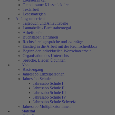
Literaturzirkel
Gemeinsame Klassenlektüre
Textarbeit
Lesestrategien
Anfangsunterricht
Tagebuch und Anlauttabelle
Lauttabelle - Buchstabenregal
Arbeitshefte
Buchstaben einführen
Rechtschreibgespräche und -vorträge
Einstieg in die Arbeit mit der Rechtschreibbox
Beginn der individuellen Wortschatzarbeit
Organisation des Unterrichts
Sprüche, Lieder, Übungen
Abo
Basiszugang
Jahresabo Einzelpersonen
Jahresabo Schulen
Jahresabo Schule I
Jahresabo Schule II
Jahresabo Schule III
Jahresabo Schule IV
Jahresabo Schule Schweiz
Jahresabo Multiplikator:innen
Material