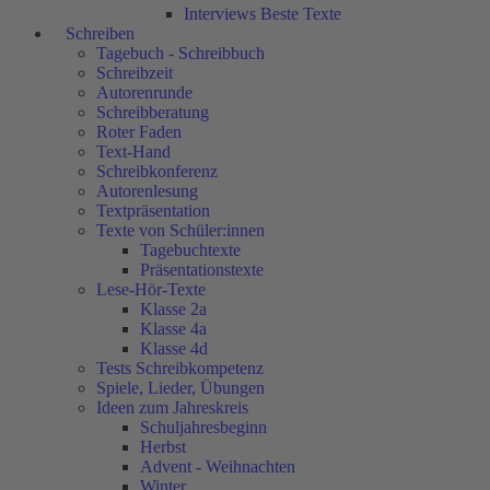
Interviews Beste Texte
Schreiben
Tagebuch - Schreibbuch
Schreibzeit
Autorenrunde
Schreibberatung
Roter Faden
Text-Hand
Schreibkonferenz
Autorenlesung
Textpräsentation
Texte von Schüler:innen
Tagebuchtexte
Präsentationstexte
Lese-Hör-Texte
Klasse 2a
Klasse 4a
Klasse 4d
Tests Schreibkompetenz
Spiele, Lieder, Übungen
Ideen zum Jahreskreis
Schuljahresbeginn
Herbst
Advent - Weihnachten
Winter