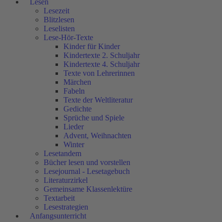
Lesen
Lesezeit
Blitzlesen
Leselisten
Lese-Hör-Texte
Kinder für Kinder
Kindertexte 2. Schuljahr
Kindertexte 4. Schuljahr
Texte von Lehrerinnen
Märchen
Fabeln
Texte der Weltliteratur
Gedichte
Sprüche und Spiele
Lieder
Advent, Weihnachten
Winter
Lesetandem
Bücher lesen und vorstellen
Lesejournal - Lesetagebuch
Literaturzirkel
Gemeinsame Klassenlektüre
Textarbeit
Lesestrategien
Anfangsunterricht