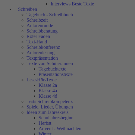
Interviews Beste Texte
Schreiben
Tagebuch - Schreibbuch
Schreibzeit
Autorenrunde
Schreibberatung
Roter Faden
Text-Hand
Schreibkonferenz
Autorenlesung
Textpräsentation
Texte von Schüler:innen
Tagebuchtexte
Präsentationstexte
Lese-Hör-Texte
Klasse 2a
Klasse 4a
Klasse 4d
Tests Schreibkompetenz
Spiele, Lieder, Übungen
Ideen zum Jahreskreis
Schuljahresbeginn
Herbst
Advent - Weihnachten
Winter