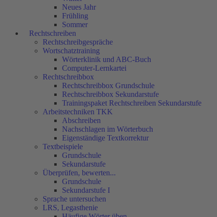
Neues Jahr
Frühling
Sommer
Rechtschreiben
Rechtschreibgespräche
Wortschatztraining
Wörterklinik und ABC-Buch
Computer-Lernkartei
Rechtschreibbox
Rechtschreibbox Grundschule
Rechtschreibbox Sekundarstufe
Trainingspaket Rechtschreiben Sekundarstufe
Arbeitstechniken TKK
Abschreiben
Nachschlagen im Wörterbuch
Eigenständige Textkorrektur
Textbeispiele
Grundschule
Sekundarstufe
Überprüfen, bewerten...
Grundschule
Sekundarstufe I
Sprache untersuchen
LRS, Legasthenie
Häufige Wörter üben