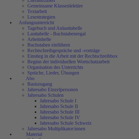
Literaturzirkel
Gemeinsame Klassenlektüre
Textarbeit
Lesestrategien
Anfangsunterricht
Tagebuch und Anlauttabelle
Lauttabelle - Buchstabenregal
Arbeitshefte
Buchstaben einführen
Rechtschreibgespräche und -vorträge
Einstieg in die Arbeit mit der Rechtschreibbox
Beginn der individuellen Wortschatzarbeit
Organisation des Unterrichts
Sprüche, Lieder, Übungen
Abo
Basiszugang
Jahresabo Einzelpersonen
Jahresabo Schulen
Jahresabo Schule I
Jahresabo Schule II
Jahresabo Schule III
Jahresabo Schule IV
Jahresabo Schule Schweiz
Jahresabo Multiplikator:innen
Material