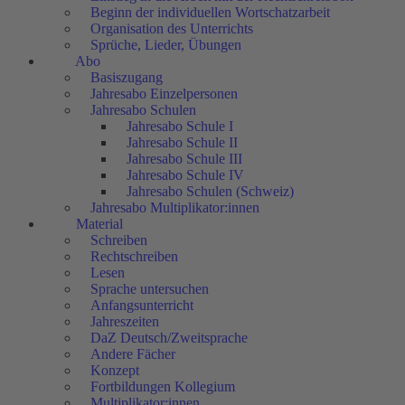
Beginn der individuellen Wortschatzarbeit
Organisation des Unterrichts
Sprüche, Lieder, Übungen
Abo
Basiszugang
Jahresabo Einzelpersonen
Jahresabo Schulen
Jahresabo Schule I
Jahresabo Schule II
Jahresabo Schule III
Jahresabo Schule IV
Jahresabo Schulen (Schweiz)
Jahresabo Multiplikator:innen
Material
Schreiben
Rechtschreiben
Lesen
Sprache untersuchen
Anfangsunterricht
Jahreszeiten
DaZ Deutsch/Zweitsprache
Andere Fächer
Konzept
Fortbildungen Kollegium
Multiplikator:innen