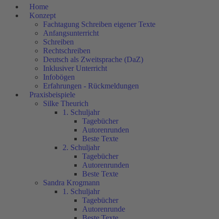
Home
Konzept
Fachtagung Schreiben eigener Texte
Anfangsunterricht
Schreiben
Rechtschreiben
Deutsch als Zweitsprache (DaZ)
Inklusiver Unterricht
Infobögen
Erfahrungen - Rückmeldungen
Praxisbeispiele
Silke Theurich
1. Schuljahr
Tagebücher
Autorenrunden
Beste Texte
2. Schuljahr
Tagebücher
Autorenrunden
Beste Texte
Sandra Krogmann
1. Schuljahr
Tagebücher
Autorenrunde
Beste Texte