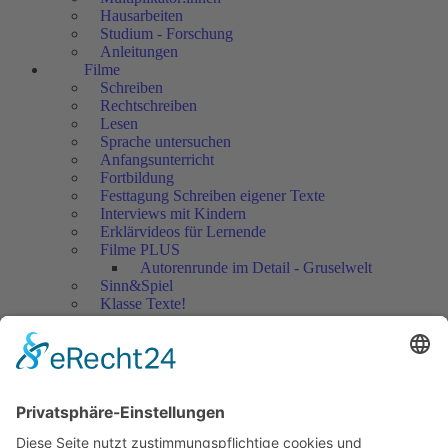
Hausarbeiten
Studium - Forschung
Anleitungen
Filme
Schreiben
Rechtschreiben
Lesen
Sprache untersuchen
Anfangsunterricht
Fortbildung
Festtagung Schreiben eigener Texte
Interviews mit Kindern
Erklärvideos für Lernende
Filme PLUS
Autorenrunde im Detail - Gruselwelt
Sinn&Spiel
Klasse Texte!
Filmausschnitte Grundschule
Filmausschnitte Sekundarstufe
Jedes Kind wertschätzen!
Aktuell
Netzwerk Praxis
Artikel
Artikel 2019
Artikel 2018