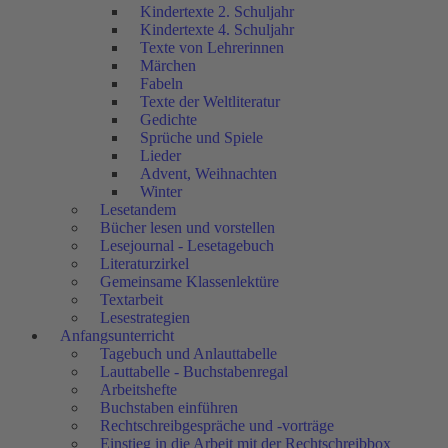
Kindertexte 2. Schuljahr
Kindertexte 4. Schuljahr
Texte von Lehrerinnen
Märchen
Fabeln
Texte der Weltliteratur
Gedichte
Sprüche und Spiele
Lieder
Advent, Weihnachten
Winter
Lesetandem
Bücher lesen und vorstellen
Lesejournal - Lesetagebuch
Literaturzirkel
Gemeinsame Klassenlektüre
Textarbeit
Lesestrategien
Anfangsunterricht
Tagebuch und Anlauttabelle
Lauttabelle - Buchstabenregal
Arbeitshefte
Buchstaben einführen
Rechtschreibgespräche und -vorträge
Einstieg in die Arbeit mit der Rechtschreibbox