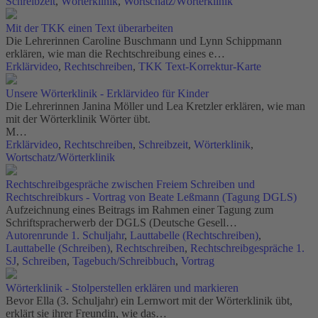
Schreibzeit
,
Wörterklinik
,
Wortschatz/Wörterklinik
Mit der TKK einen Text überarbeiten
Die Lehrerinnen Caroline Buschmann und Lynn Schippmann
erklären, wie man die Rechtschreibung eines e…
Erklärvideo
,
Rechtschreiben
,
TKK Text-Korrektur-Karte
Unsere Wörterklinik - Erklärvideo für Kinder
Die Lehrerinnen Janina Möller und Lea Kretzler erklären, wie man
mit der Wörterklinik Wörter übt.
M…
Erklärvideo
,
Rechtschreiben
,
Schreibzeit
,
Wörterklinik
,
Wortschatz/Wörterklinik
Rechtschreibgespräche zwischen Freiem Schreiben und
Rechtschreibkurs - Vortrag von Beate Leßmann (Tagung DGLS)
Aufzeichnung eines Beitrags im Rahmen einer Tagung zum
Schriftspracherwerb der DGLS (Deutsche Gesell…
Autorenrunde 1. Schuljahr
,
Lauttabelle (Rechtschreiben)
,
Lauttabelle (Schreiben)
,
Rechtschreiben
,
Rechtschreibgespräche 1.
SJ
,
Schreiben
,
Tagebuch/Schreibbuch
,
Vortrag
Wörterklinik - Stolperstellen erklären und markieren
Bevor Ella (3. Schuljahr) ein Lernwort mit der Wörterklinik übt,
erklärt sie ihrer Freundin, wie das…