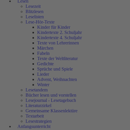
Lesen
Lesezeit
Blitzlesen
Leselisten
Lese-Hör-Texte
Kinder für Kinder
Kindertexte 2. Schuljahr
Kindertexte 4. Schuljahr
Texte von Lehrerinnen
Märchen
Fabeln
Texte der Weltliteratur
Gedichte
Sprüche und Spiele
Lieder
Advent, Weihnachten
Winter
Lesetandem
Bücher lesen und vorstellen
Lesejournal - Lesetagebuch
Literaturzirkel
Gemeinsame Klassenlektüre
Textarbeit
Lesestrategien
Anfangsunterricht