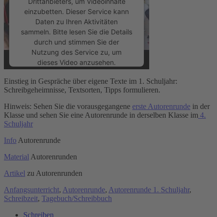
Drittanbieters, um Videoinhalte
einzubetten. Dieser Service kann
Daten zu Ihren Aktivitäten
sammeln. Bitte lesen Sie die Details
durch und stimmen Sie der
Nutzung des Service zu, um
dieses Video anzusehen.
Einstieg in Gespräche über eigene Texte im 1. Schuljahr:
Mehr Informationen
Schreibgeheimnisse, Textsorten, Tipps formulieren.
Hinweis: Sehen Sie die vorausgegangene
erste Autorenrunde
in der
Akzeptieren
Klasse und sehen Sie eine Autorenrunde in derselben Klasse im
4.
Schuljahr
powered by
Usercentrics Consent
Management Platform
&
eRecht24
Info
Autorenrunde
Material
Autorenrunden
Artikel
zu Autorenrunden
Anfangsunterricht
,
Autorenrunde
,
Autorenrunde 1. Schuljahr
,
Schreibzeit
,
Tagebuch/Schreibbuch
Schreiben