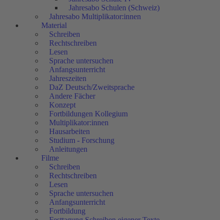
Jahresabo Schulen (Schweiz)
Jahresabo Multiplikator:innen
Material
Schreiben
Rechtschreiben
Lesen
Sprache untersuchen
Anfangsunterricht
Jahreszeiten
DaZ Deutsch/Zweitsprache
Andere Fächer
Konzept
Fortbildungen Kollegium
Multiplikator:innen
Hausarbeiten
Studium - Forschung
Anleitungen
Filme
Schreiben
Rechtschreiben
Lesen
Sprache untersuchen
Anfangsunterricht
Fortbildung
Festtagung Schreiben eigener Texte