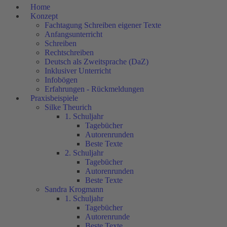
Home
Konzept
Fachtagung Schreiben eigener Texte
Anfangsunterricht
Schreiben
Rechtschreiben
Deutsch als Zweitsprache (DaZ)
Inklusiver Unterricht
Infobögen
Erfahrungen - Rückmeldungen
Praxisbeispiele
Silke Theurich
1. Schuljahr
Tagebücher
Autorenrunden
Beste Texte
2. Schuljahr
Tagebücher
Autorenrunden
Beste Texte
Sandra Krogmann
1. Schuljahr
Tagebücher
Autorenrunde
Beste Texte