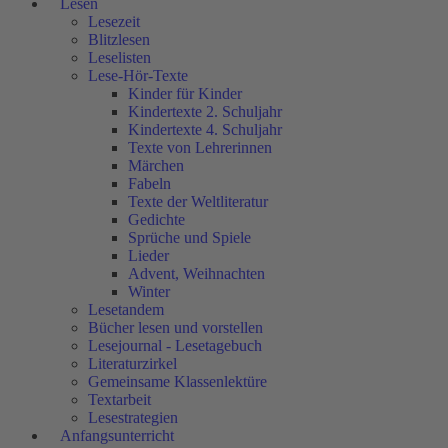
Lesen
Lesezeit
Blitzlesen
Leselisten
Lese-Hör-Texte
Kinder für Kinder
Kindertexte 2. Schuljahr
Kindertexte 4. Schuljahr
Texte von Lehrerinnen
Märchen
Fabeln
Texte der Weltliteratur
Gedichte
Sprüche und Spiele
Lieder
Advent, Weihnachten
Winter
Lesetandem
Bücher lesen und vorstellen
Lesejournal - Lesetagebuch
Literaturzirkel
Gemeinsame Klassenlektüre
Textarbeit
Lesestrategien
Anfangsunterricht