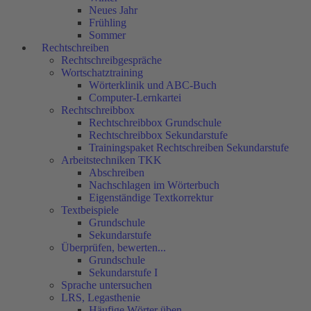
Neues Jahr
Frühling
Sommer
Rechtschreiben
Rechtschreibgespräche
Wortschatztraining
Wörterklinik und ABC-Buch
Computer-Lernkartei
Rechtschreibbox
Rechtschreibbox Grundschule
Rechtschreibbox Sekundarstufe
Trainingspaket Rechtschreiben Sekundarstufe
Arbeitstechniken TKK
Abschreiben
Nachschlagen im Wörterbuch
Eigenständige Textkorrektur
Textbeispiele
Grundschule
Sekundarstufe
Überprüfen, bewerten...
Grundschule
Sekundarstufe I
Sprache untersuchen
LRS, Legasthenie
Häufige Wörter üben