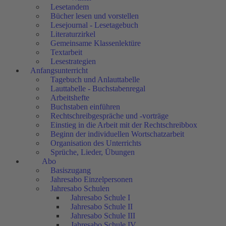
Lesetandem
Bücher lesen und vorstellen
Lesejournal - Lesetagebuch
Literaturzirkel
Gemeinsame Klassenlektüre
Textarbeit
Lesestrategien
Anfangsunterricht
Tagebuch und Anlauttabelle
Lauttabelle - Buchstabenregal
Arbeitshefte
Buchstaben einführen
Rechtschreibgespräche und -vorträge
Einstieg in die Arbeit mit der Rechtschreibbox
Beginn der individuellen Wortschatzarbeit
Organisation des Unterrichts
Sprüche, Lieder, Übungen
Abo
Basiszugang
Jahresabo Einzelpersonen
Jahresabo Schulen
Jahresabo Schule I
Jahresabo Schule II
Jahresabo Schule III
Jahresabo Schule IV