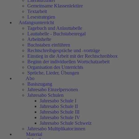
Literaturzirkel
Gemeinsame Klassenlektüre
Textarbeit
Lesestrategien
Anfangsunterricht
Tagebuch und Anlauttabelle
Lauttabelle - Buchstabenregal
Arbeitshefte
Buchstaben einführen
Rechtschreibgespräche und -vorträge
Einstieg in die Arbeit mit der Rechtschreibbox
Beginn der individuellen Wortschatzarbeit
Organisation des Unterrichts
Sprüche, Lieder, Übungen
Abo
Basiszugang
Jahresabo Einzelpersonen
Jahresabo Schulen
Jahresabo Schule I
Jahresabo Schule II
Jahresabo Schule III
Jahresabo Schule IV
Jahresabo Schule Schweiz
Jahresabo Multiplikator:innen
Material