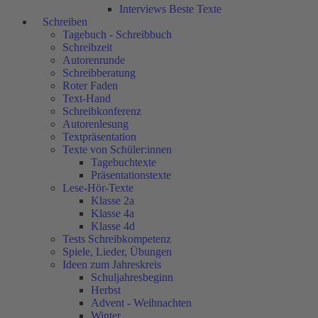
Interviews Beste Texte
Schreiben
Tagebuch - Schreibbuch
Schreibzeit
Autorenrunde
Schreibberatung
Roter Faden
Text-Hand
Schreibkonferenz
Autorenlesung
Textpräsentation
Texte von Schüler:innen
Tagebuchtexte
Präsentationstexte
Lese-Hör-Texte
Klasse 2a
Klasse 4a
Klasse 4d
Tests Schreibkompetenz
Spiele, Lieder, Übungen
Ideen zum Jahreskreis
Schuljahresbeginn
Herbst
Advent - Weihnachten
Winter