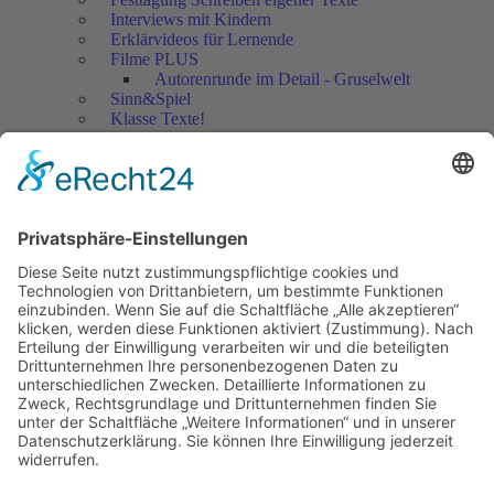
Interviews mit Kindern
Erklärvideos für Lernende
Filme PLUS
Autorenrunde im Detail - Gruselwelt
Sinn&Spiel
Klasse Texte!
Filmausschnitte Grundschule
Filmausschnitte Sekundarstufe
Jedes Kind wertschätzen!
Aktuell
Netzwerk Praxis
Artikel
Artikel 2019
Artikel 2018
Artikel 2017
Artikel 2016
Artikel 2015
Artikel 2014
Artikel 2013
Artikel 2012
Artikel bis 2011
Artikel zum Download - Religion
Artikel zum Download
Bücher