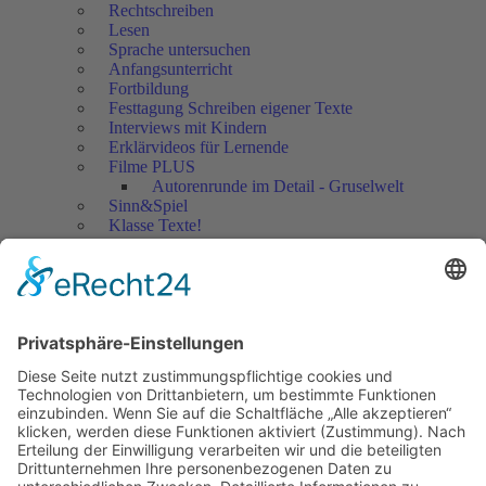
Rechtschreiben
Lesen
Sprache untersuchen
Anfangsunterricht
Fortbildung
Festtagung Schreiben eigener Texte
Interviews mit Kindern
Erklärvideos für Lernende
Filme PLUS
Autorenrunde im Detail - Gruselwelt
Sinn&Spiel
Klasse Texte!
Filmausschnitte Grundschule
Filmausschnitte Sekundarstufe
Jedes Kind wertschätzen!
Aktuell
Netzwerk Praxis
Artikel
Artikel 2019
Artikel 2018
Artikel 2017
Artikel 2016
Artikel 2015
Artikel 2014
Artikel 2013