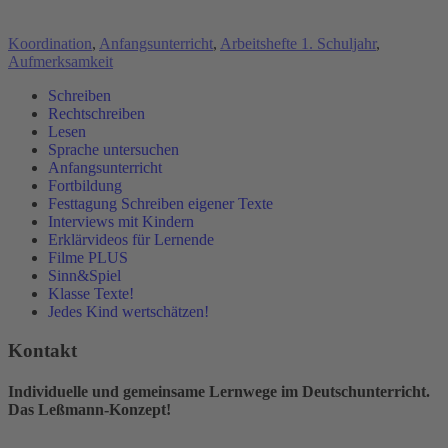
Koordination
,
Anfangsunterricht
,
Arbeitshefte 1. Schuljahr
,
Aufmerksamkeit
Schreiben
Rechtschreiben
Lesen
Sprache untersuchen
Anfangsunterricht
Fortbildung
Festtagung Schreiben eigener Texte
Interviews mit Kindern
Erklärvideos für Lernende
Filme PLUS
Sinn&Spiel
Klasse Texte!
Jedes Kind wertschätzen!
Kontakt
Individuelle und gemeinsame Lernwege im Deutschunterricht.
Das Leßmann-Konzept!