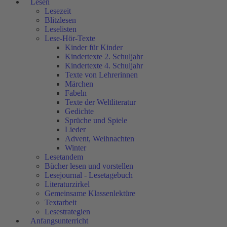
Lesen
Lesezeit
Blitzlesen
Leselisten
Lese-Hör-Texte
Kinder für Kinder
Kindertexte 2. Schuljahr
Kindertexte 4. Schuljahr
Texte von Lehrerinnen
Märchen
Fabeln
Texte der Weltliteratur
Gedichte
Sprüche und Spiele
Lieder
Advent, Weihnachten
Winter
Lesetandem
Bücher lesen und vorstellen
Lesejournal - Lesetagebuch
Literaturzirkel
Gemeinsame Klassenlektüre
Textarbeit
Lesestrategien
Anfangsunterricht