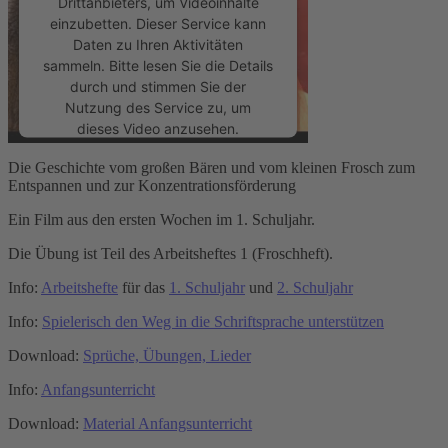
Drittanbieters, um Videoinhalte
einzubetten. Dieser Service kann
Daten zu Ihren Aktivitäten
sammeln. Bitte lesen Sie die Details
durch und stimmen Sie der
Nutzung des Service zu, um
dieses Video anzusehen.
Die Geschichte vom großen Bären und vom kleinen Frosch zum
Mehr Informationen
Entspannen und zur Konzentrationsförderung
Ein Film aus den ersten Wochen im 1. Schuljahr.
Akzeptieren
Die Übung ist Teil des Arbeitsheftes 1 (Froschheft).
powered by
Usercentrics Consent
Info:
Arbeitshefte
für das
1. Schuljahr
und
2. Schuljahr
Management Platform
&
eRecht24
Info:
Spielerisch den Weg in die Schriftsprache unterstützen
Download:
Sprüche, Übungen, Lieder
Info:
Anfangsunterricht
Download:
Material Anfangsunterricht