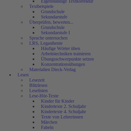
Eigenständige Textkorrektur
Textbeispiele
Grundschule
Sekundarstufe
Überprüfen, bewerten...
Grundschule
Sekundarstufe I
Sprache untersuchen
LRS, Legasthenie
Häufige Wörter üben
Arbeitstechniken trainieren
Übungsschwerpunkte setzen
Konzentrationsübungen
Materialien Dieck-Verlag
Lesen
Lesezeit
Blitzlesen
Leselisten
Lese-Hör-Texte
Kinder für Kinder
Kindertexte 2. Schuljahr
Kindertexte 4. Schuljahr
Texte von Lehrerinnen
Märchen
Fabeln