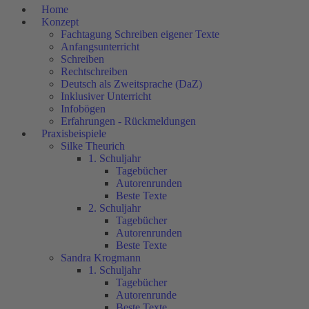
Home
Konzept
Fachtagung Schreiben eigener Texte
Anfangsunterricht
Schreiben
Rechtschreiben
Deutsch als Zweitsprache (DaZ)
Inklusiver Unterricht
Infobögen
Erfahrungen - Rückmeldungen
Praxisbeispiele
Silke Theurich
1. Schuljahr
Tagebücher
Autorenrunden
Beste Texte
2. Schuljahr
Tagebücher
Autorenrunden
Beste Texte
Sandra Krogmann
1. Schuljahr
Tagebücher
Autorenrunde
Beste Texte