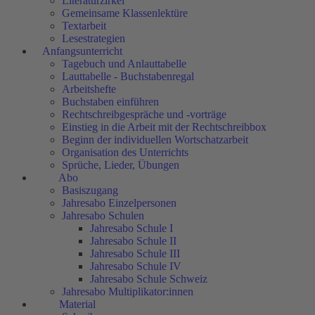
Literaturzirkel
Gemeinsame Klassenlektüre
Textarbeit
Lesestrategien
Anfangsunterricht
Tagebuch und Anlauttabelle
Lauttabelle - Buchstabenregal
Arbeitshefte
Buchstaben einführen
Rechtschreibgespräche und -vorträge
Einstieg in die Arbeit mit der Rechtschreibbox
Beginn der individuellen Wortschatzarbeit
Organisation des Unterrichts
Sprüche, Lieder, Übungen
Abo
Basiszugang
Jahresabo Einzelpersonen
Jahresabo Schulen
Jahresabo Schule I
Jahresabo Schule II
Jahresabo Schule III
Jahresabo Schule IV
Jahresabo Schule Schweiz
Jahresabo Multiplikator:innen
Material