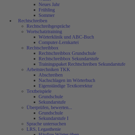
Neues Jahr
Frühling
Sommer
Rechtschreiben
Rechtschreibgespräche
Wortschatztraining
Wörterklinik und ABC-Buch
Computer-Lernkartei
Rechtschreibbox
Rechtschreibbox Grundschule
Rechtschreibbox Sekundarstufe
Trainingspaket Rechtschreiben Sekundarstufe
Arbeitstechniken TKK
Abschreiben
Nachschlagen im Wörterbuch
Eigenständige Textkorrektur
Textbeispiele
Grundschule
Sekundarstufe
Überprüfen, bewerten...
Grundschule
Sekundarstufe I
Sprache untersuchen
LRS, Legasthenie
Häufige Wörter üben