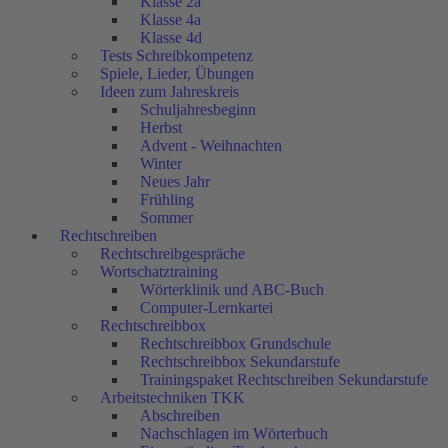
Klasse 2a
Klasse 4a
Klasse 4d
Tests Schreibkompetenz
Spiele, Lieder, Übungen
Ideen zum Jahreskreis
Schuljahresbeginn
Herbst
Advent - Weihnachten
Winter
Neues Jahr
Frühling
Sommer
Rechtschreiben
Rechtschreibgespräche
Wortschatztraining
Wörterklinik und ABC-Buch
Computer-Lernkartei
Rechtschreibbox
Rechtschreibbox Grundschule
Rechtschreibbox Sekundarstufe
Trainingspaket Rechtschreiben Sekundarstufe
Arbeitstechniken TKK
Abschreiben
Nachschlagen im Wörterbuch