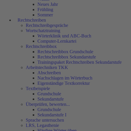
Neues Jahr
Frühling
Sommer
Rechtschreiben
Rechtschreibgespräche
Wortschatztraining
Wörterklinik und ABC-Buch
Computer-Lernkartei
Rechtschreibbox
Rechtschreibbox Grundschule
Rechtschreibbox Sekundarstufe
Trainingspaket Rechtschreiben Sekundarstufe
Arbeitstechniken TKK
Abschreiben
Nachschlagen im Wörterbuch
Eigenständige Textkorrektur
Textbeispiele
Grundschule
Sekundarstufe
Überprüfen, bewerten...
Grundschule
Sekundarstufe I
Sprache untersuchen
LRS, Legasthenie
Häufige Wörter üben