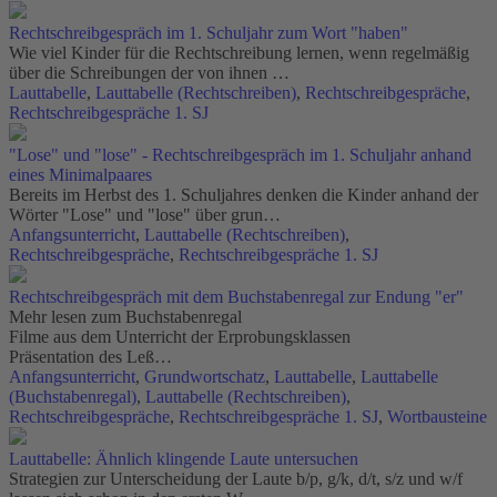
Rechtschreibgespräch im 1. Schuljahr zum Wort "haben"
Wie viel Kinder für die Rechtschreibung lernen, wenn regelmäßig
über die Schreibungen der von ihnen …
Lauttabelle
,
Lauttabelle (Rechtschreiben)
,
Rechtschreibgespräche
,
Rechtschreibgespräche 1. SJ
"Lose" und "lose" - Rechtschreibgespräch im 1. Schuljahr anhand
eines Minimalpaares
Bereits im Herbst des 1. Schuljahres denken die Kinder anhand der
Wörter "Lose" und "lose" über grun…
Anfangsunterricht
,
Lauttabelle (Rechtschreiben)
,
Rechtschreibgespräche
,
Rechtschreibgespräche 1. SJ
Rechtschreibgespräch mit dem Buchstabenregal zur Endung "er"
Mehr lesen zum Buchstabenregal
Filme aus dem Unterricht der Erprobungsklassen
Präsentation des Leß…
Anfangsunterricht
,
Grundwortschatz
,
Lauttabelle
,
Lauttabelle
(Buchstabenregal)
,
Lauttabelle (Rechtschreiben)
,
Rechtschreibgespräche
,
Rechtschreibgespräche 1. SJ
,
Wortbausteine
Lauttabelle: Ähnlich klingende Laute untersuchen
Strategien zur Unterscheidung der Laute b/p, g/k, d/t, s/z und w/f