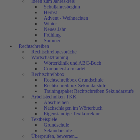
Ideen zum Jahreskreis
Schuljahresbeginn
Herbst
Advent - Weihnachten
Winter
Neues Jahr
Frühling
Sommer
Rechtschreiben
Rechtschreibgespräche
Wortschatztraining
Wörterklinik und ABC-Buch
Computer-Lernkartei
Rechtschreibbox
Rechtschreibbox Grundschule
Rechtschreibbox Sekundarstufe
Trainingspaket Rechtschreiben Sekundarstufe
Arbeitstechniken TKK
Abschreiben
Nachschlagen im Wörterbuch
Eigenständige Textkorrektur
Textbeispiele
Grundschule
Sekundarstufe
Überprüfen, bewerten...