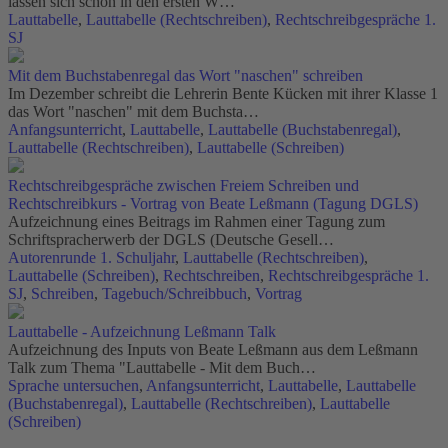
lassen sich schon in den ersten W…
Lauttabelle
,
Lauttabelle (Rechtschreiben)
,
Rechtschreibgespräche 1.
SJ
Mit dem Buchstabenregal das Wort "naschen" schreiben
Im Dezember schreibt die Lehrerin Bente Kücken mit ihrer Klasse 1
das Wort "naschen" mit dem Buchsta…
Anfangsunterricht
,
Lauttabelle
,
Lauttabelle (Buchstabenregal)
,
Lauttabelle (Rechtschreiben)
,
Lauttabelle (Schreiben)
Rechtschreibgespräche zwischen Freiem Schreiben und
Rechtschreibkurs - Vortrag von Beate Leßmann (Tagung DGLS)
Aufzeichnung eines Beitrags im Rahmen einer Tagung zum
Schriftspracherwerb der DGLS (Deutsche Gesell…
Autorenrunde 1. Schuljahr
,
Lauttabelle (Rechtschreiben)
,
Lauttabelle (Schreiben)
,
Rechtschreiben
,
Rechtschreibgespräche 1.
SJ
,
Schreiben
,
Tagebuch/Schreibbuch
,
Vortrag
Lauttabelle - Aufzeichnung Leßmann Talk
Aufzeichnung des Inputs von Beate Leßmann aus dem Leßmann
Talk zum Thema "Lauttabelle - Mit dem Buch…
Sprache untersuchen
,
Anfangsunterricht
,
Lauttabelle
,
Lauttabelle
(Buchstabenregal)
,
Lauttabelle (Rechtschreiben)
,
Lauttabelle
(Schreiben)