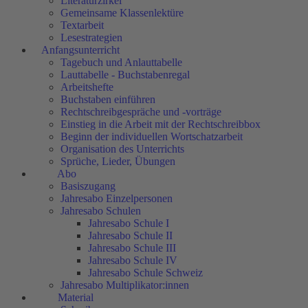
Literaturzirkel
Gemeinsame Klassenlektüre
Textarbeit
Lesestrategien
Anfangsunterricht
Tagebuch und Anlauttabelle
Lauttabelle - Buchstabenregal
Arbeitshefte
Buchstaben einführen
Rechtschreibgespräche und -vorträge
Einstieg in die Arbeit mit der Rechtschreibbox
Beginn der individuellen Wortschatzarbeit
Organisation des Unterrichts
Sprüche, Lieder, Übungen
Abo
Basiszugang
Jahresabo Einzelpersonen
Jahresabo Schulen
Jahresabo Schule I
Jahresabo Schule II
Jahresabo Schule III
Jahresabo Schule IV
Jahresabo Schule Schweiz
Jahresabo Multiplikator:innen
Material