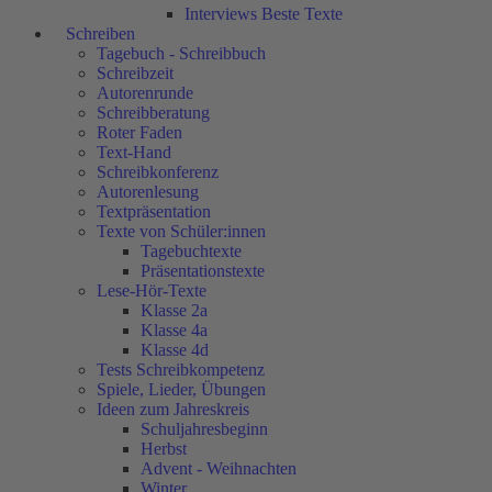
Interviews Beste Texte
Schreiben
Tagebuch - Schreibbuch
Schreibzeit
Autorenrunde
Schreibberatung
Roter Faden
Text-Hand
Schreibkonferenz
Autorenlesung
Textpräsentation
Texte von Schüler:innen
Tagebuchtexte
Präsentationstexte
Lese-Hör-Texte
Klasse 2a
Klasse 4a
Klasse 4d
Tests Schreibkompetenz
Spiele, Lieder, Übungen
Ideen zum Jahreskreis
Schuljahresbeginn
Herbst
Advent - Weihnachten
Winter