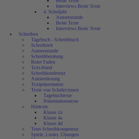
Beste Texte
Interviews Beste Texte
4. Schuljahr
Autorenrunde
Beste Texte
Interviews Beste Texte
Schreiben
Tagebuch - Schreibbuch
Schreibzeit
Autorenrunde
Schreibberatung
Roter Faden
Text-Hand
Schreibkonferenz
Autorenlesung
Textpräsentation
Texte von Schüler:innen
Tagebuchtexte
Präsentationstexte
Hörtexte
Klasse 2a
Klasse 4a
Klasse 4d
Tests Schreibkompetenz
Spiele, Lieder, Übungen