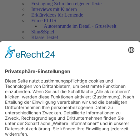
Festtagung Schreiben eigener Texte
Interviews mit Kindern
Erklärvideos für Lernende
Filme PLUS
Autorenrunde im Detail - Gruselwelt
Sinn&Spiel
Klasse Texte!
Filmausschnitte Grundschule
Filmausschnitte Sekundarstufe
Jedes Kind wertschätzen!
Aktuell
Netzwerk Praxis
Artikel
Artikel 2019
Artikel 2018
Artikel 2017
Artikel 2016
Artikel 2015
Artikel 2014
Artikel 2013
Artikel 2012
Artikel bis 2011
Artikel zum Download - Religion
Artikel zum Download
Bücher