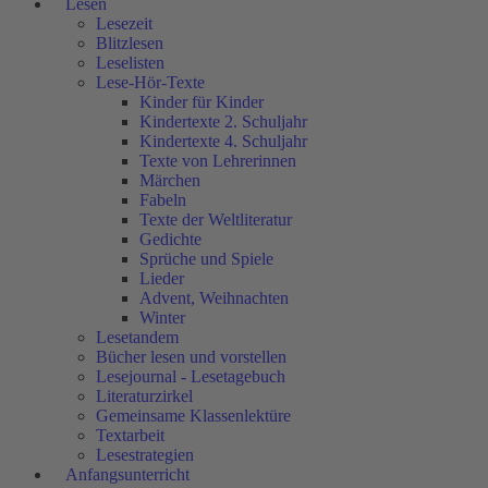
Lesen
Lesezeit
Blitzlesen
Leselisten
Lese-Hör-Texte
Kinder für Kinder
Kindertexte 2. Schuljahr
Kindertexte 4. Schuljahr
Texte von Lehrerinnen
Märchen
Fabeln
Texte der Weltliteratur
Gedichte
Sprüche und Spiele
Lieder
Advent, Weihnachten
Winter
Lesetandem
Bücher lesen und vorstellen
Lesejournal - Lesetagebuch
Literaturzirkel
Gemeinsame Klassenlektüre
Textarbeit
Lesestrategien
Anfangsunterricht