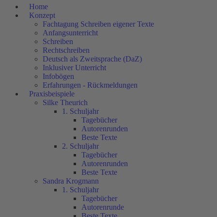
Home
Konzept
Fachtagung Schreiben eigener Texte
Anfangsunterricht
Schreiben
Rechtschreiben
Deutsch als Zweitsprache (DaZ)
Inklusiver Unterricht
Infobögen
Erfahrungen - Rückmeldungen
Praxisbeispiele
Silke Theurich
1. Schuljahr
Tagebücher
Autorenrunden
Beste Texte
2. Schuljahr
Tagebücher
Autorenrunden
Beste Texte
Sandra Krogmann
1. Schuljahr
Tagebücher
Autorenrunde
Beste Texte