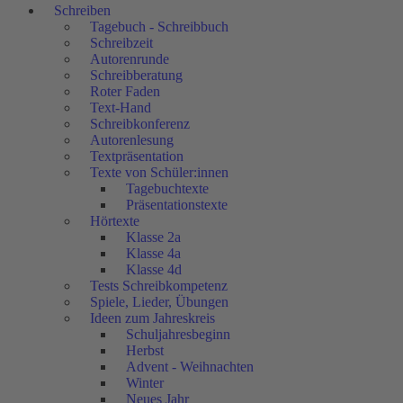
Schreiben
Tagebuch - Schreibbuch
Schreibzeit
Autorenrunde
Schreibberatung
Roter Faden
Text-Hand
Schreibkonferenz
Autorenlesung
Textpräsentation
Texte von Schüler:innen
Tagebuchtexte
Präsentationstexte
Hörtexte
Klasse 2a
Klasse 4a
Klasse 4d
Tests Schreibkompetenz
Spiele, Lieder, Übungen
Ideen zum Jahreskreis
Schuljahresbeginn
Herbst
Advent - Weihnachten
Winter
Neues Jahr