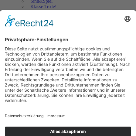
Sinn&Spiel
Klasse Texte!
Filmausschnitte Grundschule
Filmausschnitte Sekundarstufe
Jedes Kind wertschätzen!
Aktuell
Netzwerk Praxis
Artikel
Artikel 2019
Artikel 2018
Artikel 2017
Artikel 2016
Artikel 2015
Artikel 2014
Artikel 2013
Artikel 2012
Artikel bis 2011
Artikel zum Download - Religion
Artikel zum Download
Bücher
Schreiben eigener Texte
Autorenrunden
Individuelle Lernwege Teil I
Individuelle Lernwege Teil II A
Individuelle Lernwege Teil II B