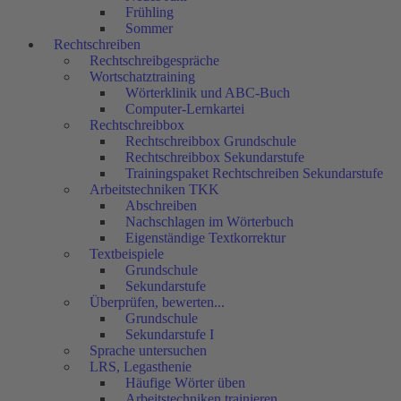
Frühling
Sommer
Rechtschreiben
Rechtschreibgespräche
Wortschatztraining
Wörterklinik und ABC-Buch
Computer-Lernkartei
Rechtschreibbox
Rechtschreibbox Grundschule
Rechtschreibbox Sekundarstufe
Trainingspaket Rechtschreiben Sekundarstufe
Arbeitstechniken TKK
Abschreiben
Nachschlagen im Wörterbuch
Eigenständige Textkorrektur
Textbeispiele
Grundschule
Sekundarstufe
Überprüfen, bewerten...
Grundschule
Sekundarstufe I
Sprache untersuchen
LRS, Legasthenie
Häufige Wörter üben
Arbeitstechniken trainieren