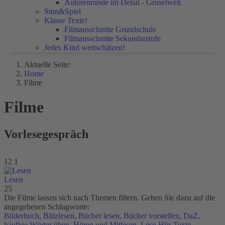
Autorenrunde im Detail - Gruselwelt
Sinn&Spiel
Klasse Texte!
Filmausschnitte Grundschule
Filmausschnitte Sekundarstufe
Jedes Kind wertschätzen!
Aktuelle Seite:
Home
Filme
Filme
Vorlesegespräch
12
1
Lesen
25
Die Filme lassen sich nach Themen filtern. Gehen Sie dazu auf die
angegebenen Schlagworte:
Bilderbuch
,
Blitzlesen
,
Bücher lesen
,
Bücher vorstellen
,
DaZ
,
häufige Wörter üben
,
Hören und Mitlesen
,
Lese-Hör-Texte
,