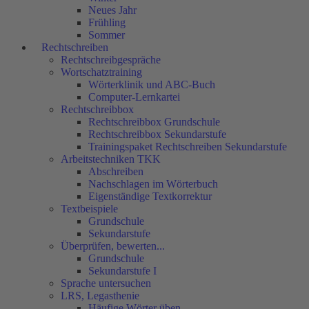
Neues Jahr
Frühling
Sommer
Rechtschreiben
Rechtschreibgespräche
Wortschatztraining
Wörterklinik und ABC-Buch
Computer-Lernkartei
Rechtschreibbox
Rechtschreibbox Grundschule
Rechtschreibbox Sekundarstufe
Trainingspaket Rechtschreiben Sekundarstufe
Arbeitstechniken TKK
Abschreiben
Nachschlagen im Wörterbuch
Eigenständige Textkorrektur
Textbeispiele
Grundschule
Sekundarstufe
Überprüfen, bewerten...
Grundschule
Sekundarstufe I
Sprache untersuchen
LRS, Legasthenie
Häufige Wörter üben