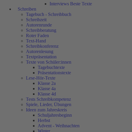
Interviews Beste Texte
Schreiben
Tagebuch - Schreibbuch
Schreibzeit
Autorenrunde
Schreibberatung
Roter Faden
Text-Hand
Schreibkonferenz
Autorenlesung
Textpräsentation
Texte von Schüler:innen
Tagebuchtexte
Präsentationstexte
Lese-Hör-Texte
Klasse 2a
Klasse 4a
Klasse 4d
Tests Schreibkompetenz
Spiele, Lieder, Übungen
Ideen zum Jahreskreis
Schuljahresbeginn
Herbst
Advent - Weihnachten
Winter