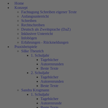
Home
Konzept
Fachtagung Schreiben eigener Texte
Anfangsunterricht
Schreiben
Rechtschreiben
Deutsch als Zweitsprache (DaZ)
Inklusiver Unterricht
Infobögen
Erfahrungen - Rückmeldungen
Praxisbeispiele
Silke Theurich
1. Schuljahr
Tagebücher
Autorenrunden
Beste Texte
2. Schuljahr
Tagebücher
Autorenrunden
Beste Texte
Sandra Krogmann
1. Schuljahr
Tagebücher
Autorenrunde
Beste Texte