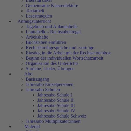
Literaturzirkel
Gemeinsame Klassenlektüre
Textarbeit
Lesestrategien
Anfangsunterricht
Tagebuch und Anlauttabelle
Lauttabelle - Buchstabenregal
Arbeitshefte
Buchstaben einführen
Rechtschreibgespräche und -vorträge
Einstieg in die Arbeit mit der Rechtschreibbox
Beginn der individuellen Wortschatzarbeit
Organisation des Unterrichts
Sprüche, Lieder, Übungen
Abo
Basiszugang
Jahresabo Einzelpersonen
Jahresabo Schulen
Jahresabo Schule I
Jahresabo Schule II
Jahresabo Schule III
Jahresabo Schule IV
Jahresabo Schule Schweiz
Jahresabo Multiplikator:innen
Material