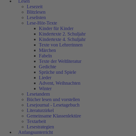
Lesen
Lesezeit
Blitzlesen
Leselisten
Lese-Hör-Texte
Kinder für Kinder
Kindertexte 2. Schuljahr
Kindertexte 4. Schuljahr
Texte von Lehrerinnen
Märchen
Fabeln
Texte der Weltliteratur
Gedichte
Sprüche und Spiele
Lieder
Advent, Weihnachten
Winter
Lesetandem
Bücher lesen und vorstellen
Lesejournal - Lesetagebuch
Literaturzirkel
Gemeinsame Klassenlektüre
Textarbeit
Lesestrategien
Anfangsunterricht