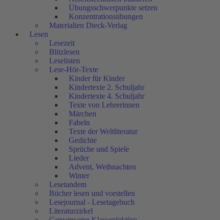
Übungsschwerpunkte setzen
Konzentrationsübungen
Materialien Dieck-Verlag
Lesen
Lesezeit
Blitzlesen
Leselisten
Lese-Hör-Texte
Kinder für Kinder
Kindertexte 2. Schuljahr
Kindertexte 4. Schuljahr
Texte von Lehrerinnen
Märchen
Fabeln
Texte der Weltliteratur
Gedichte
Sprüche und Spiele
Lieder
Advent, Weihnachten
Winter
Lesetandem
Bücher lesen und vorstellen
Lesejournal - Lesetagebuch
Literaturzirkel
Gemeinsame Klassenlektüre