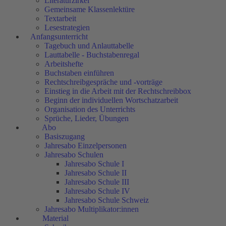
Literaturzirkel
Gemeinsame Klassenlektüre
Textarbeit
Lesestrategien
Anfangsunterricht
Tagebuch und Anlauttabelle
Lauttabelle - Buchstabenregal
Arbeitshefte
Buchstaben einführen
Rechtschreibgespräche und -vorträge
Einstieg in die Arbeit mit der Rechtschreibbox
Beginn der individuellen Wortschatzarbeit
Organisation des Unterrichts
Sprüche, Lieder, Übungen
Abo
Basiszugang
Jahresabo Einzelpersonen
Jahresabo Schulen
Jahresabo Schule I
Jahresabo Schule II
Jahresabo Schule III
Jahresabo Schule IV
Jahresabo Schule Schweiz
Jahresabo Multiplikator:innen
Material