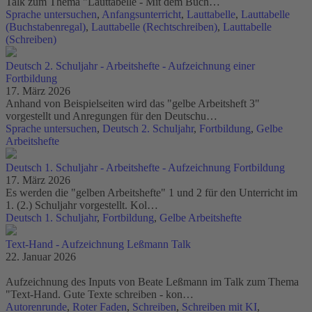
Talk zum Thema "Lauttabelle - Mit dem Buch…
Sprache untersuchen
,
Anfangsunterricht
,
Lauttabelle
,
Lauttabelle
(Buchstabenregal)
,
Lauttabelle (Rechtschreiben)
,
Lauttabelle
(Schreiben)
Deutsch 2. Schuljahr - Arbeitshefte - Aufzeichnung einer
Fortbildung
17. März 2026
Anhand von Beispielseiten wird das "gelbe Arbeitsheft 3"
vorgestellt und Anregungen für den Deutschu…
Sprache untersuchen
,
Deutsch 2. Schuljahr
,
Fortbildung
,
Gelbe
Arbeitshefte
Deutsch 1. Schuljahr - Arbeitshefte - Aufzeichnung Fortbildung
17. März 2026
Es werden die "gelben Arbeitshefte" 1 und 2 für den Unterricht im
1. (2.) Schuljahr vorgestellt. Kol…
Deutsch 1. Schuljahr
,
Fortbildung
,
Gelbe Arbeitshefte
Text-Hand - Aufzeichnung Leßmann Talk
22. Januar 2026
Aufzeichnung des Inputs von Beate Leßmann im Talk zum Thema
"Text-Hand. Gute Texte schreiben - kon…
Autorenrunde
,
Roter Faden
,
Schreiben
,
Schreiben mit KI
,