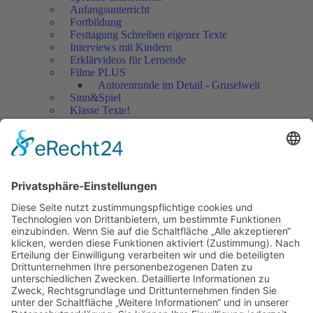
Anfangsunterricht
Fortbildung
Festtagung Schreiben eigener Texte
Interviews mit Kindern
Erklärvideos für Lernende
Filme PLUS
Autorenrunde im Detail - Gruselwelt
Sinn&Spiel
Klasse Texte!
Filmausschnitte Grundschule
Filmausschnitte Sekundarstufe
Jedes Kind wertschätzen!
Aktuell
Netzwerk Praxis
Artikel
Artikel 2019
Artikel 2018
Artikel 2017
Artikel 2016
Artikel 2015
Artikel 2014
Artikel 2013
Artikel 2012
Artikel bis 2011
Artikel zum Download - Religion