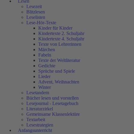
Lesen
Lesezeit
Blitzlesen
Leselisten
Lese-Hör-Texte
Kinder für Kinder
Kindertexte 2. Schuljahr
Kindertexte 4. Schuljahr
Texte von Lehrerinnen
Märchen
Fabeln
Texte der Weltliteratur
Gedichte
Sprüche und Spiele
Lieder
Advent, Weihnachten
Winter
Lesetandem
Bücher lesen und vorstellen
Lesejournal - Lesetagebuch
Literaturzirkel
Gemeinsame Klassenlektüre
Textarbeit
Lesestrategien
Anfangsunterricht