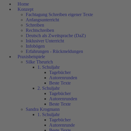
Home
Konzept
Fachtagung Schreiben eigener Texte
Anfangsunterricht
Schreiben
Rechtschreiben
Deutsch als Zweitsprache (DaZ)
Inklusiver Unterricht
Infobögen
Erfahrungen - Rückmeldungen
Praxisbeispiele
Silke Theurich
1. Schuljahr
Tagebücher
Autorenrunden
Beste Texte
2. Schuljahr
Tagebücher
Autorenrunden
Beste Texte
Sandra Krogmann
1. Schuljahr
Tagebücher
Autorenrunde
Beste Texte