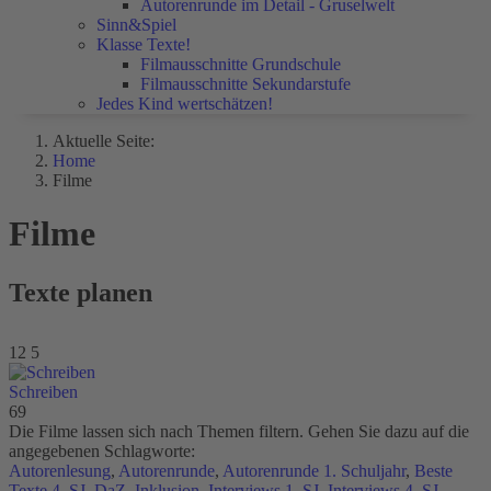
Autorenrunde im Detail - Gruselwelt
Sinn&Spiel
Klasse Texte!
Filmausschnitte Grundschule
Filmausschnitte Sekundarstufe
Jedes Kind wertschätzen!
Aktuelle Seite:
Home
Filme
Filme
Texte planen
12
5
Schreiben
69
Die Filme lassen sich nach Themen filtern. Gehen Sie dazu auf die
angegebenen Schlagworte:
Autorenlesung
,
Autorenrunde
,
Autorenrunde 1. Schuljahr
,
Beste
Texte 4. SJ
,
DaZ
,
Inklusion
,
Interviews 1. SJ
,
Interviews 4. SJ
,