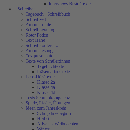
Interviews Beste Texte
Schreiben
Tagebuch - Schreibbuch
Schreibzeit
Autorenrunde
Schreibberatung
Roter Faden
Text-Hand
Schreibkonferenz
Autorenlesung
Textpräsentation
Texte von Schüler:innen
Tagebuchtexte
Präsentationstexte
Lese-Hör-Texte
Klasse 2a
Klasse 4a
Klasse 4d
Tests Schreibkompetenz
Spiele, Lieder, Übungen
Ideen zum Jahreskreis
Schuljahresbeginn
Herbst
Advent - Weihnachten
Winter