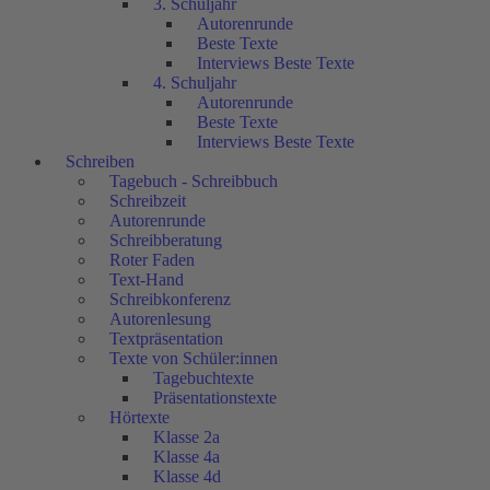
3. Schuljahr
Autorenrunde
Beste Texte
Interviews Beste Texte
4. Schuljahr
Autorenrunde
Beste Texte
Interviews Beste Texte
Schreiben
Tagebuch - Schreibbuch
Schreibzeit
Autorenrunde
Schreibberatung
Roter Faden
Text-Hand
Schreibkonferenz
Autorenlesung
Textpräsentation
Texte von Schüler:innen
Tagebuchtexte
Präsentationstexte
Hörtexte
Klasse 2a
Klasse 4a
Klasse 4d