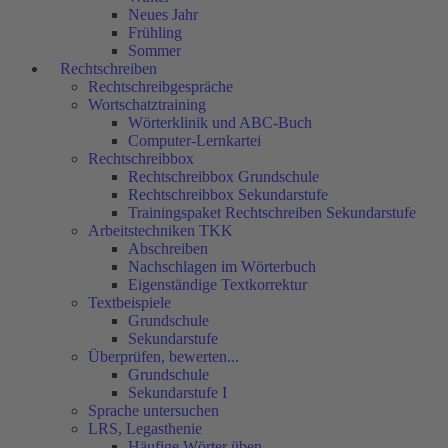
Neues Jahr
Frühling
Sommer
Rechtschreiben
Rechtschreibgespräche
Wortschatztraining
Wörterklinik und ABC-Buch
Computer-Lernkartei
Rechtschreibbox
Rechtschreibbox Grundschule
Rechtschreibbox Sekundarstufe
Trainingspaket Rechtschreiben Sekundarstufe
Arbeitstechniken TKK
Abschreiben
Nachschlagen im Wörterbuch
Eigenständige Textkorrektur
Textbeispiele
Grundschule
Sekundarstufe
Überprüfen, bewerten...
Grundschule
Sekundarstufe I
Sprache untersuchen
LRS, Legasthenie
Häufige Wörter üben