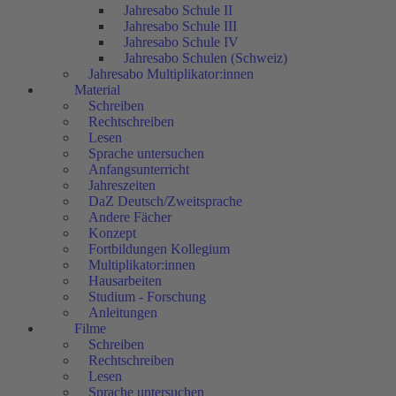
Jahresabo Schule II
Jahresabo Schule III
Jahresabo Schule IV
Jahresabo Schulen (Schweiz)
Jahresabo Multiplikator:innen
Material
Schreiben
Rechtschreiben
Lesen
Sprache untersuchen
Anfangsunterricht
Jahreszeiten
DaZ Deutsch/Zweitsprache
Andere Fächer
Konzept
Fortbildungen Kollegium
Multiplikator:innen
Hausarbeiten
Studium - Forschung
Anleitungen
Filme
Schreiben
Rechtschreiben
Lesen
Sprache untersuchen