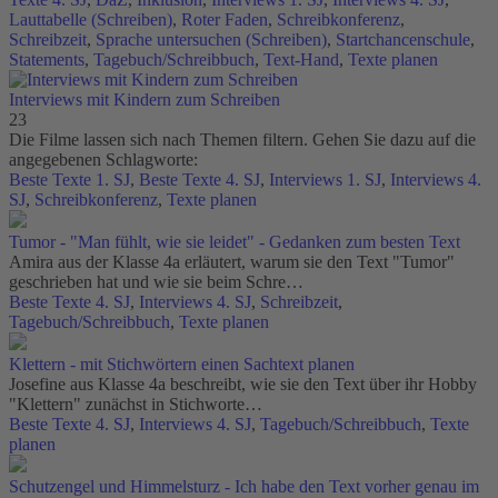
Lauttabelle (Schreiben)
,
Roter Faden
,
Schreibkonferenz
,
Schreibzeit
,
Sprache untersuchen (Schreiben)
,
Startchancenschule
,
Statements
,
Tagebuch/Schreibbuch
,
Text-Hand
,
Texte planen
Interviews mit Kindern zum Schreiben
23
Die Filme lassen sich nach Themen filtern. Gehen Sie dazu auf die
angegebenen Schlagworte:
Beste Texte 1. SJ
,
Beste Texte 4. SJ
,
Interviews 1. SJ
,
Interviews 4.
SJ
,
Schreibkonferenz
,
Texte planen
Tumor - "Man fühlt, wie sie leidet" - Gedanken zum besten Text
Amira aus der Klasse 4a erläutert, warum sie den Text "Tumor"
geschrieben hat und wie sie beim Schre…
Beste Texte 4. SJ
,
Interviews 4. SJ
,
Schreibzeit
,
Tagebuch/Schreibbuch
,
Texte planen
Klettern - mit Stichwörtern einen Sachtext planen
Josefine aus Klasse 4a beschreibt, wie sie den Text über ihr Hobby
"Klettern" zunächst in Stichworte…
Beste Texte 4. SJ
,
Interviews 4. SJ
,
Tagebuch/Schreibbuch
,
Texte
planen
Schutzengel und Himmelsturz - Ich habe den Text vorher genau im