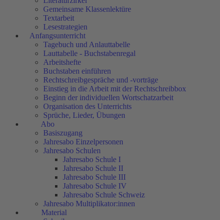
Literaturzirkel
Gemeinsame Klassenlektüre
Textarbeit
Lesestrategien
Anfangsunterricht
Tagebuch und Anlauttabelle
Lauttabelle - Buchstabenregal
Arbeitshefte
Buchstaben einführen
Rechtschreibgespräche und -vorträge
Einstieg in die Arbeit mit der Rechtschreibbox
Beginn der individuellen Wortschatzarbeit
Organisation des Unterrichts
Sprüche, Lieder, Übungen
Abo
Basiszugang
Jahresabo Einzelpersonen
Jahresabo Schulen
Jahresabo Schule I
Jahresabo Schule II
Jahresabo Schule III
Jahresabo Schule IV
Jahresabo Schule Schweiz
Jahresabo Multiplikator:innen
Material