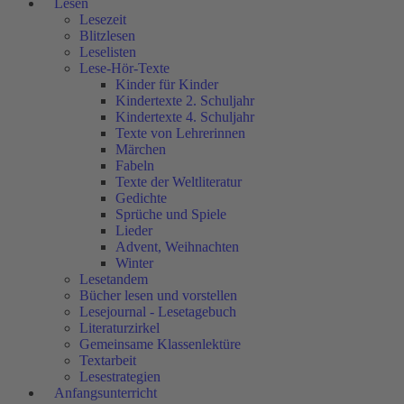
Lesen
Lesezeit
Blitzlesen
Leselisten
Lese-Hör-Texte
Kinder für Kinder
Kindertexte 2. Schuljahr
Kindertexte 4. Schuljahr
Texte von Lehrerinnen
Märchen
Fabeln
Texte der Weltliteratur
Gedichte
Sprüche und Spiele
Lieder
Advent, Weihnachten
Winter
Lesetandem
Bücher lesen und vorstellen
Lesejournal - Lesetagebuch
Literaturzirkel
Gemeinsame Klassenlektüre
Textarbeit
Lesestrategien
Anfangsunterricht