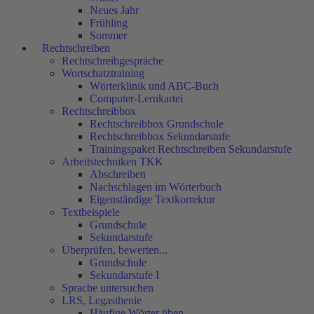
Neues Jahr
Frühling
Sommer
Rechtschreiben
Rechtschreibgespräche
Wortschatztraining
Wörterklinik und ABC-Buch
Computer-Lernkartei
Rechtschreibbox
Rechtschreibbox Grundschule
Rechtschreibbox Sekundarstufe
Trainingspaket Rechtschreiben Sekundarstufe
Arbeitstechniken TKK
Abschreiben
Nachschlagen im Wörterbuch
Eigenständige Textkorrektur
Textbeispiele
Grundschule
Sekundarstufe
Überprüfen, bewerten...
Grundschule
Sekundarstufe I
Sprache untersuchen
LRS, Legasthenie
Häufige Wörter üben