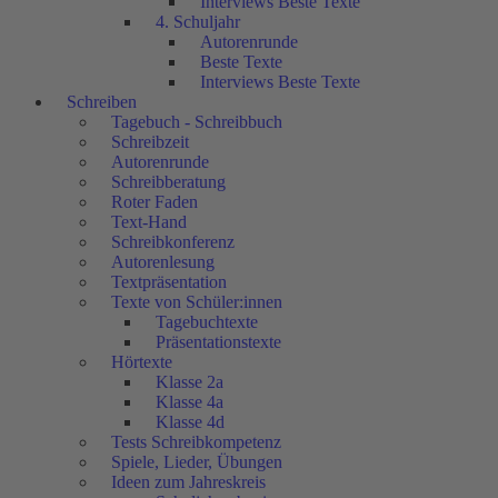
Interviews Beste Texte
4. Schuljahr
Autorenrunde
Beste Texte
Interviews Beste Texte
Schreiben
Tagebuch - Schreibbuch
Schreibzeit
Autorenrunde
Schreibberatung
Roter Faden
Text-Hand
Schreibkonferenz
Autorenlesung
Textpräsentation
Texte von Schüler:innen
Tagebuchtexte
Präsentationstexte
Hörtexte
Klasse 2a
Klasse 4a
Klasse 4d
Tests Schreibkompetenz
Spiele, Lieder, Übungen
Ideen zum Jahreskreis