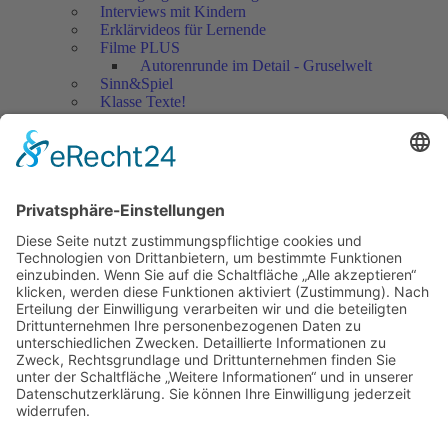
Interviews mit Kindern
Erklärvideos für Lernende
Filme PLUS
Autorenrunde im Detail - Gruselwelt
Sinn&Spiel
Klasse Texte!
Filmausschnitte Grundschule
Filmausschnitte Sekundarstufe
Jedes Kind wertschätzen!
Aktuell
Netzwerk Praxis
Artikel
Artikel 2019
Artikel 2018
Artikel 2017
Artikel 2016
Artikel 2015
Artikel 2014
Artikel 2013
Artikel 2012
Artikel bis 2011
Artikel zum Download - Religion
Artikel zum Download
Bücher
Schreiben eigener Texte