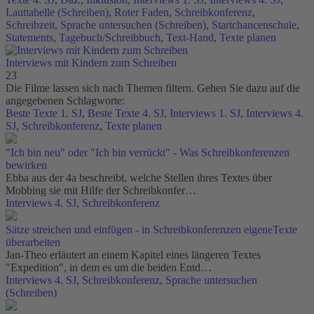
Lauttabelle (Schreiben)
,
Roter Faden
,
Schreibkonferenz
,
Schreibzeit
,
Sprache untersuchen (Schreiben)
,
Startchancenschule
,
Statements
,
Tagebuch/Schreibbuch
,
Text-Hand
,
Texte planen
Interviews mit Kindern zum Schreiben
23
Die Filme lassen sich nach Themen filtern. Gehen Sie dazu auf die
angegebenen Schlagworte:
Beste Texte 1. SJ
,
Beste Texte 4. SJ
,
Interviews 1. SJ
,
Interviews 4.
SJ
,
Schreibkonferenz
,
Texte planen
"Ich bin neu" oder "Ich bin verrückt" - Was Schreibkonferenzen
bewirken
Ebba aus der 4a beschreibt, welche Stellen ihres Textes über
Mobbing sie mit Hilfe der Schreibkonfer…
Interviews 4. SJ
,
Schreibkonferenz
Sätze streichen und einfügen - in Schreibkonferenzen eigeneTexte
überarbeiten
Jan-Theo erläutert an einem Kapitel eines längeren Textes
"Expedition", in dem es um die beiden Entd…
Interviews 4. SJ
,
Schreibkonferenz
,
Sprache untersuchen
(Schreiben)