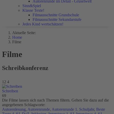
Autorenrunde im Detail - Gruselwelt
Sinn&Spiel
Klasse Texte!
Filmausschnitte Grundschule
Filmausschnitte Sekundarstufe
Jedes Kind wertschätzen!
Aktuelle Seite:
Home
Filme
Filme
Schreibkonferenz
12
4
Schreiben
69
Die Filme lassen sich nach Themen filtern. Gehen Sie dazu auf die
angegebenen Schlagworte:
Autorenlesung
,
Autorenrunde
,
Autorenrunde 1. Schuljahr
,
Beste
Texte 4. SJ
,
DaZ
,
Inklusion
,
Interviews 1. SJ
,
Interviews 4. SJ
,