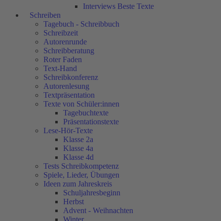
Interviews Beste Texte
Schreiben
Tagebuch - Schreibbuch
Schreibzeit
Autorenrunde
Schreibberatung
Roter Faden
Text-Hand
Schreibkonferenz
Autorenlesung
Textpräsentation
Texte von Schüler:innen
Tagebuchtexte
Präsentationstexte
Lese-Hör-Texte
Klasse 2a
Klasse 4a
Klasse 4d
Tests Schreibkompetenz
Spiele, Lieder, Übungen
Ideen zum Jahreskreis
Schuljahresbeginn
Herbst
Advent - Weihnachten
Winter