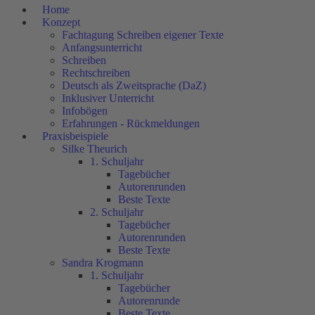
Home
Konzept
Fachtagung Schreiben eigener Texte
Anfangsunterricht
Schreiben
Rechtschreiben
Deutsch als Zweitsprache (DaZ)
Inklusiver Unterricht
Infobögen
Erfahrungen - Rückmeldungen
Praxisbeispiele
Silke Theurich
1. Schuljahr
Tagebücher
Autorenrunden
Beste Texte
2. Schuljahr
Tagebücher
Autorenrunden
Beste Texte
Sandra Krogmann
1. Schuljahr
Tagebücher
Autorenrunde
Beste Texte