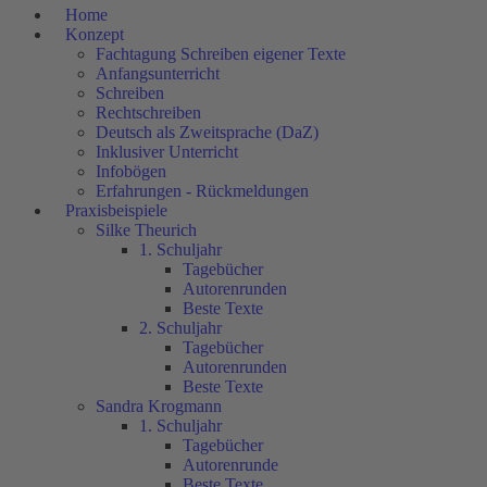
Home
Konzept
Fachtagung Schreiben eigener Texte
Anfangsunterricht
Schreiben
Rechtschreiben
Deutsch als Zweitsprache (DaZ)
Inklusiver Unterricht
Infobögen
Erfahrungen - Rückmeldungen
Praxisbeispiele
Silke Theurich
1. Schuljahr
Tagebücher
Autorenrunden
Beste Texte
2. Schuljahr
Tagebücher
Autorenrunden
Beste Texte
Sandra Krogmann
1. Schuljahr
Tagebücher
Autorenrunde
Beste Texte