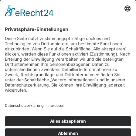
Filmausschnitte Grundschule
Filmausschnitte Sekundarstufe
Jedes Kind wertschätzen!
Aktuell
Netzwerk Praxis
Artikel
Artikel 2019
Artikel 2018
Artikel 2017
Artikel 2016
Artikel 2015
Artikel 2014
Artikel 2013
Artikel 2012
Artikel bis 2011
Artikel zum Download - Religion
Artikel zum Download
Bücher
Schreiben eigener Texte
Autorenrunden
Individuelle Lernwege Teil I
Individuelle Lernwege Teil II A
Individuelle Lernwege Teil II B
Weitere Bücher Deutsch
Religion