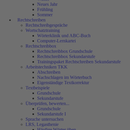
Neues Jahr
Frühling
Sommer
Rechtschreiben
Rechtschreibgespräche
Wortschatztraining
Wörterklinik und ABC-Buch
Computer-Lernkartei
Rechtschreibbox
Rechtschreibbox Grundschule
Rechtschreibbox Sekundarstufe
Trainingspaket Rechtschreiben Sekundarstufe
Arbeitstechniken TKK
Abschreiben
Nachschlagen im Wörterbuch
Eigenständige Textkorrektur
Textbeispiele
Grundschule
Sekundarstufe
Überprüfen, bewerten...
Grundschule
Sekundarstufe I
Sprache untersuchen
LRS, Legasthenie
Häufige Wörter üben