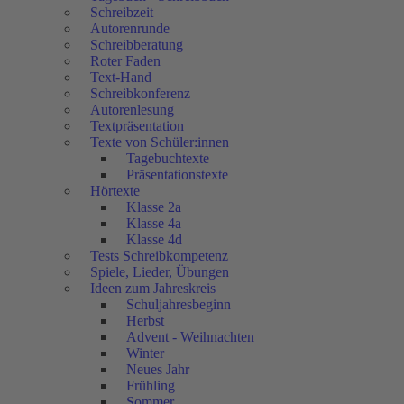
Schreibzeit
Autorenrunde
Schreibberatung
Roter Faden
Text-Hand
Schreibkonferenz
Autorenlesung
Textpräsentation
Texte von Schüler:innen
Tagebuchtexte
Präsentationstexte
Hörtexte
Klasse 2a
Klasse 4a
Klasse 4d
Tests Schreibkompetenz
Spiele, Lieder, Übungen
Ideen zum Jahreskreis
Schuljahresbeginn
Herbst
Advent - Weihnachten
Winter
Neues Jahr
Frühling
Sommer