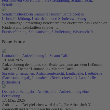
Perspektiven von Kindern
,
Praxiserfahrung
,
Schulaufsicht
,
Schulleitung
Schulamtsdirektorin Jeannette Heißler: Schreibzeit in
Lehrkräftebildung, Unterrichts- und Schulentwicklung
"Nachhaltige Lernsettings bereichern und erleichtern das Leben von
Kindern und Lehrkräften in jeder …
Praxiserfahrung
,
Schulaufsicht
,
Schulleitung
,
Wissenschaft
Neue Filme
Lauttabelle - Aufzeichnung Leßmann Talk
19. Mai 2026
Aufzeichnung des Inputs von Beate Leßmann aus dem Leßmann
Talk zum Thema "Lauttabelle - Mit dem Buch…
Sprache untersuchen
,
Anfangsunterricht
,
Lauttabelle
,
Lauttabelle
(Buchstabenregal)
,
Lauttabelle (Rechtschreiben)
,
Lauttabelle
(Schreiben)
Deutsch 2. Schuljahr - Arbeitshefte - Aufzeichnung einer
Fortbildung
17. März 2026
Anhand von Beispielseiten wird das "gelbe Arbeitsheft 3"
vorgestellt und Anregungen für den Deutschu…