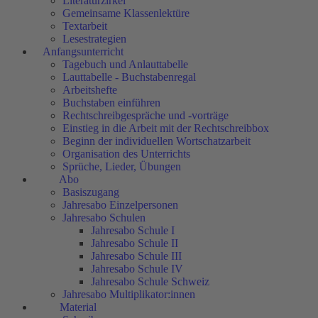
Literaturzirkel
Gemeinsame Klassenlektüre
Textarbeit
Lesestrategien
Anfangsunterricht
Tagebuch und Anlauttabelle
Lauttabelle - Buchstabenregal
Arbeitshefte
Buchstaben einführen
Rechtschreibgespräche und -vorträge
Einstieg in die Arbeit mit der Rechtschreibbox
Beginn der individuellen Wortschatzarbeit
Organisation des Unterrichts
Sprüche, Lieder, Übungen
Abo
Basiszugang
Jahresabo Einzelpersonen
Jahresabo Schulen
Jahresabo Schule I
Jahresabo Schule II
Jahresabo Schule III
Jahresabo Schule IV
Jahresabo Schule Schweiz
Jahresabo Multiplikator:innen
Material