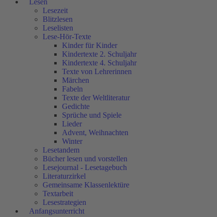
Lesen
Lesezeit
Blitzlesen
Leselisten
Lese-Hör-Texte
Kinder für Kinder
Kindertexte 2. Schuljahr
Kindertexte 4. Schuljahr
Texte von Lehrerinnen
Märchen
Fabeln
Texte der Weltliteratur
Gedichte
Sprüche und Spiele
Lieder
Advent, Weihnachten
Winter
Lesetandem
Bücher lesen und vorstellen
Lesejournal - Lesetagebuch
Literaturzirkel
Gemeinsame Klassenlektüre
Textarbeit
Lesestrategien
Anfangsunterricht