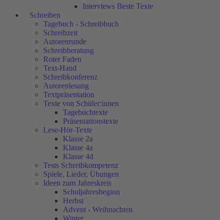
Interviews Beste Texte
Schreiben
Tagebuch - Schreibbuch
Schreibzeit
Autorenrunde
Schreibberatung
Roter Faden
Text-Hand
Schreibkonferenz
Autorenlesung
Textpräsentation
Texte von Schüler:innen
Tagebuchtexte
Präsentationstexte
Lese-Hör-Texte
Klasse 2a
Klasse 4a
Klasse 4d
Tests Schreibkompetenz
Spiele, Lieder, Übungen
Ideen zum Jahreskreis
Schuljahresbeginn
Herbst
Advent - Weihnachten
Winter