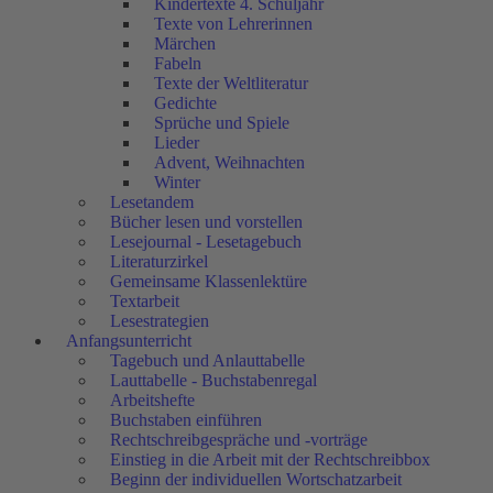
Kindertexte 4. Schuljahr
Texte von Lehrerinnen
Märchen
Fabeln
Texte der Weltliteratur
Gedichte
Sprüche und Spiele
Lieder
Advent, Weihnachten
Winter
Lesetandem
Bücher lesen und vorstellen
Lesejournal - Lesetagebuch
Literaturzirkel
Gemeinsame Klassenlektüre
Textarbeit
Lesestrategien
Anfangsunterricht
Tagebuch und Anlauttabelle
Lauttabelle - Buchstabenregal
Arbeitshefte
Buchstaben einführen
Rechtschreibgespräche und -vorträge
Einstieg in die Arbeit mit der Rechtschreibbox
Beginn der individuellen Wortschatzarbeit