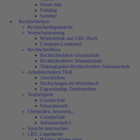
Neues Jahr
Frühling
Sommer
Rechtschreiben
Rechtschreibgespräche
Wortschatztraining
Wörterklinik und ABC-Buch
Computer-Lernkartei
Rechtschreibbox
Rechtschreibbox Grundschule
Rechtschreibbox Sekundarstufe
Trainingspaket Rechtschreiben Sekundarstufe
Arbeitstechniken TKK
Abschreiben
Nachschlagen im Wörterbuch
Eigenständige Textkorrektur
Textbeispiele
Grundschule
Sekundarstufe
Überprüfen, bewerten...
Grundschule
Sekundarstufe I
Sprache untersuchen
LRS, Legasthenie
Häufige Wörter üben