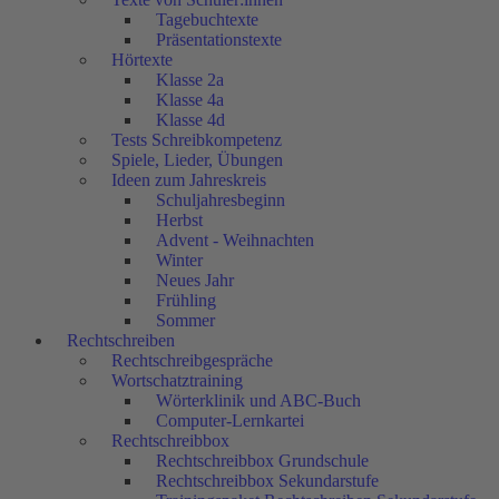
Tagebuchtexte
Präsentationstexte
Hörtexte
Klasse 2a
Klasse 4a
Klasse 4d
Tests Schreibkompetenz
Spiele, Lieder, Übungen
Ideen zum Jahreskreis
Schuljahresbeginn
Herbst
Advent - Weihnachten
Winter
Neues Jahr
Frühling
Sommer
Rechtschreiben
Rechtschreibgespräche
Wortschatztraining
Wörterklinik und ABC-Buch
Computer-Lernkartei
Rechtschreibbox
Rechtschreibbox Grundschule
Rechtschreibbox Sekundarstufe