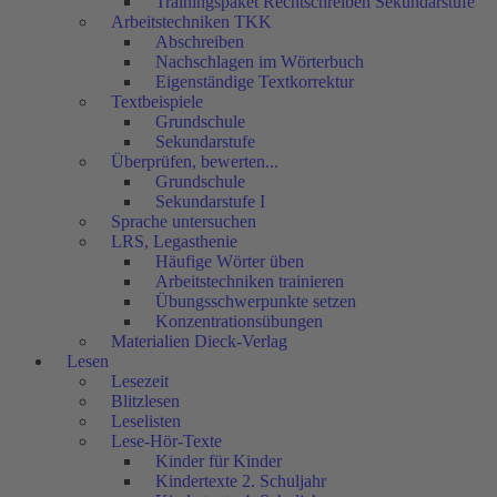
Trainingspaket Rechtschreiben Sekundarstufe
Arbeitstechniken TKK
Abschreiben
Nachschlagen im Wörterbuch
Eigenständige Textkorrektur
Textbeispiele
Grundschule
Sekundarstufe
Überprüfen, bewerten...
Grundschule
Sekundarstufe I
Sprache untersuchen
LRS, Legasthenie
Häufige Wörter üben
Arbeitstechniken trainieren
Übungsschwerpunkte setzen
Konzentrationsübungen
Materialien Dieck-Verlag
Lesen
Lesezeit
Blitzlesen
Leselisten
Lese-Hör-Texte
Kinder für Kinder
Kindertexte 2. Schuljahr