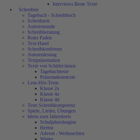
Interviews Beste Texte
Schreiben
Tagebuch - Schreibbuch
Schreibzeit
Autorenrunde
Schreibberatung
Roter Faden
Text-Hand
Schreibkonferenz
Autorenlesung
Textpräsentation
Texte von Schüler:innen
Tagebuchtexte
Präsentationstexte
Lese-Hör-Texte
Klasse 2a
Klasse 4a
Klasse 4d
Tests Schreibkompetenz
Spiele, Lieder, Übungen
Ideen zum Jahreskreis
Schuljahresbeginn
Herbst
Advent - Weihnachten
Winter