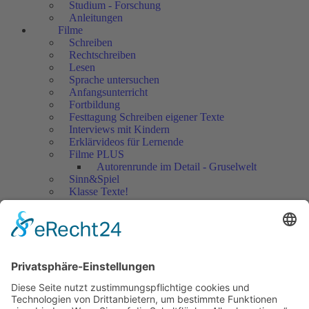
Studium - Forschung
Anleitungen
Filme
Schreiben
Rechtschreiben
Lesen
Sprache untersuchen
Anfangsunterricht
Fortbildung
Festtagung Schreiben eigener Texte
Interviews mit Kindern
Erklärvideos für Lernende
Filme PLUS
Autorenrunde im Detail - Gruselwelt
Sinn&Spiel
Klasse Texte!
Filmausschnitte Grundschule
Filmausschnitte Sekundarstufe
Jedes Kind wertschätzen!
Aktuell
Netzwerk Praxis
Artikel
Artikel 2019
Artikel 2018
Artikel 2017