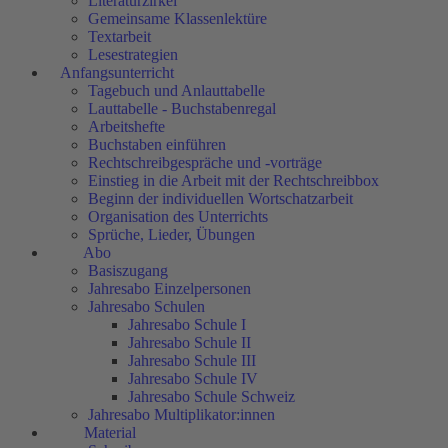
Literaturzirkel
Gemeinsame Klassenlektüre
Textarbeit
Lesestrategien
Anfangsunterricht
Tagebuch und Anlauttabelle
Lauttabelle - Buchstabenregal
Arbeitshefte
Buchstaben einführen
Rechtschreibgespräche und -vorträge
Einstieg in die Arbeit mit der Rechtschreibbox
Beginn der individuellen Wortschatzarbeit
Organisation des Unterrichts
Sprüche, Lieder, Übungen
Abo
Basiszugang
Jahresabo Einzelpersonen
Jahresabo Schulen
Jahresabo Schule I
Jahresabo Schule II
Jahresabo Schule III
Jahresabo Schule IV
Jahresabo Schule Schweiz
Jahresabo Multiplikator:innen
Material