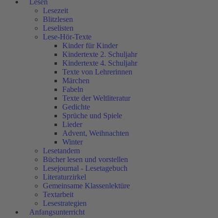
Lesen
Lesezeit
Blitzlesen
Leselisten
Lese-Hör-Texte
Kinder für Kinder
Kindertexte 2. Schuljahr
Kindertexte 4. Schuljahr
Texte von Lehrerinnen
Märchen
Fabeln
Texte der Weltliteratur
Gedichte
Sprüche und Spiele
Lieder
Advent, Weihnachten
Winter
Lesetandem
Bücher lesen und vorstellen
Lesejournal - Lesetagebuch
Literaturzirkel
Gemeinsame Klassenlektüre
Textarbeit
Lesestrategien
Anfangsunterricht