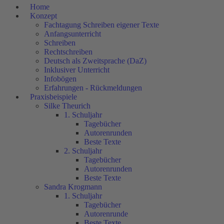
Home
Konzept
Fachtagung Schreiben eigener Texte
Anfangsunterricht
Schreiben
Rechtschreiben
Deutsch als Zweitsprache (DaZ)
Inklusiver Unterricht
Infobögen
Erfahrungen - Rückmeldungen
Praxisbeispiele
Silke Theurich
1. Schuljahr
Tagebücher
Autorenrunden
Beste Texte
2. Schuljahr
Tagebücher
Autorenrunden
Beste Texte
Sandra Krogmann
1. Schuljahr
Tagebücher
Autorenrunde
Beste Texte