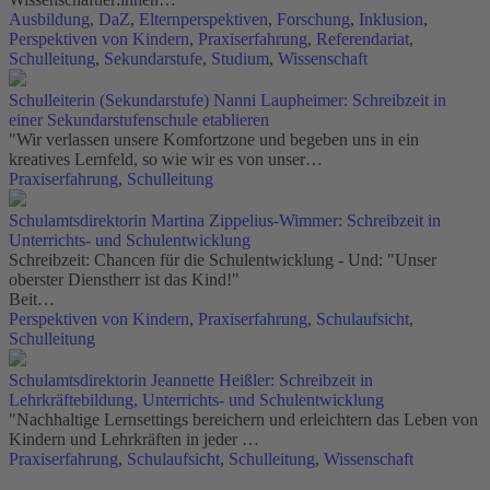
Ausbildung
,
DaZ
,
Elternperspektiven
,
Forschung
,
Inklusion
,
Perspektiven von Kindern
,
Praxiserfahrung
,
Referendariat
,
Schulleitung
,
Sekundarstufe
,
Studium
,
Wissenschaft
Schulleiterin (Sekundarstufe) Nanni Laupheimer: Schreibzeit in
einer Sekundarstufenschule etablieren
"Wir verlassen unsere Komfortzone und begeben uns in ein
kreatives Lernfeld, so wie wir es von unser…
Praxiserfahrung
,
Schulleitung
Schulamtsdirektorin Martina Zippelius-Wimmer: Schreibzeit in
Unterrichts- und Schulentwicklung
Schreibzeit: Chancen für die Schulentwicklung - Und: "Unser
oberster Dienstherr ist das Kind!"
Beit…
Perspektiven von Kindern
,
Praxiserfahrung
,
Schulaufsicht
,
Schulleitung
Schulamtsdirektorin Jeannette Heißler: Schreibzeit in
Lehrkräftebildung, Unterrichts- und Schulentwicklung
"Nachhaltige Lernsettings bereichern und erleichtern das Leben von
Kindern und Lehrkräften in jeder …
Praxiserfahrung
,
Schulaufsicht
,
Schulleitung
,
Wissenschaft