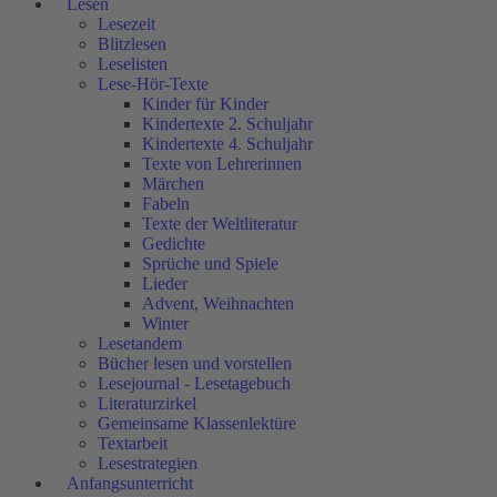
Lesen
Lesezeit
Blitzlesen
Leselisten
Lese-Hör-Texte
Kinder für Kinder
Kindertexte 2. Schuljahr
Kindertexte 4. Schuljahr
Texte von Lehrerinnen
Märchen
Fabeln
Texte der Weltliteratur
Gedichte
Sprüche und Spiele
Lieder
Advent, Weihnachten
Winter
Lesetandem
Bücher lesen und vorstellen
Lesejournal - Lesetagebuch
Literaturzirkel
Gemeinsame Klassenlektüre
Textarbeit
Lesestrategien
Anfangsunterricht