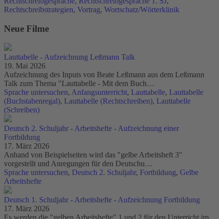
Rechtschreibgespräche
,
Rechtschreibgespräche 1. SJ
,
Rechtschreibstrategien
,
Vortrag
,
Wortschatz/Wörterklinik
Neue Filme
Lauttabelle - Aufzeichnung Leßmann Talk
19. Mai 2026
Aufzeichnung des Inputs von Beate Leßmann aus dem Leßmann
Talk zum Thema "Lauttabelle - Mit dem Buch…
Sprache untersuchen
,
Anfangsunterricht
,
Lauttabelle
,
Lauttabelle
(Buchstabenregal)
,
Lauttabelle (Rechtschreiben)
,
Lauttabelle
(Schreiben)
Deutsch 2. Schuljahr - Arbeitshefte - Aufzeichnung einer
Fortbildung
17. März 2026
Anhand von Beispielseiten wird das "gelbe Arbeitsheft 3"
vorgestellt und Anregungen für den Deutschu…
Sprache untersuchen
,
Deutsch 2. Schuljahr
,
Fortbildung
,
Gelbe
Arbeitshefte
Deutsch 1. Schuljahr - Arbeitshefte - Aufzeichnung Fortbildung
17. März 2026
Es werden die "gelben Arbeitshefte" 1 und 2 für den Unterricht im