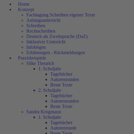
Home
Konzept
Fachtagung Schreiben eigener Texte
Anfangsunterricht
Schreiben
Rechtschreiben
Deutsch als Zweitsprache (DaZ)
Inklusiver Unterricht
Infobögen
Erfahrungen - Rückmeldungen
Praxisbeispiele
Silke Theurich
1. Schuljahr
Tagebücher
Autorenrunden
Beste Texte
2. Schuljahr
Tagebücher
Autorenrunden
Beste Texte
Sandra Krogmann
1. Schuljahr
Tagebücher
Autorenrunde
Beste Texte