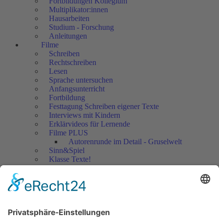
Fortbildungen Kollegium
Multiplikator:innen
Hausarbeiten
Studium - Forschung
Anleitungen
Filme
Schreiben
Rechtschreiben
Lesen
Sprache untersuchen
Anfangsunterricht
Fortbildung
Festtagung Schreiben eigener Texte
Interviews mit Kindern
Erklärvideos für Lernende
Filme PLUS
Autorenrunde im Detail - Gruselwelt
Sinn&Spiel
Klasse Texte!
Filmausschnitte Grundschule
Filmausschnitte Sekundarstufe
Jedes Kind wertschätzen!
Aktuell
Netzwerk Praxis
Artikel