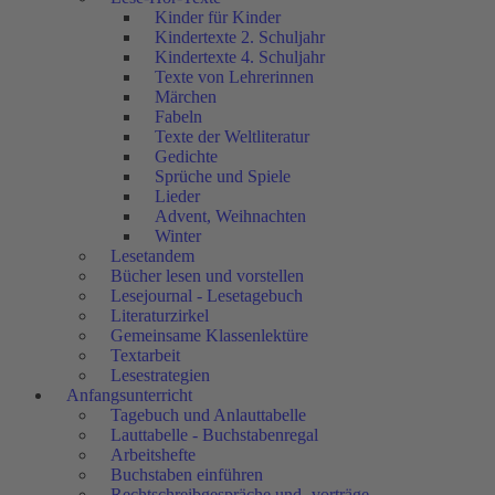
Kinder für Kinder
Kindertexte 2. Schuljahr
Kindertexte 4. Schuljahr
Texte von Lehrerinnen
Märchen
Fabeln
Texte der Weltliteratur
Gedichte
Sprüche und Spiele
Lieder
Advent, Weihnachten
Winter
Lesetandem
Bücher lesen und vorstellen
Lesejournal - Lesetagebuch
Literaturzirkel
Gemeinsame Klassenlektüre
Textarbeit
Lesestrategien
Anfangsunterricht
Tagebuch und Anlauttabelle
Lauttabelle - Buchstabenregal
Arbeitshefte
Buchstaben einführen
Rechtschreibgespräche und -vorträge