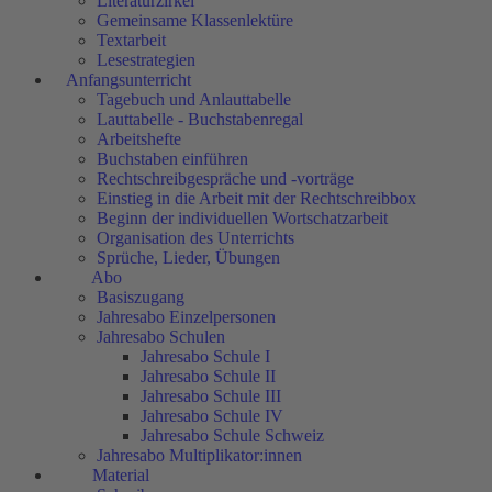
Literaturzirkel
Gemeinsame Klassenlektüre
Textarbeit
Lesestrategien
Anfangsunterricht
Tagebuch und Anlauttabelle
Lauttabelle - Buchstabenregal
Arbeitshefte
Buchstaben einführen
Rechtschreibgespräche und -vorträge
Einstieg in die Arbeit mit der Rechtschreibbox
Beginn der individuellen Wortschatzarbeit
Organisation des Unterrichts
Sprüche, Lieder, Übungen
Abo
Basiszugang
Jahresabo Einzelpersonen
Jahresabo Schulen
Jahresabo Schule I
Jahresabo Schule II
Jahresabo Schule III
Jahresabo Schule IV
Jahresabo Schule Schweiz
Jahresabo Multiplikator:innen
Material