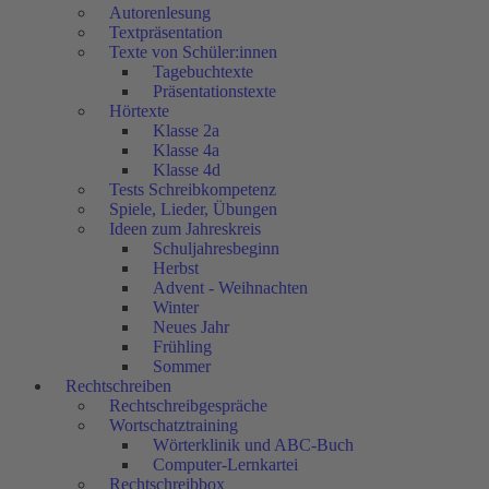
Autorenlesung
Textpräsentation
Texte von Schüler:innen
Tagebuchtexte
Präsentationstexte
Hörtexte
Klasse 2a
Klasse 4a
Klasse 4d
Tests Schreibkompetenz
Spiele, Lieder, Übungen
Ideen zum Jahreskreis
Schuljahresbeginn
Herbst
Advent - Weihnachten
Winter
Neues Jahr
Frühling
Sommer
Rechtschreiben
Rechtschreibgespräche
Wortschatztraining
Wörterklinik und ABC-Buch
Computer-Lernkartei
Rechtschreibbox