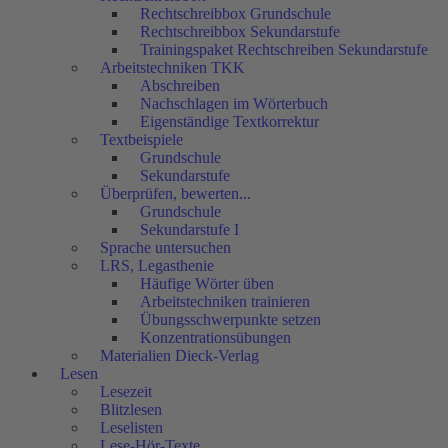
Rechtschreibbox Grundschule
Rechtschreibbox Sekundarstufe
Trainingspaket Rechtschreiben Sekundarstufe
Arbeitstechniken TKK
Abschreiben
Nachschlagen im Wörterbuch
Eigenständige Textkorrektur
Textbeispiele
Grundschule
Sekundarstufe
Überprüfen, bewerten...
Grundschule
Sekundarstufe I
Sprache untersuchen
LRS, Legasthenie
Häufige Wörter üben
Arbeitstechniken trainieren
Übungsschwerpunkte setzen
Konzentrationsübungen
Materialien Dieck-Verlag
Lesen
Lesezeit
Blitzlesen
Leselisten
Lese-Hör-Texte