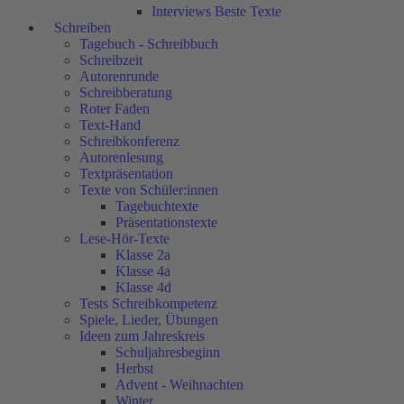
Interviews Beste Texte
Schreiben
Tagebuch - Schreibbuch
Schreibzeit
Autorenrunde
Schreibberatung
Roter Faden
Text-Hand
Schreibkonferenz
Autorenlesung
Textpräsentation
Texte von Schüler:innen
Tagebuchtexte
Präsentationstexte
Lese-Hör-Texte
Klasse 2a
Klasse 4a
Klasse 4d
Tests Schreibkompetenz
Spiele, Lieder, Übungen
Ideen zum Jahreskreis
Schuljahresbeginn
Herbst
Advent - Weihnachten
Winter