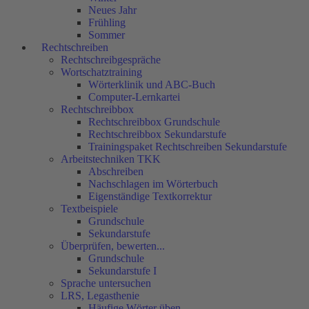
Neues Jahr
Frühling
Sommer
Rechtschreiben
Rechtschreibgespräche
Wortschatztraining
Wörterklinik und ABC-Buch
Computer-Lernkartei
Rechtschreibbox
Rechtschreibbox Grundschule
Rechtschreibbox Sekundarstufe
Trainingspaket Rechtschreiben Sekundarstufe
Arbeitstechniken TKK
Abschreiben
Nachschlagen im Wörterbuch
Eigenständige Textkorrektur
Textbeispiele
Grundschule
Sekundarstufe
Überprüfen, bewerten...
Grundschule
Sekundarstufe I
Sprache untersuchen
LRS, Legasthenie
Häufige Wörter üben