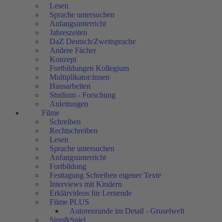
Lesen
Sprache untersuchen
Anfangsunterricht
Jahreszeiten
DaZ Deutsch/Zweitsprache
Andere Fächer
Konzept
Fortbildungen Kollegium
Multiplikator:innen
Hausarbeiten
Studium - Forschung
Anleitungen
Filme
Schreiben
Rechtschreiben
Lesen
Sprache untersuchen
Anfangsunterricht
Fortbildung
Festtagung Schreiben eigener Texte
Interviews mit Kindern
Erklärvideos für Lernende
Filme PLUS
Autorenrunde im Detail - Gruselwelt
Sinn&Spiel