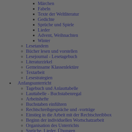
Märchen
Fabeln
Texte der Weltliteratur
Gedichte
Sprüche und Spiele
Lieder
Advent, Weihnachten
Winter
Lesetandem
Bücher lesen und vorstellen
Lesejournal - Lesetagebuch
Literaturzirkel
Gemeinsame Klassenlektüre
Textarbeit
Lesestrategien
Anfangsunterricht
Tagebuch und Anlauttabelle
Lauttabelle - Buchstabenregal
Arbeitshefte
Buchstaben einführen
Rechtschreibgespräche und -vorträge
Einstieg in die Arbeit mit der Rechtschreibbox
Beginn der individuellen Wortschatzarbeit
Organisation des Unterrichts
Sprüche, Lieder, Übungen