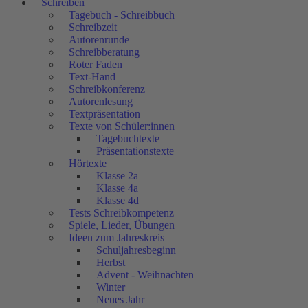
Schreiben
Tagebuch - Schreibbuch
Schreibzeit
Autorenrunde
Schreibberatung
Roter Faden
Text-Hand
Schreibkonferenz
Autorenlesung
Textpräsentation
Texte von Schüler:innen
Tagebuchtexte
Präsentationstexte
Hörtexte
Klasse 2a
Klasse 4a
Klasse 4d
Tests Schreibkompetenz
Spiele, Lieder, Übungen
Ideen zum Jahreskreis
Schuljahresbeginn
Herbst
Advent - Weihnachten
Winter
Neues Jahr