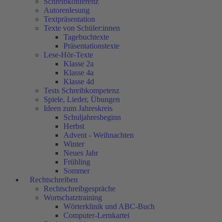
Schreibkonferenz
Autorenlesung
Textpräsentation
Texte von Schüler:innen
Tagebuchtexte
Präsentationstexte
Lese-Hör-Texte
Klasse 2a
Klasse 4a
Klasse 4d
Tests Schreibkompetenz
Spiele, Lieder, Übungen
Ideen zum Jahreskreis
Schuljahresbeginn
Herbst
Advent - Weihnachten
Winter
Neues Jahr
Frühling
Sommer
Rechtschreiben
Rechtschreibgespräche
Wortschatztraining
Wörterklinik und ABC-Buch
Computer-Lernkartei