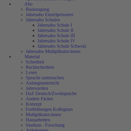
Abo
Basiszugang
Jahresabo Einzelpersonen
Jahresabo Schulen
Jahresabo Schule I
Jahresabo Schule II
Jahresabo Schule III
Jahresabo Schule IV
Jahresabo Schule Schweiz
Jahresabo Multiplikator:innen
Material
Schreiben
Rechtschreiben
Lesen
Sprache untersuchen
Anfangsunterricht
Jahreszeiten
DaZ Deutsch/Zweitsprache
Andere Fächer
Konzept
Fortbildungen Kollegium
Multiplikator:innen
Hausarbeiten
Studium - Forschung
Anleitungen