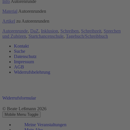
Info
Autorenrunde
Akzeptieren
Material
Autorenrunden
powered by
Usercentrics Consent
Artikel
zu Autorenrunden
Management Platform
&
eRecht24
Autorenrunde
,
DaZ
,
Inklusion
,
Schreiben
,
Schreibzeit
,
Sprechen
und Zuhören
,
Startchancenschule
,
Tagebuch/Schreibbuch
Kontakt
Suche
Datenschutz
Impressum
AGB
Widerrufsbelehrung
Widerrufsformular
© Beate Leßmann 2026
Mobile Menu Toggle
Meine Veranstaltungen
Mein Abo