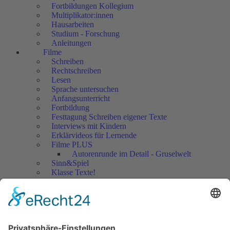
Fortbildungen Kollegium
Multiplikator:innen
Hausarbeiten
Studium - Forschung
Anleitungen
Filme
Schreiben
Rechtschreiben
Lesen
Sprache untersuchen
Anfangsunterricht
Fortbildung
Festtagung Schreiben eigener Texte
Interviews mit Kindern
Erklärvideos für Lernende
Filme PLUS
Autorenrunde im Detail - Gruselwelt
Sinn&Spiel
Klasse Texte!
Filmausschnitte Grundschule
Filmausschnitte Sekundarstufe
Jedes Kind wertschätzen!
Aktuell
Netzwerk Praxis
Artikel