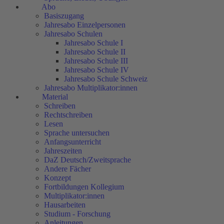
Abo
Basiszugang
Jahresabo Einzelpersonen
Jahresabo Schulen
Jahresabo Schule I
Jahresabo Schule II
Jahresabo Schule III
Jahresabo Schule IV
Jahresabo Schule Schweiz
Jahresabo Multiplikator:innen
Material
Schreiben
Rechtschreiben
Lesen
Sprache untersuchen
Anfangsunterricht
Jahreszeiten
DaZ Deutsch/Zweitsprache
Andere Fächer
Konzept
Fortbildungen Kollegium
Multiplikator:innen
Hausarbeiten
Studium - Forschung
Anleitungen