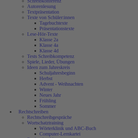
Schreibkonferenz
Autorenlesung
Textpräsentation
Texte von Schüler:innen
Tagebuchtexte
Präsentationstexte
Lese-Hör-Texte
Klasse 2a
Klasse 4a
Klasse 4d
Tests Schreibkompetenz
Spiele, Lieder, Übungen
Ideen zum Jahreskreis
Schuljahresbeginn
Herbst
Advent - Weihnachten
Winter
Neues Jahr
Frühling
Sommer
Rechtschreiben
Rechtschreibgespräche
Wortschatztraining
Wörterklinik und ABC-Buch
Computer-Lernkartei