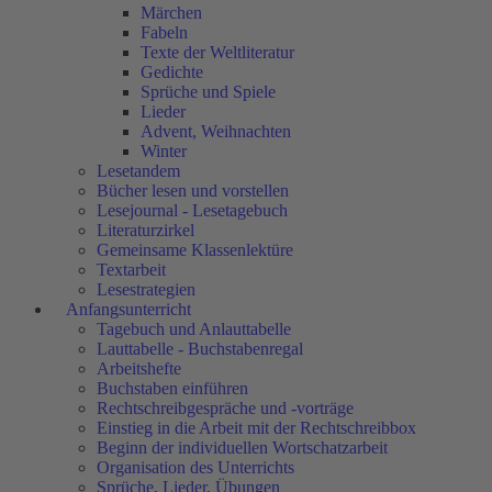
Märchen
Fabeln
Texte der Weltliteratur
Gedichte
Sprüche und Spiele
Lieder
Advent, Weihnachten
Winter
Lesetandem
Bücher lesen und vorstellen
Lesejournal - Lesetagebuch
Literaturzirkel
Gemeinsame Klassenlektüre
Textarbeit
Lesestrategien
Anfangsunterricht
Tagebuch und Anlauttabelle
Lauttabelle - Buchstabenregal
Arbeitshefte
Buchstaben einführen
Rechtschreibgespräche und -vorträge
Einstieg in die Arbeit mit der Rechtschreibbox
Beginn der individuellen Wortschatzarbeit
Organisation des Unterrichts
Sprüche, Lieder, Übungen