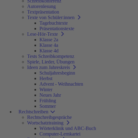
Schreibkonferenz
Autorenlesung
Textpräsentation
Texte von Schüler:innen
Tagebuchtexte
Präsentationstexte
Lese-Hör-Texte
Klasse 2a
Klasse 4a
Klasse 4d
Tests Schreibkompetenz
Spiele, Lieder, Übungen
Ideen zum Jahreskreis
Schuljahresbeginn
Herbst
Advent - Weihnachten
Winter
Neues Jahr
Frühling
Sommer
Rechtschreiben
Rechtschreibgespräche
Wortschatztraining
Wörterklinik und ABC-Buch
Computer-Lernkartei