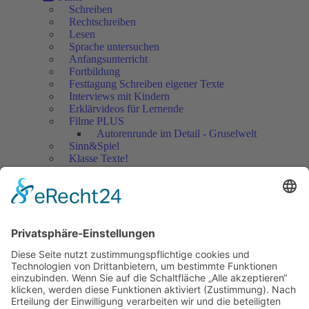
Schreiben
Rechtschreiben
Lesen
Sprache untersuchen
Anfangsunterricht
Fortbildung
Festtagung Schreiben eigener Texte
Interviews mit Kindern
Erklärvideos für Lernende
Filme PLUS
Autorenrunde im Detail - Gruselwelt
Sinn&Spiel
Klasse Texte!
Filmausschnitte Grundschule
Filmausschnitte Sekundarstufe
Jedes Kind wertschätzen!
Aktuell
Netzwerk Praxis
Artikel
Artikel 2019
Artikel 2018
Artikel 2017
Artikel 2016
Artikel 2015
Artikel 2014