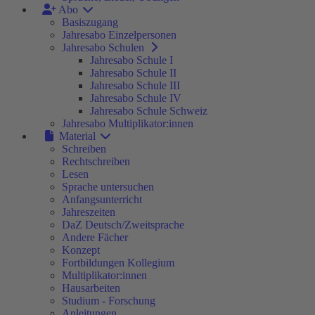
Abo
Basiszugang
Jahresabo Einzelpersonen
Jahresabo Schulen
Jahresabo Schule I
Jahresabo Schule II
Jahresabo Schule III
Jahresabo Schule IV
Jahresabo Schule Schweiz
Jahresabo Multiplikator:innen
Material
Schreiben
Rechtschreiben
Lesen
Sprache untersuchen
Anfangsunterricht
Jahreszeiten
DaZ Deutsch/Zweitsprache
Andere Fächer
Konzept
Fortbildungen Kollegium
Multiplikator:innen
Hausarbeiten
Studium - Forschung
Anleitungen