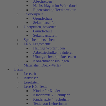
Abschreiben
Nachschlagen im Wörterbuch
Eigenständige Textkorrektur
Textbeispiele
Grundschule
Sekundarstufe
Überprüfen, bewerten...
Grundschule
Sekundarstufe I
Sprache untersuchen
LRS, Legasthenie
Häufige Wörter üben
Arbeitstechniken trainieren
Übungsschwerpunkte setzen
Konzentrationsübungen
Materialien Dieck-Verlag
Lesen
Lesezeit
Blitzlesen
Leselisten
Lese-Hör-Texte
Kinder für Kinder
Kindertexte 2. Schuljahr
Kindertexte 4. Schuljahr
Texte von Lehrerinnen