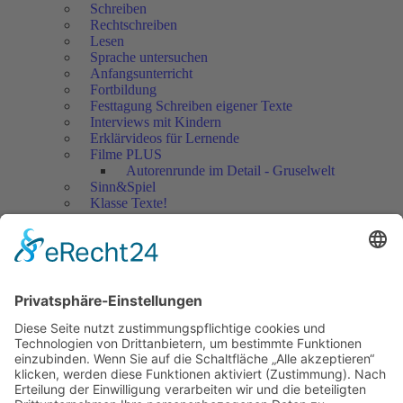
Schreiben
Rechtschreiben
Lesen
Sprache untersuchen
Anfangsunterricht
Fortbildung
Festtagung Schreiben eigener Texte
Interviews mit Kindern
Erklärvideos für Lernende
Filme PLUS
Autorenrunde im Detail - Gruselwelt
Sinn&Spiel
Klasse Texte!
Filmausschnitte Grundschule
Filmausschnitte Sekundarstufe
Jedes Kind wertschätzen!
Aktuell
Netzwerk Praxis
Artikel
Artikel 2019
Artikel 2018
Artikel 2017
Artikel 2016
Artikel 2015
Artikel 2014