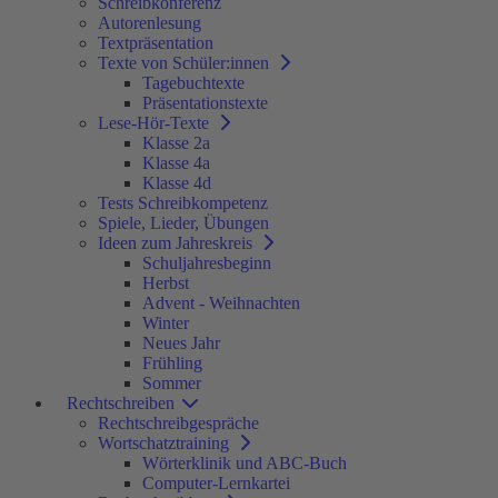
Schreibkonferenz
Autorenlesung
Textpräsentation
Texte von Schüler:innen
Tagebuchtexte
Präsentationstexte
Lese-Hör-Texte
Klasse 2a
Klasse 4a
Klasse 4d
Tests Schreibkompetenz
Spiele, Lieder, Übungen
Ideen zum Jahreskreis
Schuljahresbeginn
Herbst
Advent - Weihnachten
Winter
Neues Jahr
Frühling
Sommer
Rechtschreiben
Rechtschreibgespräche
Wortschatztraining
Wörterklinik und ABC-Buch
Computer-Lernkartei