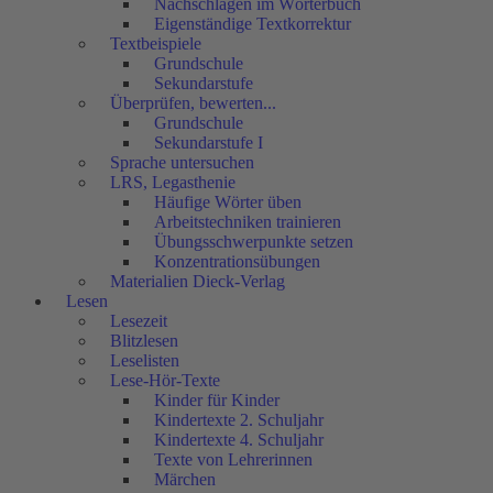
Nachschlagen im Wörterbuch
Eigenständige Textkorrektur
Textbeispiele
Grundschule
Sekundarstufe
Überprüfen, bewerten...
Grundschule
Sekundarstufe I
Sprache untersuchen
LRS, Legasthenie
Häufige Wörter üben
Arbeitstechniken trainieren
Übungsschwerpunkte setzen
Konzentrationsübungen
Materialien Dieck-Verlag
Lesen
Lesezeit
Blitzlesen
Leselisten
Lese-Hör-Texte
Kinder für Kinder
Kindertexte 2. Schuljahr
Kindertexte 4. Schuljahr
Texte von Lehrerinnen
Märchen