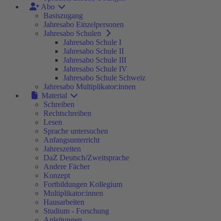
Abo
Basiszugang
Jahresabo Einzelpersonen
Jahresabo Schulen
Jahresabo Schule I
Jahresabo Schule II
Jahresabo Schule III
Jahresabo Schule IV
Jahresabo Schule Schweiz
Jahresabo Multiplikator:innen
Material
Schreiben
Rechtschreiben
Lesen
Sprache untersuchen
Anfangsunterricht
Jahreszeiten
DaZ Deutsch/Zweitsprache
Andere Fächer
Konzept
Fortbildungen Kollegium
Multiplikator:innen
Hausarbeiten
Studium - Forschung
Anleitungen