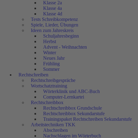
Klasse 2a
Klasse 4a
Klasse 4d
Tests Schreibkompetenz
Spiele, Lieder, Übungen
Ideen zum Jahreskreis
Schuljahresbeginn
Herbst
Advent - Weihnachten
Winter
Neues Jahr
Frühling
Sommer
Rechtschreiben
Rechtschreibgespräche
Wortschatztraining
Wörterklinik und ABC-Buch
Computer-Lernkartei
Rechtschreibbox
Rechtschreibbox Grundschule
Rechtschreibbox Sekundarstufe
Trainingspaket Rechtschreiben Sekundarstufe
Arbeitstechniken TKK
Abschreiben
Nachschlagen im Wörterbuch