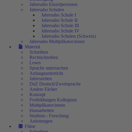
Jahresabo Einzelpersonen
Jahresabo Schulen
Jahresabo Schule I
Jahresabo Schule II
Jahresabo Schule III
Jahresabo Schule IV
Jahresabo Schulen (Schweiz)
Jahresabo Multiplikator:innen
Material
Schreiben
Rechtschreiben
Lesen
Sprache untersuchen
Anfangsunterricht
Jahreszeiten
DaZ Deutsch/Zweitsprache
Andere Fächer
Konzept
Fortbildungen Kollegium
Multiplikator:innen
Hausarbeiten
Studium - Forschung
Anleitungen
Filme
Schreiben