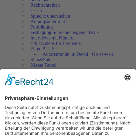
Rechtschreiben
Lesen
Sprache untersuchen
Anfangsunterricht
Fortbildung
Festtagung Schreiben eigener Texte
Interviews mit Kindern
Erklärvideos für Lernende
Filme PLUS
Autorenrunde im Detail - Gruselwelt
Sinn&Spiel
Klasse Texte!
Filmausschnitte Grundschule
Filmausschnitte Sekundarstufe
Jedes Kind wertschätzen!
Aktuell
Netzwerk Praxis
Artikel
Artikel 2019
Artikel 2018
Artikel 2017
Artikel 2016
Artikel 2015
Artikel 2014