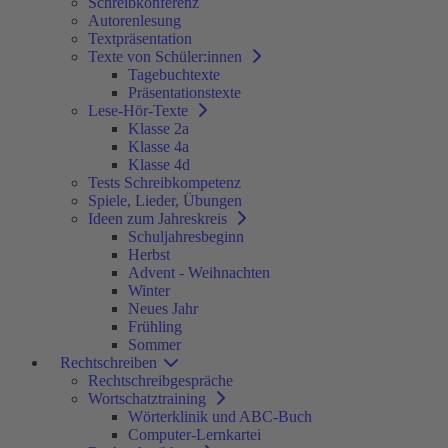
Schreibkonferenz
Autorenlesung
Textpräsentation
Texte von Schüler:innen
Tagebuchtexte
Präsentationstexte
Lese-Hör-Texte
Klasse 2a
Klasse 4a
Klasse 4d
Tests Schreibkompetenz
Spiele, Lieder, Übungen
Ideen zum Jahreskreis
Schuljahresbeginn
Herbst
Advent - Weihnachten
Winter
Neues Jahr
Frühling
Sommer
Rechtschreiben
Rechtschreibgespräche
Wortschatztraining
Wörterklinik und ABC-Buch
Computer-Lernkartei