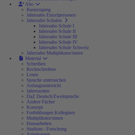
Abo
Basiszugang
Jahresabo Einzelpersonen
Jahresabo Schulen
Jahresabo Schule I
Jahresabo Schule II
Jahresabo Schule III
Jahresabo Schule IV
Jahresabo Schule Schweiz
Jahresabo Multiplikator:innen
Material
Schreiben
Rechtschreiben
Lesen
Sprache untersuchen
Anfangsunterricht
Jahreszeiten
DaZ Deutsch/Zweitsprache
Andere Fächer
Konzept
Fortbildungen Kollegium
Multiplikator:innen
Hausarbeiten
Studium - Forschung
Anleitungen