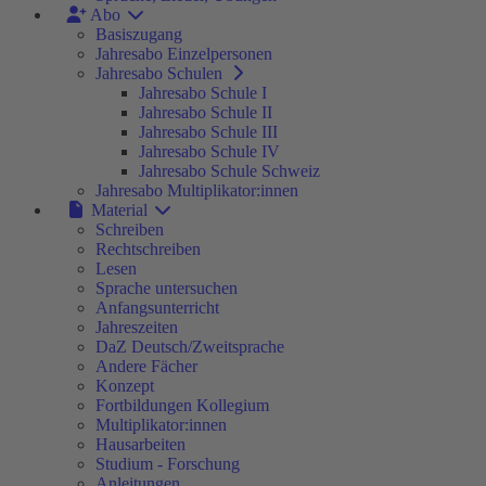
Abo
Basiszugang
Jahresabo Einzelpersonen
Jahresabo Schulen
Jahresabo Schule I
Jahresabo Schule II
Jahresabo Schule III
Jahresabo Schule IV
Jahresabo Schule Schweiz
Jahresabo Multiplikator:innen
Material
Schreiben
Rechtschreiben
Lesen
Sprache untersuchen
Anfangsunterricht
Jahreszeiten
DaZ Deutsch/Zweitsprache
Andere Fächer
Konzept
Fortbildungen Kollegium
Multiplikator:innen
Hausarbeiten
Studium - Forschung
Anleitungen