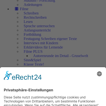
Studium - Forschung
Anleitungen
Filme
Schreiben
Rechtschreiben
Lesen
Sprache untersuchen
Anfangsunterricht
Fortbildung
Festtagung Schreiben eigener Texte
Interviews mit Kindern
Erklärvideos für Lernende
Filme PLUS
Autorenrunde im Detail - Gruselwelt
Sinn&Spiel
Klasse Texte!
Filmausschnitte Grundschule
Filmausschnitte Sekundarstufe
Jedes Kind wertschätzen!
Aktuell
Netzwerk Praxis
Artikel
Artikel 2019
Artikel 2018
Artikel 2017