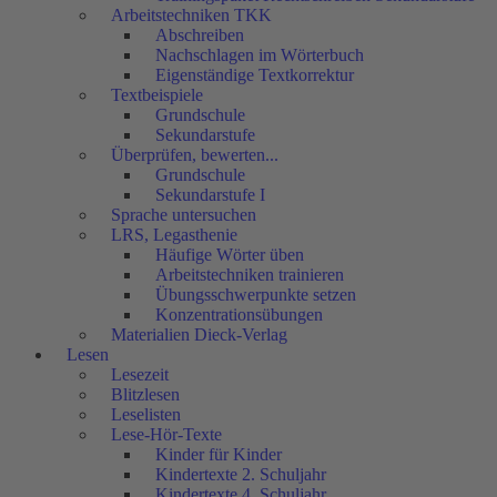
Arbeitstechniken TKK
Abschreiben
Nachschlagen im Wörterbuch
Eigenständige Textkorrektur
Textbeispiele
Grundschule
Sekundarstufe
Überprüfen, bewerten...
Grundschule
Sekundarstufe I
Sprache untersuchen
LRS, Legasthenie
Häufige Wörter üben
Arbeitstechniken trainieren
Übungsschwerpunkte setzen
Konzentrationsübungen
Materialien Dieck-Verlag
Lesen
Lesezeit
Blitzlesen
Leselisten
Lese-Hör-Texte
Kinder für Kinder
Kindertexte 2. Schuljahr
Kindertexte 4. Schuljahr