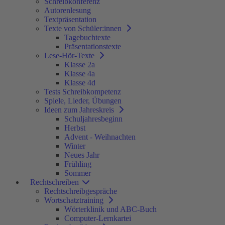
Schreibkonferenz
Autorenlesung
Textpräsentation
Texte von Schüler:innen
Tagebuchtexte
Präsentationstexte
Lese-Hör-Texte
Klasse 2a
Klasse 4a
Klasse 4d
Tests Schreibkompetenz
Spiele, Lieder, Übungen
Ideen zum Jahreskreis
Schuljahresbeginn
Herbst
Advent - Weihnachten
Winter
Neues Jahr
Frühling
Sommer
Rechtschreiben
Rechtschreibgespräche
Wortschatztraining
Wörterklinik und ABC-Buch
Computer-Lernkartei