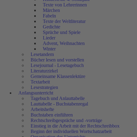
Texte von Lehrerinnen
Märchen
Fabeln
Texte der Weltliteratur
Gedichte
Sprüche und Spiele
Lieder
Advent, Weihnachten
Winter
Lesetandem
Bücher lesen und vorstellen
Lesejournal - Lesetagebuch
Literaturzirkel
Gemeinsame Klassenlektüre
Textarbeit
Lesestrategien
Anfangsunterricht
Tagebuch und Anlauttabelle
Lauttabelle - Buchstabenregal
Arbeitshefte
Buchstaben einführen
Rechtschreibgespräche und -vorträge
Einstieg in die Arbeit mit der Rechtschreibbox
Beginn der individuellen Wortschatzarbeit
Organisation des Unterrichts