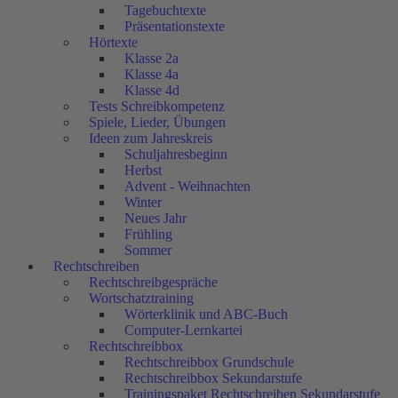
Tagebuchtexte
Präsentationstexte
Hörtexte
Klasse 2a
Klasse 4a
Klasse 4d
Tests Schreibkompetenz
Spiele, Lieder, Übungen
Ideen zum Jahreskreis
Schuljahresbeginn
Herbst
Advent - Weihnachten
Winter
Neues Jahr
Frühling
Sommer
Rechtschreiben
Rechtschreibgespräche
Wortschatztraining
Wörterklinik und ABC-Buch
Computer-Lernkartei
Rechtschreibbox
Rechtschreibbox Grundschule
Rechtschreibbox Sekundarstufe
Trainingspaket Rechtschreiben Sekundarstufe