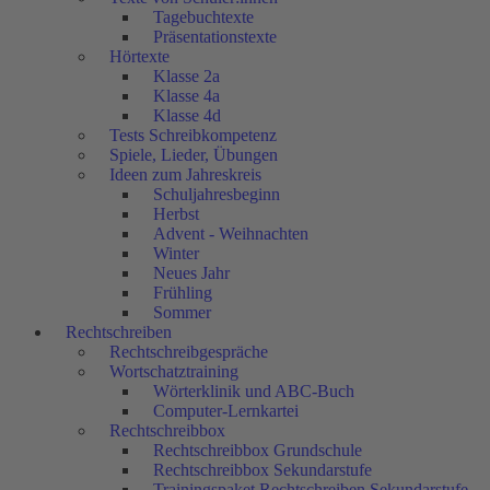
Tagebuchtexte
Präsentationstexte
Hörtexte
Klasse 2a
Klasse 4a
Klasse 4d
Tests Schreibkompetenz
Spiele, Lieder, Übungen
Ideen zum Jahreskreis
Schuljahresbeginn
Herbst
Advent - Weihnachten
Winter
Neues Jahr
Frühling
Sommer
Rechtschreiben
Rechtschreibgespräche
Wortschatztraining
Wörterklinik und ABC-Buch
Computer-Lernkartei
Rechtschreibbox
Rechtschreibbox Grundschule
Rechtschreibbox Sekundarstufe
Trainingspaket Rechtschreiben Sekundarstufe