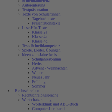
Schreibkonferenz
Autorenlesung
Textpräsentation
Texte von Schüler:innen
Tagebuchtexte
Präsentationstexte
Lese-Hör-Texte
Klasse 2a
Klasse 4a
Klasse 4d
Tests Schreibkompetenz
Spiele, Lieder, Übungen
Ideen zum Jahreskreis
Schuljahresbeginn
Herbst
Advent - Weihnachten
Winter
Neues Jahr
Frühling
Sommer
Rechtschreiben
Rechtschreibgespräche
Wortschatztraining
Wörterklinik und ABC-Buch
Computer-Lernkartei