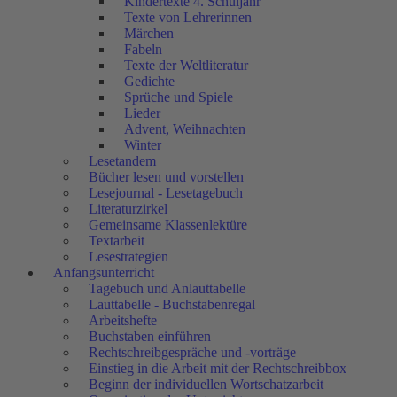
Kindertexte 4. Schuljahr
Texte von Lehrerinnen
Märchen
Fabeln
Texte der Weltliteratur
Gedichte
Sprüche und Spiele
Lieder
Advent, Weihnachten
Winter
Lesetandem
Bücher lesen und vorstellen
Lesejournal - Lesetagebuch
Literaturzirkel
Gemeinsame Klassenlektüre
Textarbeit
Lesestrategien
Anfangsunterricht
Tagebuch und Anlauttabelle
Lauttabelle - Buchstabenregal
Arbeitshefte
Buchstaben einführen
Rechtschreibgespräche und -vorträge
Einstieg in die Arbeit mit der Rechtschreibbox
Beginn der individuellen Wortschatzarbeit