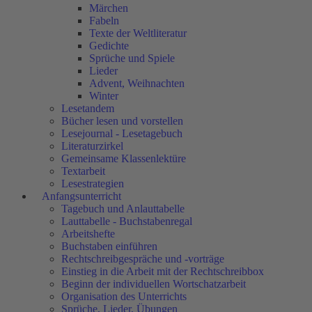
Märchen
Fabeln
Texte der Weltliteratur
Gedichte
Sprüche und Spiele
Lieder
Advent, Weihnachten
Winter
Lesetandem
Bücher lesen und vorstellen
Lesejournal - Lesetagebuch
Literaturzirkel
Gemeinsame Klassenlektüre
Textarbeit
Lesestrategien
Anfangsunterricht
Tagebuch und Anlauttabelle
Lauttabelle - Buchstabenregal
Arbeitshefte
Buchstaben einführen
Rechtschreibgespräche und -vorträge
Einstieg in die Arbeit mit der Rechtschreibbox
Beginn der individuellen Wortschatzarbeit
Organisation des Unterrichts
Sprüche, Lieder, Übungen