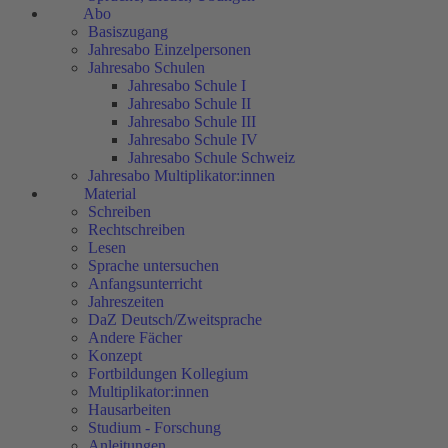
Abo
Basiszugang
Jahresabo Einzelpersonen
Jahresabo Schulen
Jahresabo Schule I
Jahresabo Schule II
Jahresabo Schule III
Jahresabo Schule IV
Jahresabo Schule Schweiz
Jahresabo Multiplikator:innen
Material
Schreiben
Rechtschreiben
Lesen
Sprache untersuchen
Anfangsunterricht
Jahreszeiten
DaZ Deutsch/Zweitsprache
Andere Fächer
Konzept
Fortbildungen Kollegium
Multiplikator:innen
Hausarbeiten
Studium - Forschung
Anleitungen