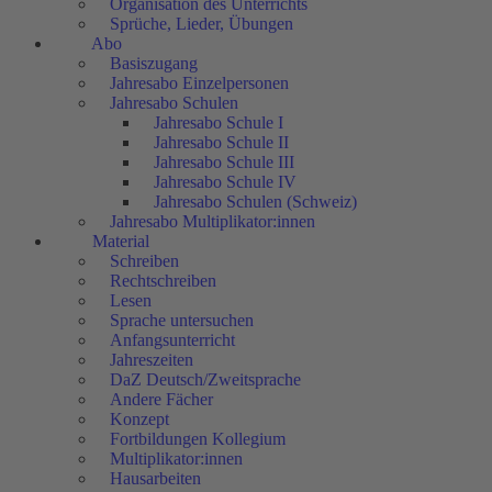
Organisation des Unterrichts
Sprüche, Lieder, Übungen
Abo
Basiszugang
Jahresabo Einzelpersonen
Jahresabo Schulen
Jahresabo Schule I
Jahresabo Schule II
Jahresabo Schule III
Jahresabo Schule IV
Jahresabo Schulen (Schweiz)
Jahresabo Multiplikator:innen
Material
Schreiben
Rechtschreiben
Lesen
Sprache untersuchen
Anfangsunterricht
Jahreszeiten
DaZ Deutsch/Zweitsprache
Andere Fächer
Konzept
Fortbildungen Kollegium
Multiplikator:innen
Hausarbeiten