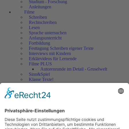
Studium - Forschung
Anleitungen
Filme
Schreiben
Rechtschreiben
Lesen
Sprache untersuchen
Anfangsunterricht
Fortbildung
Festtagung Schreiben eigener Texte
Interviews mit Kindern
Erklärvideos für Lernende
Filme PLUS
Autorenrunde im Detail - Gruselwelt
Sinn&Spiel
Klasse Texte!
Filmausschnitte Grundschule
Filmausschnitte Sekundarstufe
Jedes Kind wertschätzen!
Aktuell
Netzwerk Praxis
Artikel
Artikel 2019
Artikel 2018
Artikel 2017