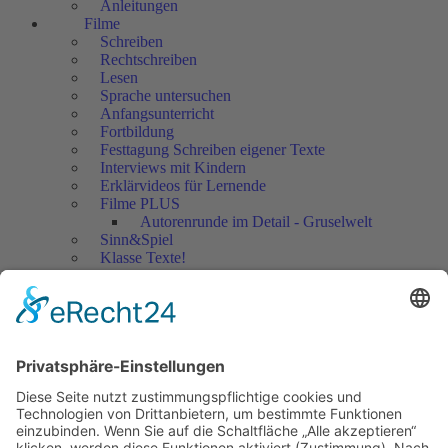
Anleitungen
Filme
Schreiben
Rechtschreiben
Lesen
Sprache untersuchen
Anfangsunterricht
Fortbildung
Festtagung Schreiben eigener Texte
Interviews mit Kindern
Erklärvideos für Lernende
Filme PLUS
Autorenrunde im Detail - Gruselwelt
Sinn&Spiel
Klasse Texte!
Filmausschnitte Grundschule
Filmausschnitte Sekundarstufe
Jedes Kind wertschätzen!
Aktuell
Netzwerk Praxis
Artikel
Artikel 2019
Artikel 2018
Artikel 2017
Artikel 2016