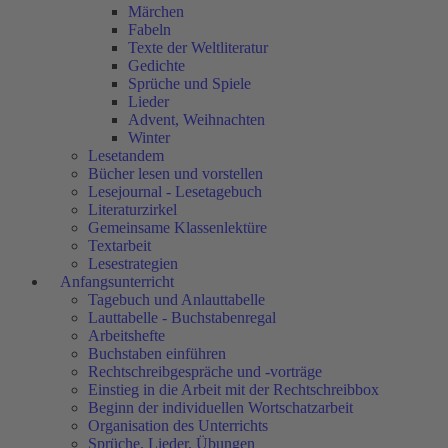
Märchen
Fabeln
Texte der Weltliteratur
Gedichte
Sprüche und Spiele
Lieder
Advent, Weihnachten
Winter
Lesetandem
Bücher lesen und vorstellen
Lesejournal - Lesetagebuch
Literaturzirkel
Gemeinsame Klassenlektüre
Textarbeit
Lesestrategien
Anfangsunterricht
Tagebuch und Anlauttabelle
Lauttabelle - Buchstabenregal
Arbeitshefte
Buchstaben einführen
Rechtschreibgespräche und -vorträge
Einstieg in die Arbeit mit der Rechtschreibbox
Beginn der individuellen Wortschatzarbeit
Organisation des Unterrichts
Sprüche, Lieder, Übungen