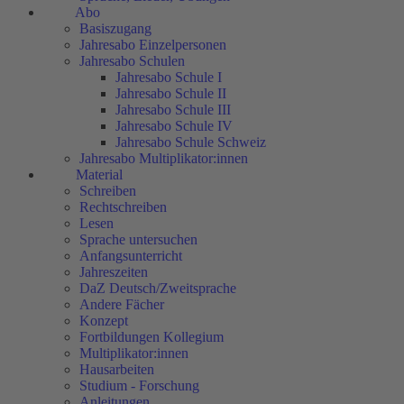
Abo
Basiszugang
Jahresabo Einzelpersonen
Jahresabo Schulen
Jahresabo Schule I
Jahresabo Schule II
Jahresabo Schule III
Jahresabo Schule IV
Jahresabo Schule Schweiz
Jahresabo Multiplikator:innen
Material
Schreiben
Rechtschreiben
Lesen
Sprache untersuchen
Anfangsunterricht
Jahreszeiten
DaZ Deutsch/Zweitsprache
Andere Fächer
Konzept
Fortbildungen Kollegium
Multiplikator:innen
Hausarbeiten
Studium - Forschung
Anleitungen