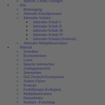
Sprüche, Lieder, Übungen
Abo
Basiszugang
Jahresabo Einzelpersonen
Jahresabo Schulen
Jahresabo Schule I
Jahresabo Schule II
Jahresabo Schule III
Jahresabo Schule IV
Jahresabo Schulen (Schweiz)
Jahresabo Multiplikator:innen
Material
Schreiben
Rechtschreiben
Lesen
Sprache untersuchen
Anfangsunterricht
Jahreszeiten
DaZ Deutsch/Zweitsprache
Andere Fächer
Konzept
Fortbildungen Kollegium
Multiplikator:innen
Hausarbeiten
Studium - Forschung