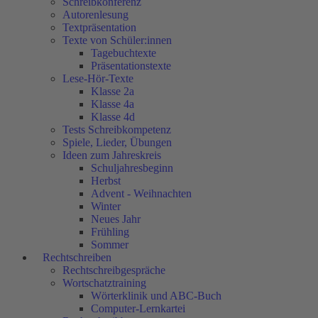
Schreibkonferenz
Autorenlesung
Textpräsentation
Texte von Schüler:innen
Tagebuchtexte
Präsentationstexte
Lese-Hör-Texte
Klasse 2a
Klasse 4a
Klasse 4d
Tests Schreibkompetenz
Spiele, Lieder, Übungen
Ideen zum Jahreskreis
Schuljahresbeginn
Herbst
Advent - Weihnachten
Winter
Neues Jahr
Frühling
Sommer
Rechtschreiben
Rechtschreibgespräche
Wortschatztraining
Wörterklinik und ABC-Buch
Computer-Lernkartei