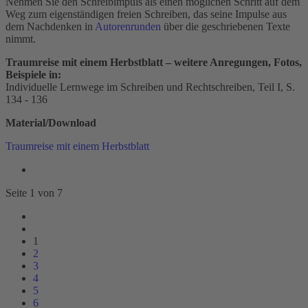
Nehmen Sie den Schreibimpuls als einen möglichen Schritt auf dem
Weg zum eigenständigen freien Schreiben, das seine Impulse aus
dem Nachdenken in
Autorenrunden
über die geschriebenen Texte
nimmt.
Traumreise mit einem Herbstblatt – weitere Anregungen, Fotos,
Beispiele in:
Individuelle Lernwege im Schreiben und Rechtschreiben, Teil I, S.
134 - 136
Material/Download
Traumreise mit einem Herbstblatt
Seite 1 von 7
1
2
3
4
5
6