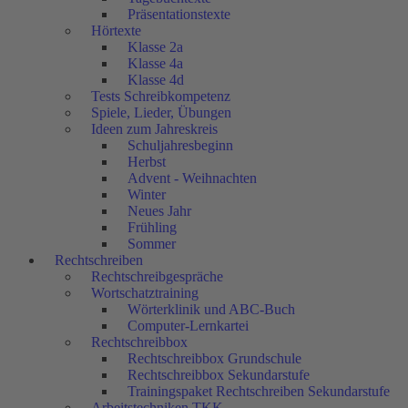
Präsentationstexte
Hörtexte
Klasse 2a
Klasse 4a
Klasse 4d
Tests Schreibkompetenz
Spiele, Lieder, Übungen
Ideen zum Jahreskreis
Schuljahresbeginn
Herbst
Advent - Weihnachten
Winter
Neues Jahr
Frühling
Sommer
Rechtschreiben
Rechtschreibgespräche
Wortschatztraining
Wörterklinik und ABC-Buch
Computer-Lernkartei
Rechtschreibbox
Rechtschreibbox Grundschule
Rechtschreibbox Sekundarstufe
Trainingspaket Rechtschreiben Sekundarstufe
Arbeitstechniken TKK