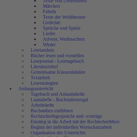
Texte von Lehrerinnen
Märchen
Fabeln
Texte der Weltliteratur
Gedichte
Sprüche und Spiele
Lieder
Advent, Weihnachten
Winter
Lesetandem
Bücher lesen und vorstellen
Lesejournal - Lesetagebuch
Literaturzirkel
Gemeinsame Klassenlektüre
Textarbeit
Lesestrategien
Anfangsunterricht
Tagebuch und Anlauttabelle
Lauttabelle - Buchstabenregal
Arbeitshefte
Buchstaben einführen
Rechtschreibgespräche und -vorträge
Einstieg in die Arbeit mit der Rechtschreibbox
Beginn der individuellen Wortschatzarbeit
Organisation des Unterrichts